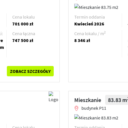
Cena lokalu
Termin oddania
701 000 zł
Kwiecień 2026
2
i:
Cena łączna
Cena lokalu / m
we
747 500 zł
8 346 zł
em
ZOBACZ SZCZEGÓŁY
Mieszkanie
83.83 m
budynek P11
Cena lokalu
Termin oddania