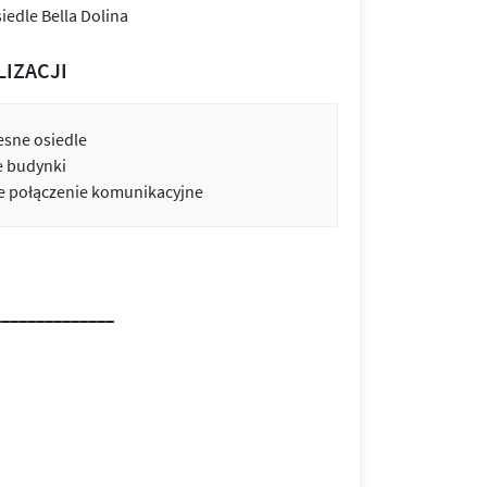
LIZACJI
sne osiedle
e budynki
 połączenie komunikacyjne
______________