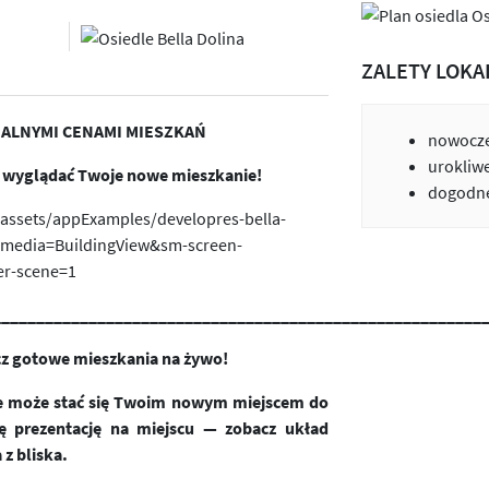
ZALETY LOKA
UALNYMI CENAMI MIESZKAŃ
nowocze
urokliw
e wyglądać Twoje nowe mieszkanie!
dogodne
d/assets/appExamples/developres-bella-
-media=BuildingView&sm-screen-
er-scene=1
________
_______________________________________________
_
cz gotowe mieszkania na żywo!
óre może stać się Twoim nowym miejscem do
ę prezentację na miejscu — zobacz układ
 z bliska.