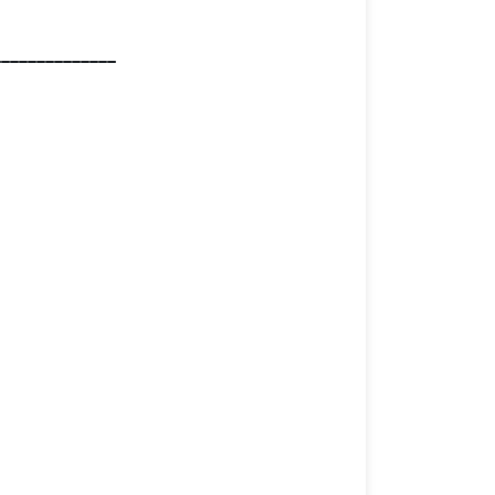
______________