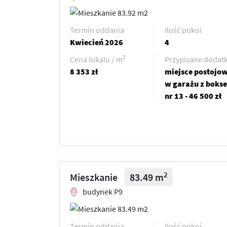
Termin oddania
Ilość pokoi
Kwiecień 2026
4
2
Cena lokalu / m
Przypisane dodatk
8 353 zł
miejsce postojo
w garażu z boks
nr 13 - 46 500 zł
2
Mieszkanie
83.49 m
budynek P9
Termin oddania
Ilość pokoi