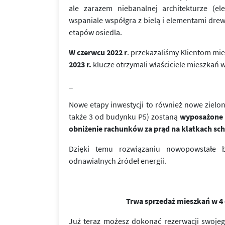
ale zarazem niebanalnej architekturze (e
wspaniale współgra z bielą i elementami dre
etapów osiedla.
W czerwcu 2022 r
. przekazaliśmy Klientom mi
2023 r.
klucze otrzymali właściciele mieszkań w
_
Nowe etapy inwestycji to również nowe zielon
także 3 od budynku P5) zostaną
wyposażone w
obniżenie rachunków za prąd na klatkach s
Dzięki temu rozwiązaniu nowopowstałe b
odnawialnych źródeł energii.
Trwa sprzedaż mieszkań w 4 e
Już teraz możesz dokonać rezerwacji swo