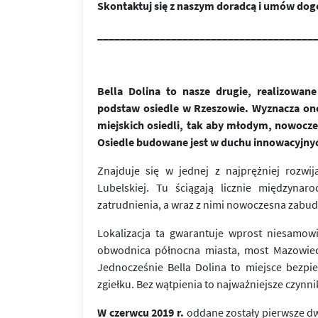
Skontaktuj się z naszym doradcą i umów dog
______________________________________
Bella Dolina to nasze drugie, realizowa
podstaw osiedle w Rzeszowie. Wyznacza on
miejskich osiedli, tak aby młodym, nowoc
Osiedle budowane jest w duchu innowacyjny
Znajduje się w jednej z najprężniej rozwij
Lubelskiej. Tu ściągają licznie międzynar
zatrudnienia, a wraz z nimi nowoczesna zabu
Lokalizacja ta gwarantuje wprost niesamow
obwodnica północna miasta, most Mazowiecki
Jednocześnie Bella Dolina to miejsce bezpi
zgiełku. Bez wątpienia to najważniejsze czynn
W czerwcu 2019 r.
oddane zostały pierwsze dw