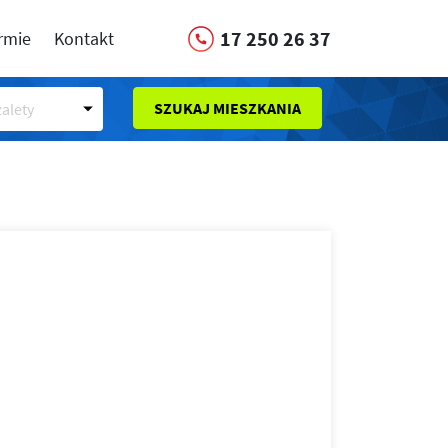
17 250 26 37
irmie
Kontakt
SZUKAJ MIESZKANIA
alety