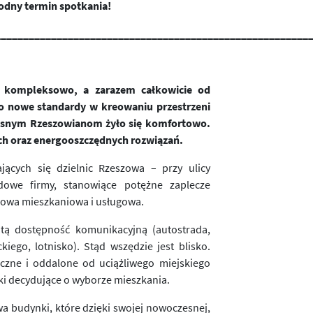
odny termin spotkania!
________________________________________________________
ne kompleksowo, a zarazem całkowicie od
o nowe standardy w kreowaniu przestrzeni
zesnym Rzeszowianom żyło się komfortowo.
ch oraz energooszczędnych rozwiązań.
ających się dzielnic Rzeszowa – przy ulicy
odowe firmy, stanowiące potężne zaplecze
dowa mieszkaniowa i usługowa.
itą dostępność komunikacyjną (autostrada,
ego, lotnisko). Stąd wszędzie jest blisko.
eczne i oddalone od uciążliwego miejskiego
iki decydujące o wyborze mieszkania.
a budynki, które dzięki swojej nowoczesnej,