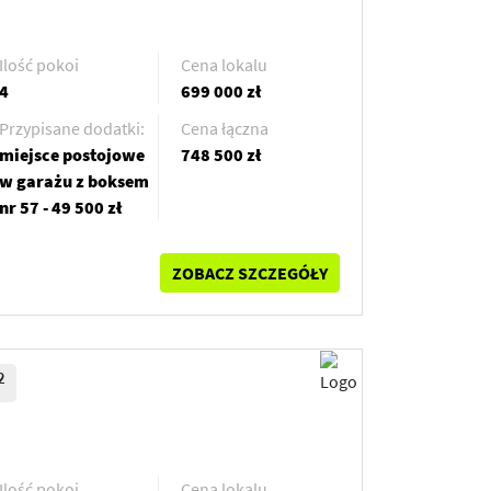
Ilość pokoi
Cena lokalu
4
699 000 zł
Przypisane dodatki:
Cena łączna
miejsce postojowe
748 500 zł
w garażu z boksem
nr 57 - 49 500 zł
ZOBACZ SZCZEGÓŁY
2
Ilość pokoi
Cena lokalu