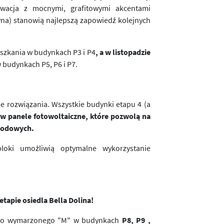
lewacja z mocnymi, grafitowymi akcentami
wna) stanowią najlepszą zapowiedź kolejnych
eszkania w budynkach P3 i P4
,
a w listopadzie
 budynkach P5, P6 i P7.
e rozwiązania. Wszystkie budynki etapu 4 (a
 panele fotowoltaiczne, które pozwolą na
chodowych.
loki umożliwią optymalne wykorzystanie
tapie osiedla Bella Dolina!
jego wymarzonego "M" w budynkach
P8, P9 ,