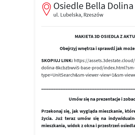
Osiedle Bella Dolina
ul. Lubelska, Rzeszów
MAKIETA 3D OSIEDLA Z AKT
Obejrzyj wnętrza i sprawdź jak moż
SKOPIUJ LINK:
https://assets.3destate.clou
dolina-8kcbzbwvi5-base-prod/index.html?sm
type=UnitSearch&sm-viewer-view=1&sm-view
______________________________________
Umów się na prezentacje i zoba
Przekonaj się, jak wygląda mieszkanie, kt
życia. Już teraz umów się na indywidualn
mieszkania, widok z okna i przestrzeń osiedla