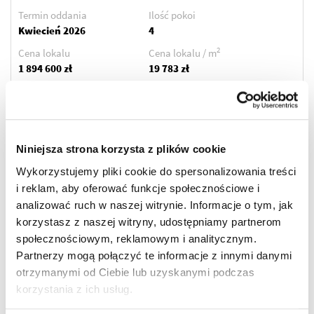
Termin oddania
Ilość pokoi
Kwiecień 2026
4
2
Cena lokalu
Cena lokalu / m
1 894 600 zł
19 783 zł
Przypisane dodatki:
Cena łączna
komórka lokatorska nr K12
2 010 500 zł
- 29 500 zł
Miejsce na zewnątrz
Niniejsza strona korzysta z plików cookie
budynku nr XVI - 86 400 zł
Wykorzystujemy pliki cookie do spersonalizowania treści
i reklam, aby oferować funkcje społecznościowe i
ZOBACZ SZCZEGÓŁY
analizować ruch w naszej witrynie. Informacje o tym, jak
korzystasz z naszej witryny, udostępniamy partnerom
społecznościowym, reklamowym i analitycznym.
2
Mieszkanie
66.51 m
Partnerzy mogą połączyć te informacje z innymi danymi
budynek Kamienica
otrzymanymi od Ciebie lub uzyskanymi podczas
korzystania z ich usług.
Termin oddania
Ilość pokoi