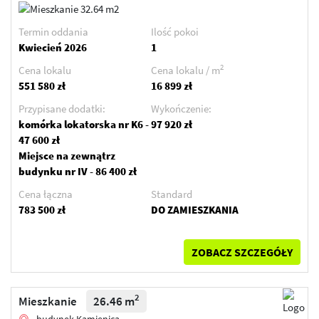
Termin oddania
Ilość pokoi
Kwiecień 2026
1
2
Cena lokalu
Cena lokalu / m
551 580 zł
16 899 zł
Przypisane dodatki:
Wykończenie:
komórka lokatorska nr K6 -
97 920 zł
47 600 zł
Miejsce na zewnątrz
budynku nr IV - 86 400 zł
Cena łączna
Standard
783 500 zł
DO ZAMIESZKANIA
ZOBACZ SZCZEGÓŁY
2
Mieszkanie
26.46 m
budynek Kamienica