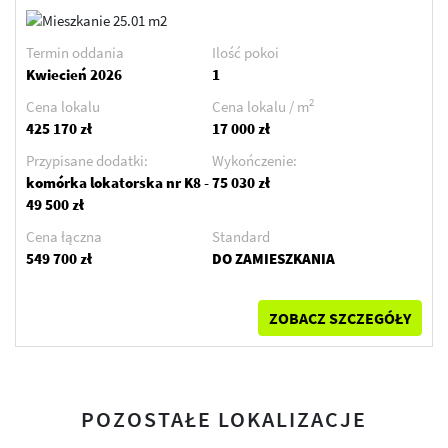
Termin oddania
Ilość pokoi
Kwiecień 2026
1
2
Cena lokalu
Cena lokalu / m
425 170 zł
17 000 zł
Przypisane dodatki:
Wykończenie:
komórka lokatorska nr K8 -
75 030 zł
49 500 zł
Cena łączna
Standard
549 700 zł
DO ZAMIESZKANIA
ZOBACZ SZCZEGÓŁY
POZOSTAŁE LOKALIZACJE