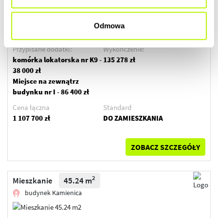
Kwiecień 2026
3
2
Cena lokalu
Cena lokalu / m
Odmowa
848 022 zł
16 299 zł
Przypisane dodatki:
Wykończenie:
komórka lokatorska nr K9 -
135 278 zł
38 000 zł
Miejsce na zewnątrz
budynku nr I - 86 400 zł
Cena łączna
Standard
1 107 700 zł
DO ZAMIESZKANIA
ZOBACZ SZCZEGÓŁY
2
Mieszkanie
45.24 m
budynek Kamienica