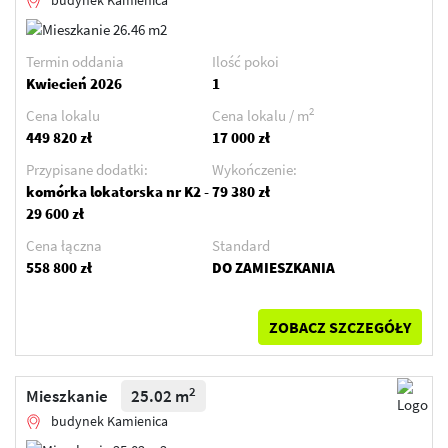
Termin oddania
Ilość pokoi
Kwiecień 2026
1
2
Cena lokalu
Cena lokalu / m
449 820 zł
17 000 zł
Przypisane dodatki:
Wykończenie:
komórka lokatorska nr K2 -
79 380 zł
29 600 zł
Cena łączna
Standard
558 800 zł
DO ZAMIESZKANIA
ZOBACZ SZCZEGÓŁY
2
Mieszkanie
25.02 m
budynek Kamienica