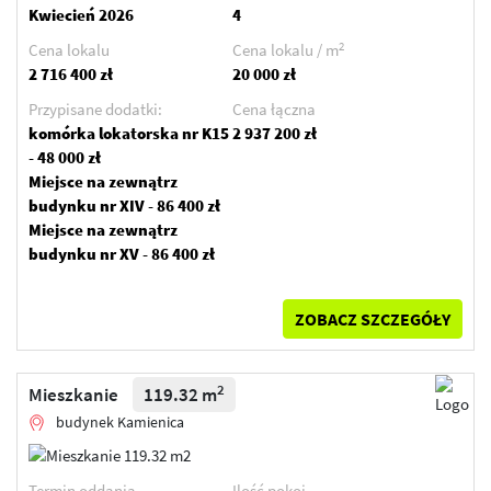
Kwiecień 2026
4
2
Cena lokalu
Cena lokalu / m
2 716 400 zł
20 000 zł
Przypisane dodatki:
Cena łączna
komórka lokatorska nr K15
2 937 200 zł
- 48 000 zł
Miejsce na zewnątrz
budynku nr XIV - 86 400 zł
Miejsce na zewnątrz
budynku nr XV - 86 400 zł
ZOBACZ SZCZEGÓŁY
2
Mieszkanie
119.32 m
budynek Kamienica
Termin oddania
Ilość pokoi