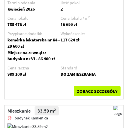
Termin oddania
Ilość pokoi
Kwiecień 2026
2
2
Cena lokalu
Cena lokalu / m
755 476 zł
16 699 zł
Przypisane dodatki:
Wykończenie:
komórka lokatorska nr K4 -
117 624 zł
29 600 zł
Miejsce na zewnątrz
budynku nr VI - 86 400 zł
Cena łączna
Standard
989 100 zł
DO ZAMIESZKANIA
ZOBACZ SZCZEGÓŁY
2
Mieszkanie
33.59 m
budynek Kamienica