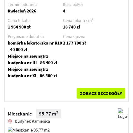
Termin oddania
Ilość pokoi
Kwiecień 2026
4
2
Cena lokalu
Cena lokalu / m
1 964 900 zł
18 740 zł
Przypisane dodatki:
Cena łączna
komórka lokatorska nr K10
2 177 700 zł
- 40 000 zł
Miejsce na zewnątrz
budynku nr III - 86 400 zł
Miejsce na zewnątrz
budynku nr XI - 86 400 zł
ZOBACZ SZCZEGÓŁY
2
Mieszkanie
95.77 m
budynek Kamienica