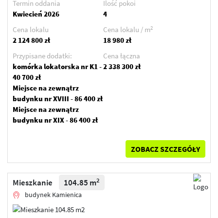
Termin oddania
Ilość pokoi
Kwiecień 2026
4
2
Cena lokalu
Cena lokalu / m
2 124 800 zł
18 980 zł
Przypisane dodatki:
Cena łączna
komórka lokatorska nr K1 -
2 338 300 zł
40 700 zł
Miejsce na zewnątrz
budynku nr XVIII - 86 400 zł
Miejsce na zewnątrz
budynku nr XIX - 86 400 zł
ZOBACZ SZCZEGÓŁY
2
Mieszkanie
104.85 m
budynek Kamienica