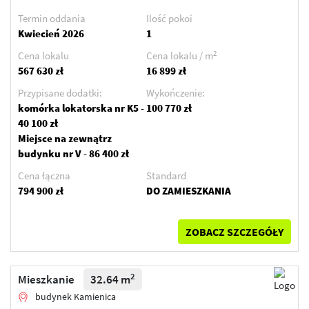
Termin oddania
Ilość pokoi
Kwiecień 2026
1
2
Cena lokalu
Cena lokalu / m
567 630 zł
16 899 zł
Przypisane dodatki:
Wykończenie:
komórka lokatorska nr K5 -
100 770 zł
40 100 zł
Miejsce na zewnątrz
budynku nr V - 86 400 zł
Cena łączna
Standard
794 900 zł
DO ZAMIESZKANIA
ZOBACZ SZCZEGÓŁY
2
Mieszkanie
32.64 m
budynek Kamienica