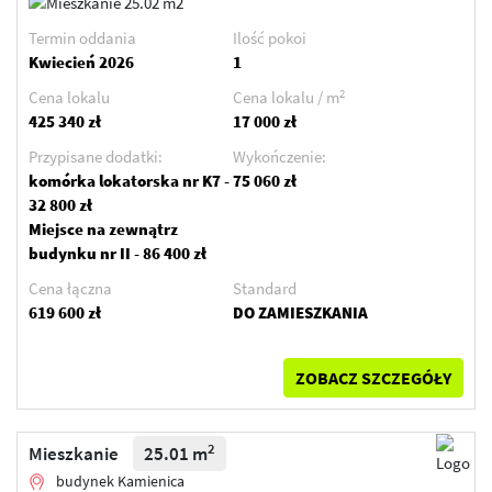
Termin oddania
Ilość pokoi
Kwiecień 2026
1
2
Cena lokalu
Cena lokalu / m
425 340 zł
17 000 zł
Przypisane dodatki:
Wykończenie:
komórka lokatorska nr K7 -
75 060 zł
32 800 zł
Miejsce na zewnątrz
budynku nr II - 86 400 zł
Cena łączna
Standard
619 600 zł
DO ZAMIESZKANIA
ZOBACZ SZCZEGÓŁY
2
Mieszkanie
25.01 m
budynek Kamienica