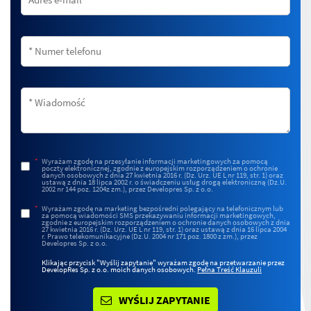
*
Wyrażam zgodę na przesyłanie informacji marketingowych za pomocą
poczty elektronicznej, zgodnie z europejskim rozporządzeniem o ochronie
danych osobowych z dnia 27 kwietnia 2016 r. (Dz. Urz. UE L nr 119, str. 1) oraz
ustawą z dnia 18 lipca 2002 r. o świadczeniu usług drogą elektroniczną (Dz.U.
2002 nr 144 poz. 1204z zm.), przez Developres Sp. z o.o.
*
Wyrażam zgodę na marketing bezpośredni polegający na telefonicznym lub
za pomocą wiadomości SMS przekazywaniu informacji marketingowych,
zgodnie z europejskim rozporządzeniem o ochronie danych osobowych z dnia
27 kwietnia 2016 r. (Dz. Urz. UE L nr 119, str. 1) oraz ustawą z dnia 16 lipca 2004
r. Prawo telekomunikacyjne (Dz.U. 2004 nr 171 poz. 1800 z zm.), przez
Developres Sp. z o.o.
Klikając przycisk "Wyślij zapytanie" wyrażam zgodę na przetwarzanie przez
DevelopRes Sp. z o.o. moich danych osobowych.
Pełna Treść Klauzuli
WYŚLIJ ZAPYTANIE