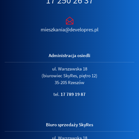
17 250 26 37
mieszkania@developres.pl
Administracja osiedli
ul. Warszawska 18
(biurowiec SkyRes, piętro 12)
35-205 Rzeszów
tel.
17 789 19 87
Biuro sprzedaży SkyRes
ul. Warszawska 18