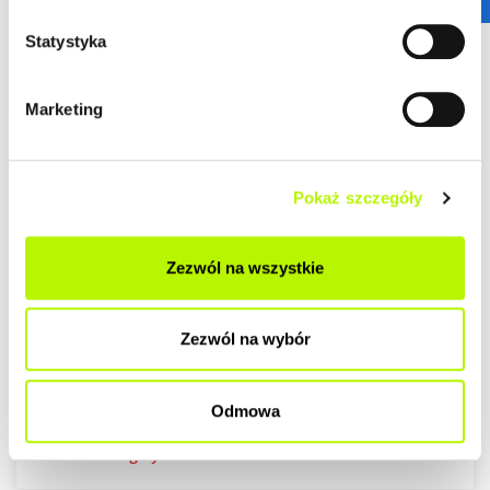
ul. Wojska Polskiego - Głogów Młp.
Statystyka
zobacz szczegóły
Marketing
Wolne lokale użytkowe
Pokaż szczegóły
Zezwól na wszystkie
Zezwól na wybór
ul. Graniczna
Odmowa
zobacz szczegóły