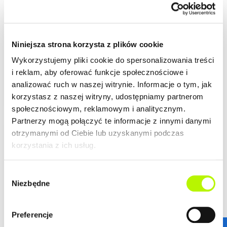
Niniejsza strona korzysta z plików cookie
Wykorzystujemy pliki cookie do spersonalizowania treści
ul. Piłsudskiego
i reklam, aby oferować funkcje społecznościowe i
analizować ruch w naszej witrynie. Informacje o tym, jak
zobacz szczegóły
korzystasz z naszej witryny, udostępniamy partnerom
społecznościowym, reklamowym i analitycznym.
Partnerzy mogą połączyć te informacje z innymi danymi
otrzymanymi od Ciebie lub uzyskanymi podczas
Już w sprzedaży!
korzystania z ich usług.
Wybór
Niezbędne
zgody
Preferencje