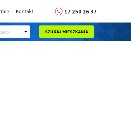
17 250 26 37
irmie
Kontakt
SZUKAJ MIESZKANIA
alety