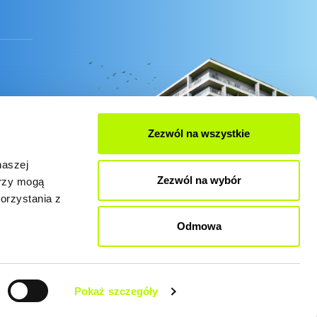
Zezwól na wszystkie
naszej
Zezwól na wybór
erzy mogą
orzystania z
Odmowa
es zgodnie z obecnymi ustawieniami przeglądarki.
Pokaż szczegóły