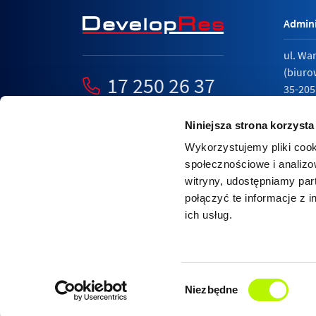
Admini
ul. Wa
(biuro
17 250 26 37
35-205
mieszkania@developres.pl
tel.
17 
Niniejsza strona korzysta
Wykorzystujemy pliki cook
społecznościowe i analizo
witryny, udostępniamy pa
Polity
połączyć te informacje z 
Relacj
ich usług.
Nasza strona internetowa wykorzystuje pliki cook
Dowiedz się więcej o zarządzaniu cookies w przeg
Wybór
AKCEPTUJE
więcej informacji
Niezbędne
zgody