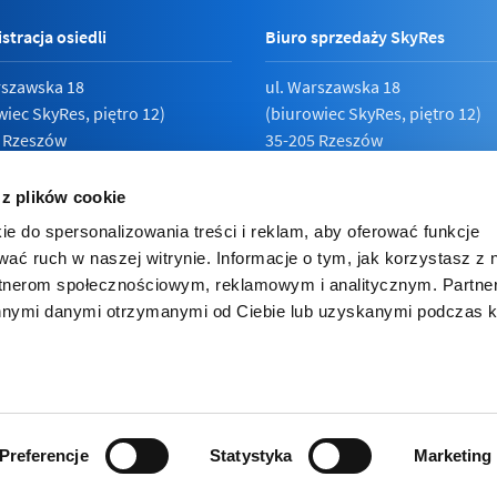
stracja osiedli
Biuro sprzedaży SkyRes
rszawska 18
ul. Warszawska 18
wiec SkyRes, piętro 12)
(biurowiec SkyRes, piętro 12)
 Rzeszów
35-205 Rzeszów
789 19 87
Pn - Pt:
08:00 - 17:00
 z plików cookie
ie do spersonalizowania treści i reklam, aby oferować funkcje
wać ruch w naszej witrynie. Informacje o tym, jak korzystasz z 
rtnerom społecznościowym, reklamowym i analitycznym. Partn
ka prywatności
innymi danymi otrzymanymi od Ciebie lub uzyskanymi podczas k
e inwestorskie
ies (ciasteczka). Korzystając z niej zgadzasz się na używanie cooki
lądarce.
Preferencje
Statystyka
Marketing