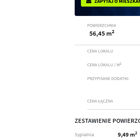
ZAPYTAJ O MIESZKA
POWIERZCHNIA
2
56,45 m
CENA LOKALU
2
CENA LOKALU / M
PRZYPISANE DODATKI:
CENA ŁĄCZNA
ZESTAWIENIE POWIERZ
2
9,49 m
Sypialnia