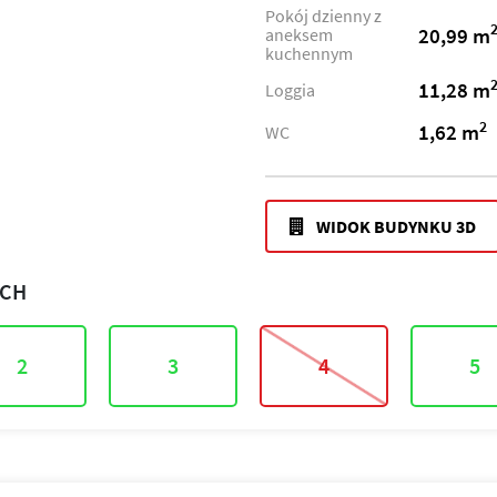
Pokój dzienny z
20,99 m
aneksem
kuchennym
11,28 m
Loggia
2
1,62 m
WC
WIDOK BUDYNKU 3D
ACH
2
3
4
5