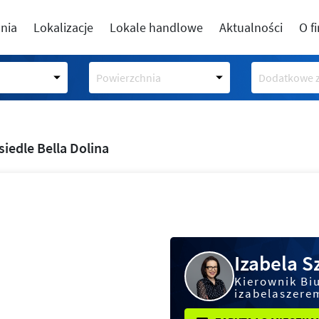
nia
Lokalizacje
Lokale handlowe
Aktualności
O f
Powierzchnia
Dodatkowe z
siedle Bella Dolina
Izabela 
Kierownik Bi
izabelaszere