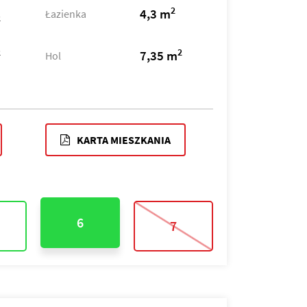
2
4,3 m
Łazienka
2
2
2
7,35 m
Hol
KARTA MIESZKANIA
6
7