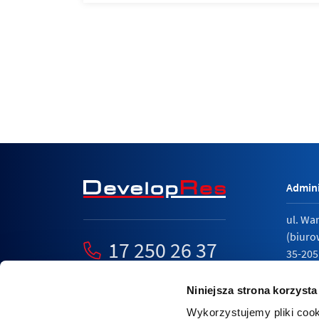
Admini
ul. Wa
(biuro
17 250 26 37
35-205
mieszkania@developres.pl
tel.
17 
Niniejsza strona korzysta
Wykorzystujemy pliki cook