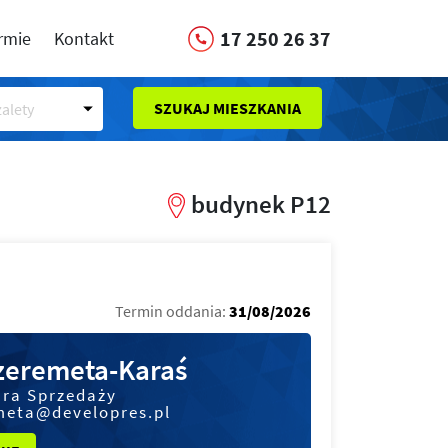
17 250 26 37
irmie
Kontakt
SZUKAJ MIESZKANIA
alety
budynek P12
Termin oddania:
31/08/2026
Szeremeta-Karaś
ura Sprzedaży
meta@developres.pl