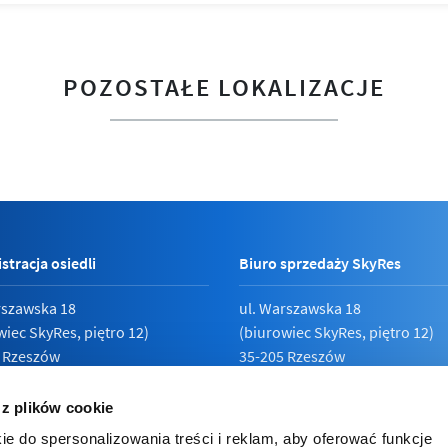
POZOSTAŁE LOKALIZACJE
stracja osiedli
Biuro sprzedaży SkyRes
rszawska 18
ul. Warszawska 18
wiec SkyRes, piętro 12)
(biurowiec SkyRes, piętro 12)
 Rzeszów
35-205 Rzeszów
789 19 87
Pn - Pt:
08:00 - 17:00
 z plików cookie
ie do spersonalizowania treści i reklam, aby oferować funkcje