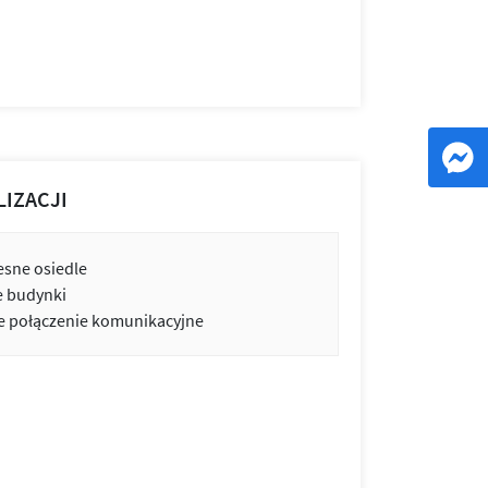
LIZACJI
sne osiedle
e budynki
 połączenie komunikacyjne