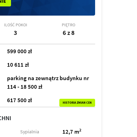
NIE
ILOŚĆ POKOI
PIĘTRO
3
6 z 8
599 000 zł
10 611 zł
parking na zewnątrz budynku nr
114 - 18 500 zł
617 500 zł
HISTORIA ZMIAN CEN
CHNI
2
12,7 m
Sypialnia