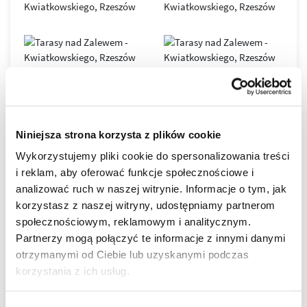
Osiedle łączy
najwyższy komfort życia
z
elegancką,
nowoczesną architekturą
: smukłe budynki (ok.
6–11
pięter
) tworzą spójny, miejski krajobraz, a duże przeszklenia
wpuszczają
maksimum naturalnego światła
.
Każdy detal zaprojektowano tak, by codzienność
była
wygodniejsza, cichsza i bardziej prestiżowa
– od
funkcjonalnych układów mieszkań, przez imponujące tarasy,
po świetnie zorganizowaną przestrzeń wspólną. To adres
w
Niniejsza strona korzysta z plików cookie
STANDARDY WYKOŃCZENIA
najlepszej lokalizacji
, blisko zieleni, wody i centrum.
Wykorzystujemy pliki cookie do spersonalizowania treści
i reklam, aby oferować funkcje społecznościowe i
DEWELOPERSKI
analizować ruch w naszej witrynie. Informacje o tym, jak
korzystasz z naszej witryny, udostępniamy partnerom
społecznościowym, reklamowym i analitycznym.
DO ZAMIESZKANIA
Partnerzy mogą połączyć te informacje z innymi danymi
otrzymanymi od Ciebie lub uzyskanymi podczas
POD KLUCZ
korzystania z ich usług.