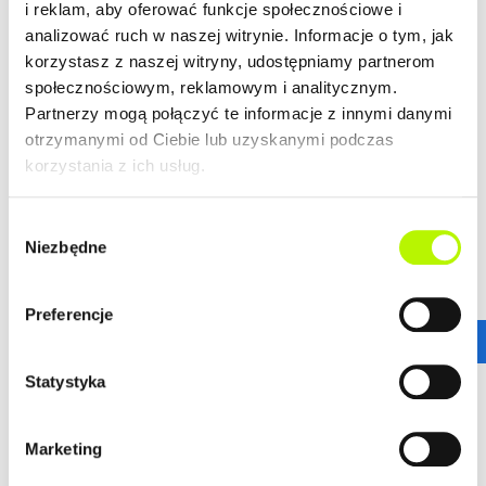
i reklam, aby oferować funkcje społecznościowe i
średni czas spędzony na stronie,
analizować ruch w naszej witrynie. Informacje o tym, jak
korzystasz z naszej witryny, udostępniamy partnerom
przeglądane strony),
społecznościowym, reklamowym i analitycznym.
adres IP internauty wizytującego nasze strony WWW
Partnerzy mogą połączyć te informacje z innymi danymi
otrzymanymi od Ciebie lub uzyskanymi podczas
Data, godzina wejścia na witrynę
korzystania z ich usług.
Nazwy i liczba witryn jakie odwiedził Internauta
Wybór
Niezbędne
zgody
"Cookies" - informacje automatycznie zachowywane na
Państwa komputerze
Preferencje
Gdy będziecie Państwo przeglądać jedną z naszych stron
internetowych, możemy przechować niektóre dane w Państwa
Statystyka
komputerze w formie plików tzw. "cookie". Służą one do
zapewnienia optymalnej obsługi podczas wizyty na naszej stronie
oraz umożliwiają szybszy i łatwiejszy dostęp do informacji. Pliki
Marketing
Cookies nie służą do przetwarzania danych osobowych, a ich
zawartość nie pozwala na identyfikacje użytkownika. Cookies