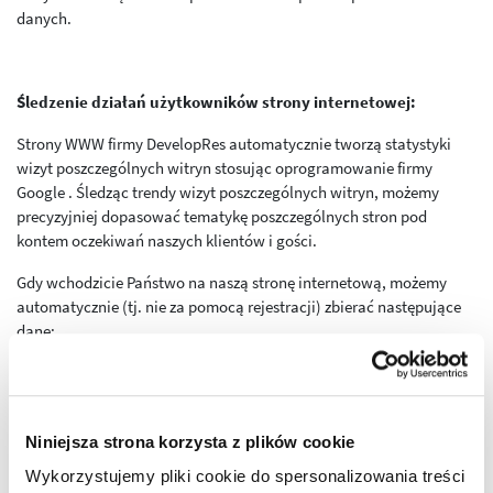
danych.
Śledzenie działań użytkowników strony internetowej:
Strony WWW firmy DevelopRes automatycznie tworzą statystyki
wizyt poszczególnych witryn stosując oprogramowanie firmy
Google . Śledząc trendy wizyt poszczególnych witryn, możemy
precyzyjniej dopasować tematykę poszczególnych stron pod
kontem oczekiwań naszych klientów i gości.
Gdy wchodzicie Państwo na naszą stronę internetową, możemy
automatycznie (tj. nie za pomocą rejestracji) zbierać następujące
dane:
rodzaj przeglądarki internetowej lub wykorzystywanego systemu
operacyjnego,
domena strony, z której Państwo weszli,
Niniejsza strona korzysta z plików cookie
Wykorzystujemy pliki cookie do spersonalizowania treści
liczba odwiedzin,