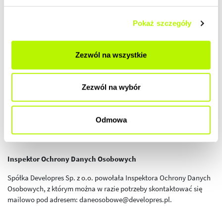
stosowane są na wielu witrynach internetowych. W przypadku
wyłączenia funkcji cookies, niektóre elementy naszej witryny
Pokaż szczegóły
internetowej mogą być niedostępne.
Zezwól na wszystkie
Prawa użytkownika
Zezwól na wybór
Macie Państwo prawo dostępu do swoich danych osobowych w
zbiorach, w których Spółka DevelopRes jest administratorem
danych, oraz prawo do ich poprawiania, zablokowania lub
Odmowa
usunięcia.
Inspektor Ochrony Danych Osobowych
Spółka Developres Sp. z o.o. powołała Inspektora Ochrony Danych
Osobowych, z którym można w razie potrzeby skontaktować się
mailowo pod adresem: daneosobowe@developres.pl.