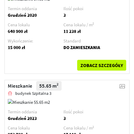
Termin oddania
Ilość pokoi
Grudzień 2020
3
2
Cena lokalu
Cena lokalu / m
640 900 zł
11 238 zł
Wykończenie:
Standard
15 000 zł
DO ZAMIESZKANIA
ZOBACZ SZCZEGÓŁY
2
Mieszkanie
55.65 m
budynek Szpitalna 3
Termin oddania
Ilość pokoi
Grudzień 2023
3
2
Cena lokalu
Cena lokalu / m