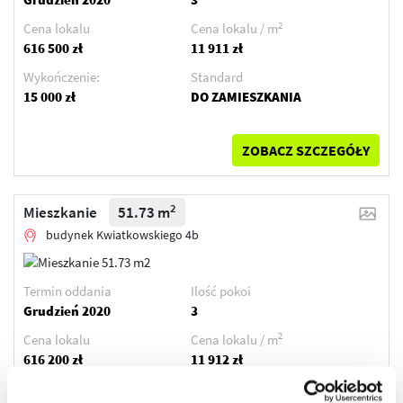
2
Cena lokalu
Cena lokalu / m
616 500 zł
11 911 zł
Wykończenie:
Standard
15 000 zł
DO ZAMIESZKANIA
ZOBACZ SZCZEGÓŁY
2
Mieszkanie
51.73 m
budynek Kwiatkowskiego 4b
Termin oddania
Ilość pokoi
Grudzień 2020
3
2
Cena lokalu
Cena lokalu / m
616 200 zł
11 912 zł
Wykończenie:
Standard