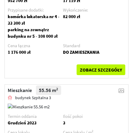
952 700 zł
17 119 zł
Przypisane dodatki:
Wykończenie:
komórka lokatorska nr 4 -
82 000 zł
33 300 zł
parking na zewnątrz
budynku nr 5 - 108 000 zł
Cena łączna
Standard
1 176 000 zł
DO ZAMIESZKANIA
ZOBACZ SZCZEGÓŁY
2
Mieszkanie
55.56 m
budynek Szpitalna 3
Termin oddania
Ilość pokoi
Grudzień 2023
3
2
Cena lokalu
Cena lokalu / m