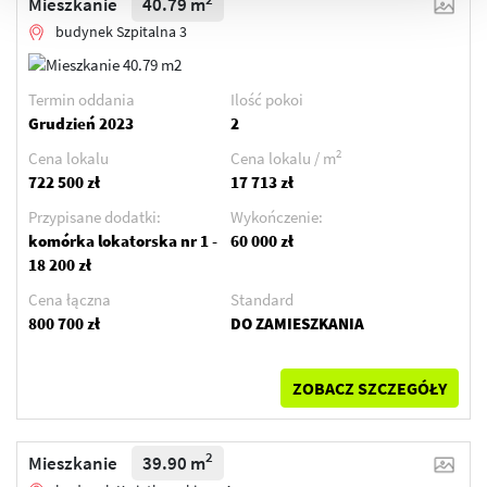
Mieszkanie
40.79 m
budynek Szpitalna 3
Termin oddania
Ilość pokoi
Grudzień 2023
2
2
Cena lokalu
Cena lokalu / m
722 500 zł
17 713 zł
Przypisane dodatki:
Wykończenie:
komórka lokatorska nr 1 -
60 000 zł
18 200 zł
Cena łączna
Standard
800 700 zł
DO ZAMIESZKANIA
ZOBACZ SZCZEGÓŁY
2
Mieszkanie
39.90 m