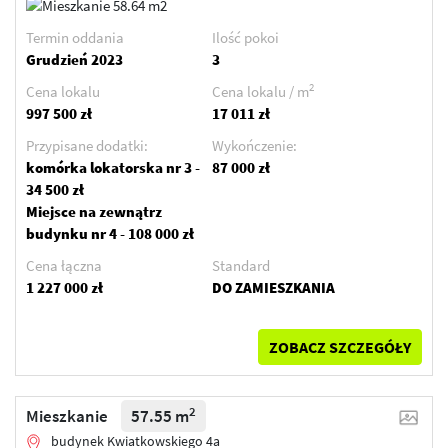
Termin oddania
Ilość pokoi
Grudzień 2023
3
2
Cena lokalu
Cena lokalu / m
997 500 zł
17 011 zł
Przypisane dodatki:
Wykończenie:
komórka lokatorska nr 3 -
87 000 zł
34 500 zł
Miejsce na zewnątrz
budynku nr 4 - 108 000 zł
Cena łączna
Standard
1 227 000 zł
DO ZAMIESZKANIA
ZOBACZ SZCZEGÓŁY
2
Mieszkanie
57.55 m
budynek Kwiatkowskiego 4a