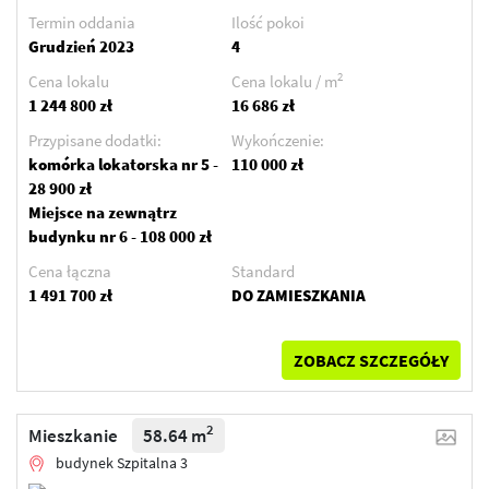
Termin oddania
Ilość pokoi
Grudzień 2023
4
2
Cena lokalu
Cena lokalu / m
1 244 800 zł
16 686 zł
Przypisane dodatki:
Wykończenie:
komórka lokatorska nr 5 -
110 000 zł
28 900 zł
Miejsce na zewnątrz
budynku nr 6 - 108 000 zł
Cena łączna
Standard
1 491 700 zł
DO ZAMIESZKANIA
ZOBACZ SZCZEGÓŁY
2
Mieszkanie
58.64 m
budynek Szpitalna 3