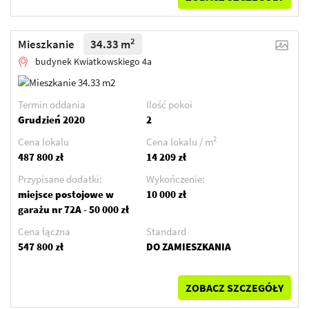
2
Mieszkanie
34.33 m
budynek Kwiatkowskiego 4a
Termin oddania
Ilość pokoi
Grudzień 2020
2
2
Cena lokalu
Cena lokalu / m
487 800 zł
14 209 zł
Przypisane dodatki:
Wykończenie:
miejsce postojowe w
10 000 zł
garażu nr 72A - 50 000 zł
Cena łączna
Standard
547 800 zł
DO ZAMIESZKANIA
ZOBACZ SZCZEGÓŁY