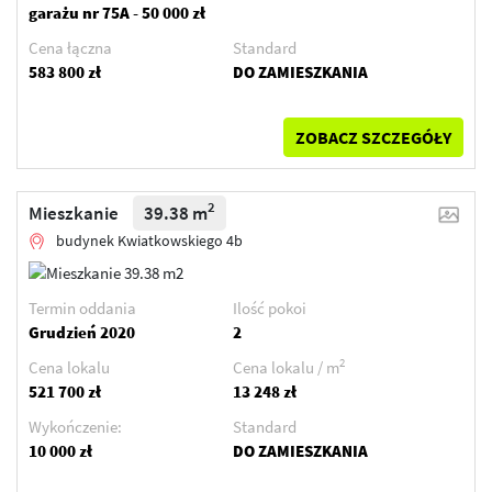
garażu nr 75A - 50 000 zł
Cena łączna
Standard
583 800 zł
DO ZAMIESZKANIA
ZOBACZ SZCZEGÓŁY
2
Mieszkanie
39.38 m
budynek Kwiatkowskiego 4b
Termin oddania
Ilość pokoi
Grudzień 2020
2
2
Cena lokalu
Cena lokalu / m
521 700 zł
13 248 zł
Wykończenie:
Standard
10 000 zł
DO ZAMIESZKANIA