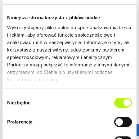
15 000 zł
DO ZAMIESZKANIA
Niniejsza strona korzysta z plików cookie
ZOBACZ SZCZEGÓŁY
Wykorzystujemy pliki cookie do spersonalizowania treści
i reklam, aby oferować funkcje społecznościowe i
2
Mieszkanie
49.90 m
analizować ruch w naszej witrynie. Informacje o tym, jak
budynek Kwiatkowskiego 4a
korzystasz z naszej witryny, udostępniamy partnerom
społecznościowym, reklamowym i analitycznym.
Partnerzy mogą połączyć te informacje z innymi danymi
Termin oddania
Ilość pokoi
otrzymanymi od Ciebie lub uzyskanymi podczas
Grudzień 2020
3
korzystania z ich usług.
2
Cena lokalu
Cena lokalu / m
608 800 zł
12 200 zł
Wybór
Przypisane dodatki:
Wykończenie:
Niezbędne
zgody
miejsce postojowe w
15 000 zł
garażu nr 73A - 50 000 zł
Preferencje
Cena łączna
Standard
673 800 zł
DO ZAMIESZKANIA