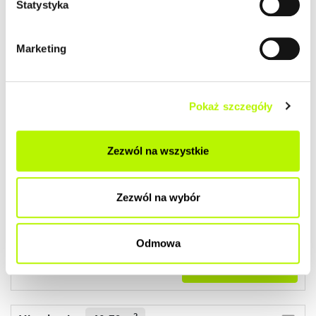
Statystyka
ZOBACZ SZCZEGÓŁY
Marketing
2
Mieszkanie
49.78 m
budynek Kwiatkowskiego 4b
Pokaż szczegóły
Termin oddania
Ilość pokoi
Zezwól na wszystkie
Grudzień 2020
3
2
Cena lokalu
Cena lokalu / m
607 300 zł
12 200 zł
Zezwól na wybór
Wykończenie:
Standard
15 000 zł
DO ZAMIESZKANIA
Odmowa
ZOBACZ SZCZEGÓŁY
2