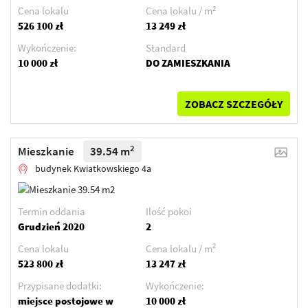
2
Cena lokalu
Cena lokalu / m
526 100 zł
13 249 zł
Wykończenie:
Standard
10 000 zł
DO ZAMIESZKANIA
ZOBACZ SZCZEGÓŁY
2
Mieszkanie
39.54 m
budynek Kwiatkowskiego 4a
Termin oddania
Ilość pokoi
Grudzień 2020
2
2
Cena lokalu
Cena lokalu / m
523 800 zł
13 247 zł
Przypisane dodatki:
Wykończenie:
miejsce postojowe w
10 000 zł