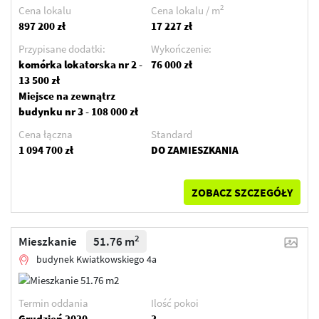
2
Cena lokalu
Cena lokalu / m
897 200 zł
17 227 zł
Przypisane dodatki:
Wykończenie:
komórka lokatorska nr 2 -
76 000 zł
13 500 zł
Miejsce na zewnątrz
budynku nr 3 - 108 000 zł
Cena łączna
Standard
1 094 700 zł
DO ZAMIESZKANIA
ZOBACZ SZCZEGÓŁY
2
Mieszkanie
51.76 m
budynek Kwiatkowskiego 4a
Termin oddania
Ilość pokoi
Grudzień 2020
3