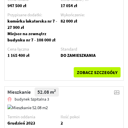
947 500 zł
17 054 zł
Przypisane dodatki:
Wykończenie:
komórka lokatorska nr 7 -
82 000 zł
27 900 zł
Miejsce na zewnątrz
budynku nr 7 - 108 000 zł
Cena łączna
Standard
1 165 400 zł
DO ZAMIESZKANIA
ZOBACZ SZCZEGÓŁY
2
Mieszkanie
52.08 m
budynek Szpitalna 3
Termin oddania
Ilość pokoi
Grudzień 2023
2