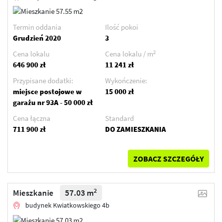
Termin oddania
Ilość pokoi
Grudzień 2020
3
2
Cena lokalu
Cena lokalu / m
646 900 zł
11 241 zł
Przypisane dodatki:
Wykończenie:
miejsce postojowe w
15 000 zł
garażu nr 93A - 50 000 zł
Cena łączna
Standard
711 900 zł
DO ZAMIESZKANIA
ZOBACZ SZCZEGÓŁY
2
Mieszkanie
57.03 m
budynek Kwiatkowskiego 4b