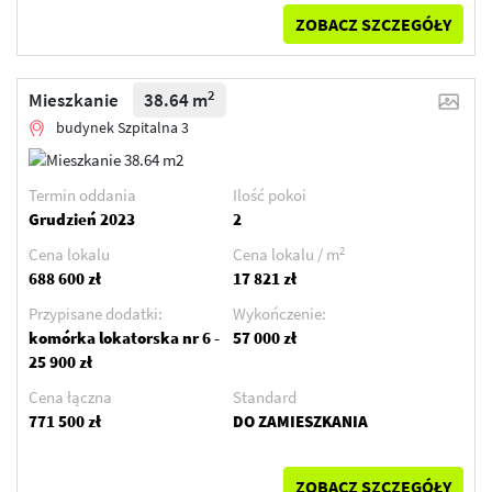
ZOBACZ SZCZEGÓŁY
2
Mieszkanie
38.64 m
budynek Szpitalna 3
Termin oddania
Ilość pokoi
Grudzień 2023
2
2
Cena lokalu
Cena lokalu / m
688 600 zł
17 821 zł
Przypisane dodatki:
Wykończenie:
komórka lokatorska nr 6 -
57 000 zł
25 900 zł
Cena łączna
Standard
771 500 zł
DO ZAMIESZKANIA
ZOBACZ SZCZEGÓŁY