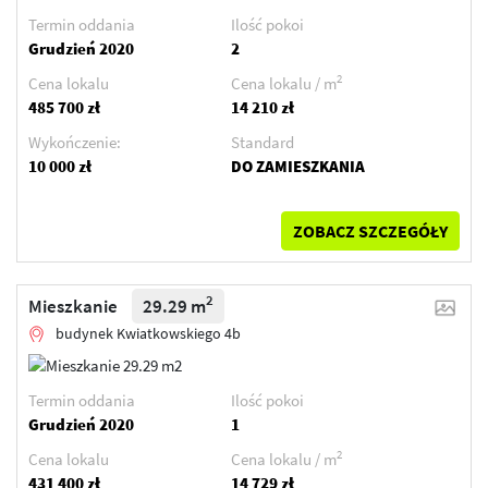
Termin oddania
Ilość pokoi
Grudzień 2020
2
2
Cena lokalu
Cena lokalu / m
485 700 zł
14 210 zł
Wykończenie:
Standard
10 000 zł
DO ZAMIESZKANIA
ZOBACZ SZCZEGÓŁY
2
Mieszkanie
29.29 m
budynek Kwiatkowskiego 4b
Termin oddania
Ilość pokoi
Grudzień 2020
1
2
Cena lokalu
Cena lokalu / m
431 400 zł
14 729 zł