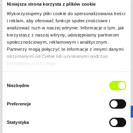
Niniejsza strona korzysta z plików cookie
Wykorzystujemy pliki cookie do spersonalizowania treści
i reklam, aby oferować funkcje społecznościowe i
LOKALIZACJA
analizować ruch w naszej witrynie. Informacje o tym, jak
korzystasz z naszej witryny, udostępniamy partnerom
społecznościowym, reklamowym i analitycznym.
Mieszkania z rynku wtórnego w Rzeszowie
Partnerzy mogą połączyć te informacje z innymi danymi
W naszej ofercie dostępne są
mieszkania z rynku wtórnego
otrzymanymi od Ciebie lub uzyskanymi podczas
w Rzeszowie
– przy
ul. Kwiatkowskiego 4A i 4B
oraz w
korzystania z ich usług.
wyremontowanej kamienicy przy
ul. Szpitalnej 3
w centrum
miasta.
Wybór
To propozycja dla osób, które szukają mieszkania gotowego
Niezbędne
zgody
więcej
do zakupu bez oczekiwania na zakończenie budowy.
Dostępne lokale mają powierzchnie od
26 m² do 74 m²
,
Preferencje
dzięki czemu sprawdzą się zarówno jako pierwsze
GALERIA
mieszkanie, wygodna przestrzeń do życia, jak i nieruchomość
pod wynajem.
Statystyka
Mieszkania przy ul. Szpitalnej 3 są
gotowe i wyposażone
, a