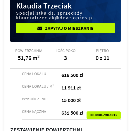
Klaudia Trzeciak
Specjalistka ds. sprzedaży
klaudiatrzeciak@developres.pl
ZAPYTAJ O MIESZKANIE
POWIERZCHNIA
ILOŚĆ POKOI
PIĘTRO
2
51,76 m
3
0 z 11
CENA LOKALU
616 500 zł
2
CENA LOKALU / M
11 911 zł
WYKOŃCZENIE:
15 000 zł
CENA ŁĄCZNA
631 500 zł
HISTORIA ZMIAN CEN
ZESTAWIENIE POWIERZCHNI