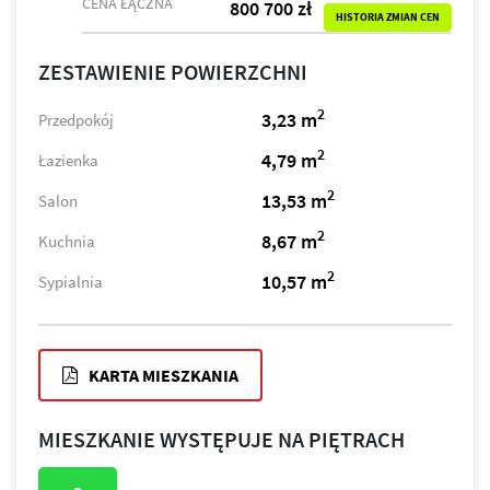
CENA ŁĄCZNA
800 700 zł
HISTORIA ZMIAN CEN
ZESTAWIENIE POWIERZCHNI
2
3,23 m
Przedpokój
2
4,79 m
Łazienka
2
13,53 m
Salon
2
8,67 m
Kuchnia
2
10,57 m
Sypialnia
KARTA MIESZKANIA
MIESZKANIE WYSTĘPUJE NA PIĘTRACH