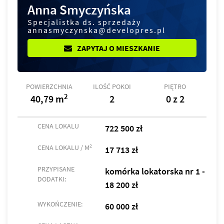
Anna Smyczyńska
Specjalistka ds. sprzedaży
annasmyczynska@developres.pl
ZAPYTAJ O MIESZKANIE
POWIERZCHNIA
ILOŚĆ POKOI
PIĘTRO
2
40,79 m
2
0 z 2
CENA LOKALU
722 500 zł
2
CENA LOKALU / M
17 713 zł
PRZYPISANE
komórka lokatorska nr 1 -
DODATKI:
18 200 zł
WYKOŃCZENIE:
60 000 zł