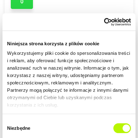
0
Niniejsza strona korzysta z plików cookie
PLAN PIĘTRA
Wykorzystujemy pliki cookie do spersonalizowania treści
i reklam, aby oferować funkcje społecznościowe i
PLAN MIESZKANIA
analizować ruch w naszej witrynie. Informacje o tym, jak
korzystasz z naszej witryny, udostępniamy partnerom
społecznościowym, reklamowym i analitycznym.
Partnerzy mogą połączyć te informacje z innymi danymi
otrzymanymi od Ciebie lub uzyskanymi podczas
korzystania z ich usług.
LOKALIZACJA
Wybór
Mieszkania z rynku wtórnego w Rzeszowie
Niezbędne
zgody
W naszej ofercie dostępne są
mieszkania z rynku wtórnego