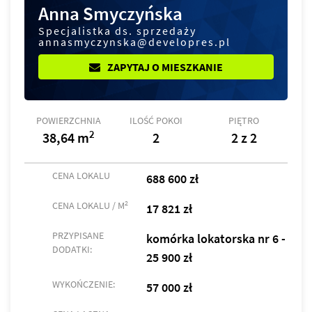
Anna Smyczyńska
Specjalistka ds. sprzedaży
annasmyczynska@developres.pl
ZAPYTAJ O MIESZKANIE
POWIERZCHNIA
ILOŚĆ POKOI
PIĘTRO
2
38,64 m
2
2 z 2
CENA LOKALU
688 600 zł
2
CENA LOKALU / M
17 821 zł
PRZYPISANE
komórka lokatorska nr 6 -
DODATKI:
25 900 zł
WYKOŃCZENIE:
57 000 zł