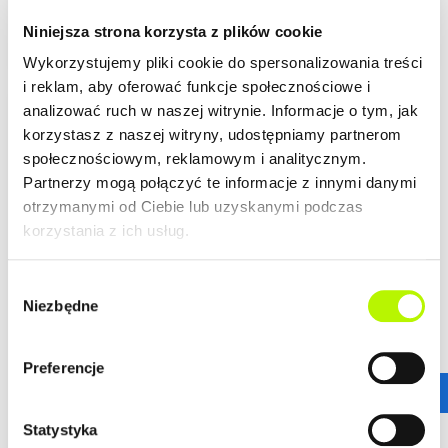
2
Niniejsza strona korzysta z plików cookie
Wykorzystujemy pliki cookie do spersonalizowania treści
i reklam, aby oferować funkcje społecznościowe i
analizować ruch w naszej witrynie. Informacje o tym, jak
LOKALIZACJA
korzystasz z naszej witryny, udostępniamy partnerom
społecznościowym, reklamowym i analitycznym.
Partnerzy mogą połączyć te informacje z innymi danymi
Mieszkania z rynku wtórnego w Rzeszowie
otrzymanymi od Ciebie lub uzyskanymi podczas
W naszej ofercie dostępne są
mieszkania z rynku wtórnego
korzystania z ich usług.
w Rzeszowie
– przy
ul. Kwiatkowskiego 4A i 4B
oraz w
wyremontowanej kamienicy przy
ul. Szpitalnej 3
w centrum
miasta.
Wybór
Niezbędne
zgody
To propozycja dla osób, które szukają mieszkania gotowego
więcej
do zakupu bez oczekiwania na zakończenie budowy.
Dostępne lokale mają powierzchnie od
26 m² do 74 m²
,
Preferencje
dzięki czemu sprawdzą się zarówno jako pierwsze
GALERIA
mieszkanie, wygodna przestrzeń do życia, jak i nieruchomość
Statystyka
pod wynajem.