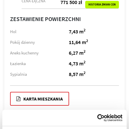
CENA ŁĄCZNA
771 500 zł
HISTORIA ZMIAN CEN
ZESTAWIENIE POWIERZCHNI
2
7,43 m
Hol
2
11,64 m
Pokój dzienny
2
6,27 m
Aneks kuchenny
2
4,73 m
Łazienka
2
8,57 m
Sypialnia
KARTA MIESZKANIA
MIESZKANIE WYSTĘPUJE NA PIĘTRACH