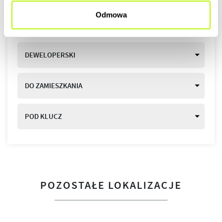
Sprawdź aktualną ofertę i wybierz mieszkanie
Odmowa
dopasowane do swoich potrzeb.
STANDARDY WYKOŃCZENIA
DOWIEDZ SIĘ WIĘCEJ O LOKALIZACJI
DEWELOPERSKI
DO ZAMIESZKANIA
POD KLUCZ
POZOSTAŁE LOKALIZACJE