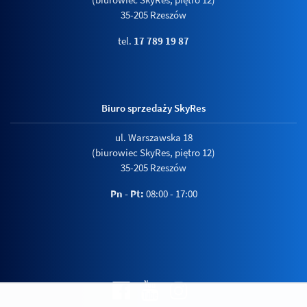
35-205 Rzeszów
tel.
17 789 19 87
Biuro sprzedaży SkyRes
ul. Warszawska 18
(biurowiec SkyRes, piętro 12)
35-205 Rzeszów
Pn - Pt:
08:00 - 17:00