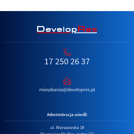
17 250 26 37
mieszkania@developres.pl
Administracja osiedli
ul. Warszawska 18
(biurowiec SkyRes, piętro 12)