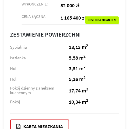
WYKOŃCZENIE:
82 000 zł
CENA ŁĄCZNA
1 165 400 zł
HISTORIA ZMIAN CEN
ZESTAWIENIE POWIERZCHNI
2
13,13 m
Sypialnia
2
5,58 m
Łazienka
2
3,51 m
Hol
2
5,26 m
Hol
Pokój dzienny z aneksem
2
17,74 m
kuchennym
2
10,34 m
Pokój
KARTA MIESZKANIA