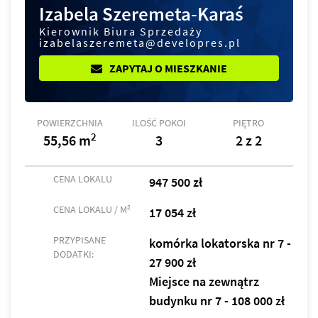
Izabela Szeremeta-Karaś
Kierownik Biura Sprzedaży
izabelaszeremeta@developres.pl
ZAPYTAJ O MIESZKANIE
POWIERZCHNIA
ILOŚĆ POKOI
PIĘTRO
2
55,56 m
3
2 z 2
CENA LOKALU
947 500 zł
2
CENA LOKALU / M
17 054 zł
PRZYPISANE
komórka lokatorska nr 7 -
DODATKI:
27 900 zł
Miejsce na zewnątrz
budynku nr 7 - 108 000 zł