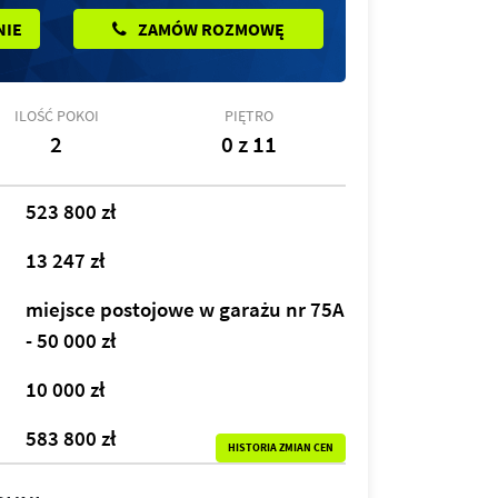
NIE
ZAMÓW ROZMOWĘ
ILOŚĆ POKOI
PIĘTRO
2
0 z 11
523 800 zł
13 247 zł
miejsce postojowe w garażu nr 75A
- 50 000 zł
10 000 zł
583 800 zł
HISTORIA ZMIAN CEN