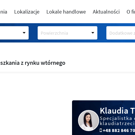
nia
Lokalizacje
Lokale handlowe
Aktualności
O f
Powierzchnia
Dodatkowe z
szkania z rynku wtórnego
Klaudia T
Specjalistka 
klaudiatrzec
+48 882 846 7