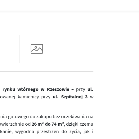
z rynku wtórnego w Rzeszowie
– przy
ul.
owanej kamienicy przy
ul. Szpitalnej 3
w
kania gotowego do zakupu bez oczekiwania na
owierzchnie od
26 m² do 74 m²
, dzięki czemu
anie, wygodna przestrzeń do życia, jak i