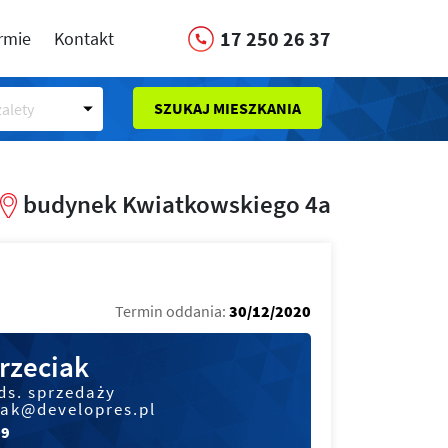
17 250 26 37
irmie
Kontakt
SZUKAJ MIESZKANIA
alety
budynek Kwiatkowskiego 4a
Termin oddania:
30/12/2020
rzeciak
ds. sprzedaży
iak@developres.pl
09