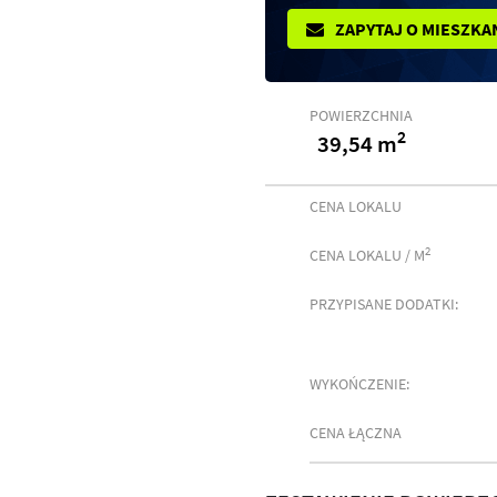
ZAPYTAJ O MIESZKA
POWIERZCHNIA
2
39,54 m
CENA LOKALU
2
CENA LOKALU / M
PRZYPISANE DODATKI:
WYKOŃCZENIE:
CENA ŁĄCZNA