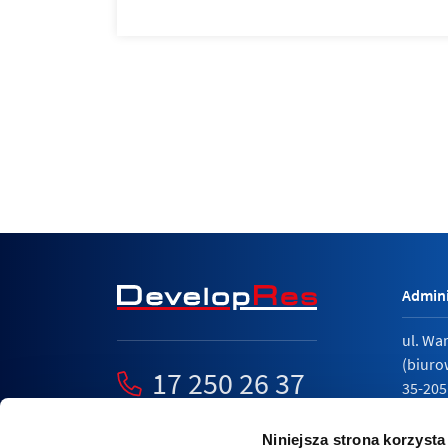
Admini
ul. Wa
(biuro
17 250 26 37
35-205
mieszkania@developres.pl
tel.
17 
Niniejsza strona korzysta