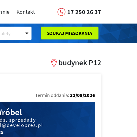
17 250 26 37
irmie
Kontakt
SZUKAJ MIESZKANIA
alety
budynek P12
Termin oddania:
31/08/2026
Wróbel
 ds. sprzedaży
l@developres.pl
35