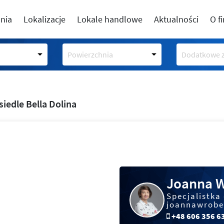
nia
Lokalizacje
Lokale handlowe
Aktualności
O f
Powierzchnia
Dodatkowe z
siedle Bella Dolina
Joanna 
Specjalistka
joannawrobe
+48 606 356 6