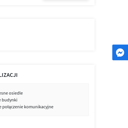
LIZACJI
sne osiedle
e budynki
 połączenie komunikacyjne