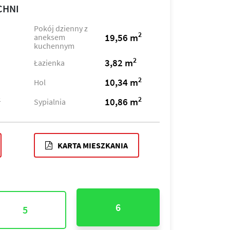
CHNI
Pokój dzienny z
2
19,56 m
aneksem
kuchennym
2
3,82 m
Łazienka
2
10,34 m
Hol
2
2
10,86 m
Sypialnia
KARTA MIESZKANIA
6
5