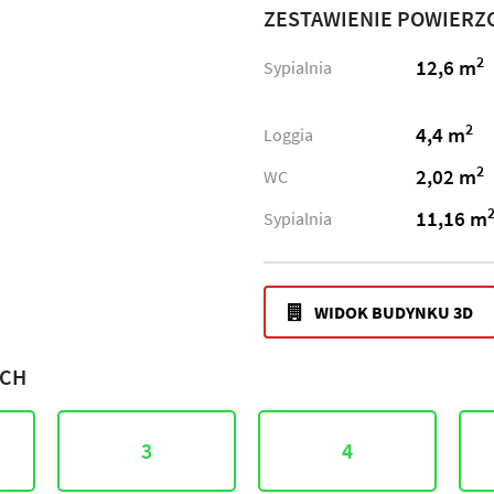
ZESTAWIENIE POWIERZ
2
12,6 m
Sypialnia
2
4,4 m
Loggia
2
2,02 m
WC
11,16 m
Sypialnia
WIDOK BUDYNKU 3D
ACH
3
4