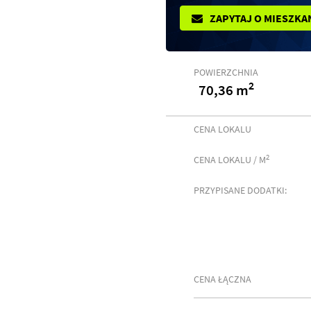
ZAPYTAJ O MIESZKA
POWIERZCHNIA
2
70,36 m
CENA LOKALU
2
CENA LOKALU / M
PRZYPISANE DODATKI:
CENA ŁĄCZNA