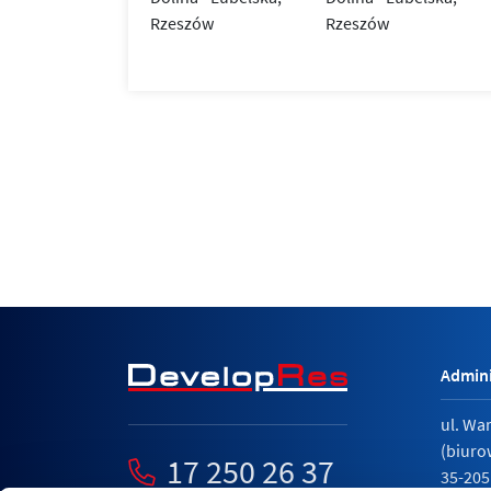
Admini
ul. Wa
(biuro
17 250 26 37
35-205