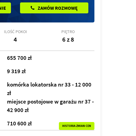
NIE
ZAMÓW ROZMOWĘ
ILOŚĆ POKOI
PIĘTRO
4
6 z 8
655 700 zł
9 319 zł
komórka lokatorska nr 33 - 12 000
zł
miejsce postojowe w garażu nr 37 -
42 900 zł
710 600 zł
HISTORIA ZMIAN CEN