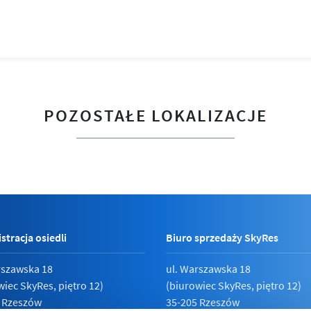
POZOSTAŁE LOKALIZACJE
stracja osiedli
Biuro sprzedaży SkyRes
rszawska 18
ul. Warszawska 18
wiec SkyRes, piętro 12)
(biurowiec SkyRes, piętro 12)
 Rzeszów
35-205 Rzeszów