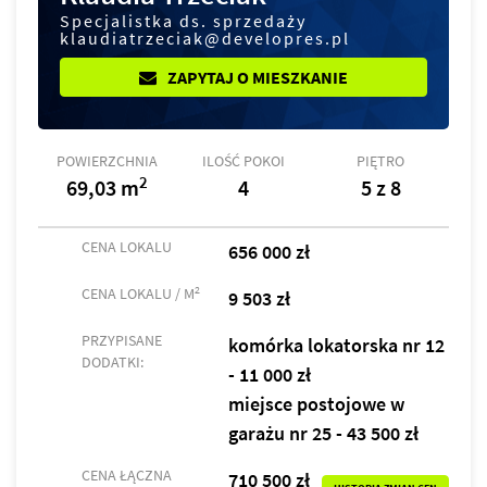
Specjalistka ds. sprzedaży
klaudiatrzeciak@developres.pl
ZAPYTAJ O MIESZKANIE
POWIERZCHNIA
ILOŚĆ POKOI
PIĘTRO
2
69,03 m
4
5 z 8
CENA LOKALU
656 000 zł
2
CENA LOKALU / M
9 503 zł
PRZYPISANE
komórka lokatorska nr 12
DODATKI:
- 11 000 zł
miejsce postojowe w
garażu nr 25 - 43 500 zł
CENA ŁĄCZNA
710 500 zł