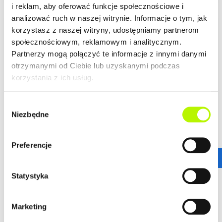
i reklam, aby oferować funkcje społecznościowe i
analizować ruch w naszej witrynie. Informacje o tym, jak
korzystasz z naszej witryny, udostępniamy partnerom
LOKALIZACJA
społecznościowym, reklamowym i analitycznym.
Partnerzy mogą połączyć te informacje z innymi danymi
otrzymanymi od Ciebie lub uzyskanymi podczas
Bella Dolina to nasze drugie, realizowane kompleksowo,
a zarazem całkowicie od podstaw osiedle w Rzeszowie.
korzystania z ich usług.
Wyznacza ono nowe standardy w kreowaniu przestrzeni
miejskich osiedli, tak aby młodym, nowoczesnym
Wybór
Rzeszowianom żyło się komfortowo. Lokalizacja ta
Niezbędne
zgody
gwarantuje wprost niesamowitą dostępność
komunikacyjną.
więcej
Stąd wszędzie jest blisko!
Preferencje
ZALETY LOKALIZACJI
DOWIEDZ SIĘ WIĘCEJ O LOKALIZACJI
Statystyka
nowoczesne osiedle
urokliwe budynki
Marketing
dogodne połączenie komunikacyjne