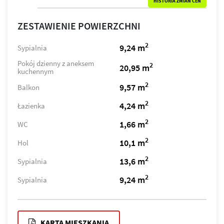
HISTORIA ZMIAN CEN
ZESTAWIENIE POWIERZCHNI
2
9,24 m
Sypialnia
Pokój dzienny z aneksem
2
20,95 m
kuchennym
2
9,57 m
Balkon
2
4,24 m
Łazienka
2
1,66 m
WC
2
10,1 m
Hol
2
13,6 m
Sypialnia
2
9,24 m
Sypialnia
KARTA MIESZKANIA