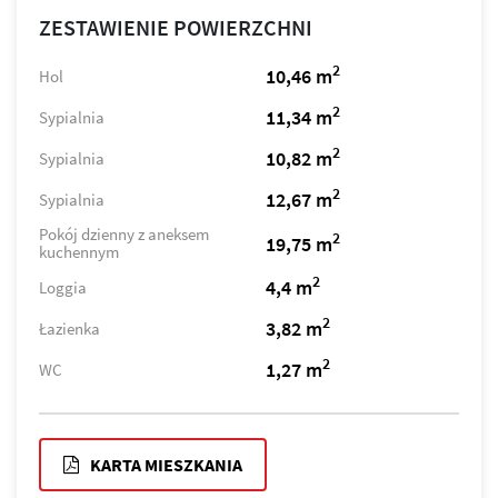
ZESTAWIENIE POWIERZCHNI
2
10,46 m
Hol
2
11,34 m
Sypialnia
2
10,82 m
Sypialnia
2
12,67 m
Sypialnia
Pokój dzienny z aneksem
2
19,75 m
kuchennym
2
4,4 m
Loggia
2
3,82 m
Łazienka
2
1,27 m
WC
KARTA MIESZKANIA