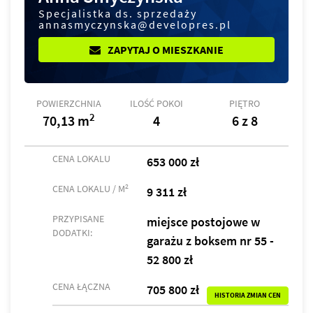
Specjalistka ds. sprzedaży
annasmyczynska@developres.pl
ZAPYTAJ O MIESZKANIE
POWIERZCHNIA
ILOŚĆ POKOI
PIĘTRO
2
70,13 m
4
6 z 8
CENA LOKALU
653 000 zł
2
CENA LOKALU / M
9 311 zł
PRZYPISANE
miejsce postojowe w
DODATKI:
garażu z boksem nr 55 -
52 800 zł
CENA ŁĄCZNA
705 800 zł
HISTORIA ZMIAN CEN