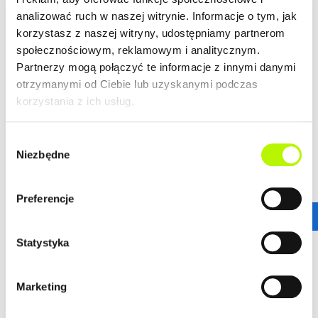
analizować ruch w naszej witrynie. Informacje o tym, jak
LOKALIZACJA
korzystasz z naszej witryny, udostępniamy partnerom
społecznościowym, reklamowym i analitycznym.
Partnerzy mogą połączyć te informacje z innymi danymi
Bella Dolina to nasze drugie, realizowane kompleksowo,
otrzymanymi od Ciebie lub uzyskanymi podczas
a zarazem całkowicie od podstaw osiedle w Rzeszowie.
korzystania z ich usług.
Wyznacza ono nowe standardy w kreowaniu przestrzeni
miejskich osiedli, tak aby młodym, nowoczesnym
Rzeszowianom żyło się komfortowo. Lokalizacja ta
Wybór
gwarantuje wprost niesamowitą dostępność
Niezbędne
zgody
komunikacyjną.
więcej
Stąd wszędzie jest blisko!
Preferencje
ZALETY LOKALIZACJI
DOWIEDZ SIĘ WIĘCEJ O LOKALIZACJI
Statystyka
nowoczesne osiedle
urokliwe budynki
dogodne połączenie komunikacyjne
Marketing