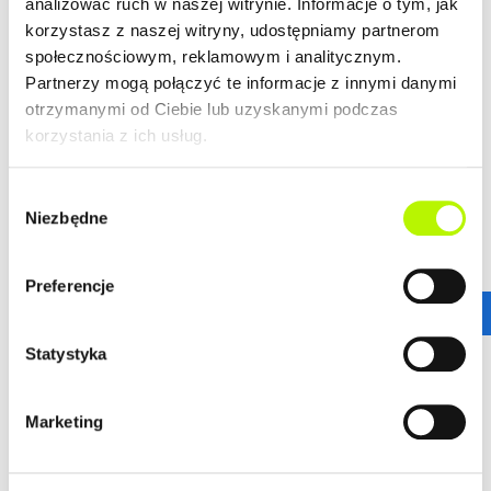
LOKALIZACJA
analizować ruch w naszej witrynie. Informacje o tym, jak
korzystasz z naszej witryny, udostępniamy partnerom
społecznościowym, reklamowym i analitycznym.
Bella Dolina to nasze drugie, realizowane kompleksowo,
Partnerzy mogą połączyć te informacje z innymi danymi
a zarazem całkowicie od podstaw osiedle w Rzeszowie.
otrzymanymi od Ciebie lub uzyskanymi podczas
Wyznacza ono nowe standardy w kreowaniu przestrzeni
korzystania z ich usług.
miejskich osiedli, tak aby młodym, nowoczesnym
Rzeszowianom żyło się komfortowo. Lokalizacja ta
Wybór
gwarantuje wprost niesamowitą dostępność
Niezbędne
komunikacyjną.
zgody
więcej
Stąd wszędzie jest blisko!
ZALETY LOKALIZACJI
Preferencje
DOWIEDZ SIĘ WIĘCEJ O LOKALIZACJI
nowoczesne osiedle
Statystyka
urokliwe budynki
dogodne połączenie komunikacyjne
Marketing