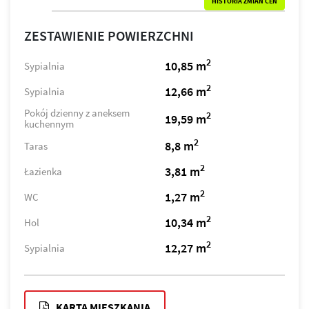
HISTORIA ZMIAN CEN
ZESTAWIENIE POWIERZCHNI
2
10,85 m
Sypialnia
2
12,66 m
Sypialnia
Pokój dzienny z aneksem
2
19,59 m
kuchennym
2
8,8 m
Taras
2
3,81 m
Łazienka
2
1,27 m
WC
2
10,34 m
Hol
2
12,27 m
Sypialnia
KARTA MIESZKANIA