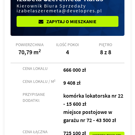
Kierownik Biura Sprzedaży
izabelaszeremeta@developres.pl
ZAPYTAJ O MIESZKANIE
POWIERZCHNIA
ILOŚĆ POKOI
PIĘTRO
2
70,79 m
4
8 z 8
CENA LOKALU
666 000 zł
2
CENA LOKALU / M
9 408 zł
PRZYPISANE
komórka lokatorska nr 22
DODATKI:
- 15 600 zł
miejsce postojowe w
garażu nr 72 - 43 500 zł
CENA ŁĄCZNA
725 100 zł