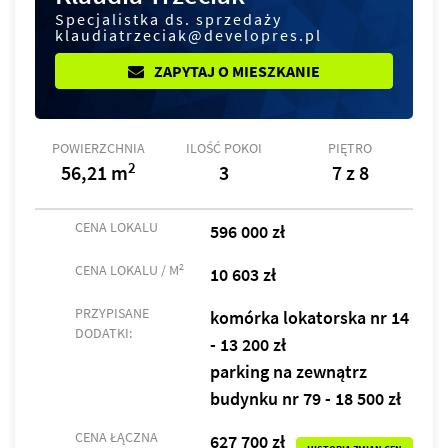
Specjalistka ds. sprzedaży
klaudiatrzeciak@developres.pl
ZAPYTAJ O MIESZKANIE
POWIERZCHNIA
ILOŚĆ POKOI
PIĘTRO
2
56,21 m
3
7 z 8
CENA LOKALU
596 000 zł
2
CENA LOKALU / M
10 603 zł
PRZYPISANE
komórka lokatorska nr 14
DODATKI:
- 13 200 zł
parking na zewnątrz
budynku nr 79 - 18 500 zł
CENA ŁĄCZNA
627 700 zł