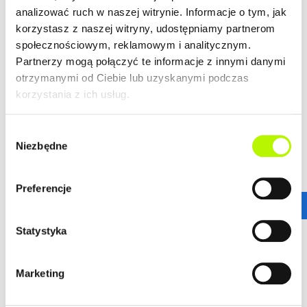
analizować ruch w naszej witrynie. Informacje o tym, jak
LOKALIZACJA
korzystasz z naszej witryny, udostępniamy partnerom
społecznościowym, reklamowym i analitycznym.
Partnerzy mogą połączyć te informacje z innymi danymi
Bella Dolina to nasze drugie, realizowane kompleksowo,
otrzymanymi od Ciebie lub uzyskanymi podczas
a zarazem całkowicie od podstaw osiedle w Rzeszowie.
korzystania z ich usług.
Wyznacza ono nowe standardy w kreowaniu przestrzeni
miejskich osiedli, tak aby młodym, nowoczesnym
Rzeszowianom żyło się komfortowo. Lokalizacja ta
Wybór
gwarantuje wprost niesamowitą dostępność
Niezbędne
zgody
komunikacyjną.
więcej
Stąd wszędzie jest blisko!
ZALETY LOKALIZACJI
Preferencje
DOWIEDZ SIĘ WIĘCEJ O LOKALIZACJI
Statystyka
nowoczesne osiedle
urokliwe budynki
dogodne połączenie komunikacyjne
Marketing