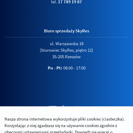
tel.
17 789 19 87
Biuro sprzedaży SkyRes
ul. Warszawska 18
(biurowiec SkyRes, piętro 12)
35-205 Rzeszów
Pn - Pt:
08:00 - 17:00
Nasza strona internetowa wykorzystuje pliki cookies (ciasteczka).
Polityka prywatności
Korzystając z niej zgadzasz się na używanie cookies zgodnie z
Relacje inwestorskie
obecnymi ustawieniami przeglądarki. Dowiedz się więcej o