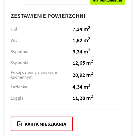
HISTORIA ZMIAN CEN
ZESTAWIENIE POWIERZCHNI
2
7,34 m
Hol
2
1,62 m
WC
2
9,34 m
Sypialnia
2
12,65 m
Sypialnia
Pokój dzienny z aneksem
2
20,92 m
kuchennym
2
4,34 m
Łazienka
2
11,28 m
Loggia
KARTA MIESZKANIA