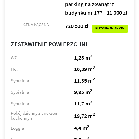
parking na zewnątrz
budynku nr 177 - 11 000 zł
CENA ŁĄCZNA
720 500 zł
HISTORIA ZMIAN CEN
ZESTAWIENIE POWIERZCHNI
2
1,28 m
WC
2
10,39 m
Hol
2
11,35 m
Sypialnia
2
9,95 m
Sypialnia
2
11,7 m
Sypialnia
Pokój dzienny z aneksem
2
19,72 m
kuchennym
2
4,4 m
Loggia
2