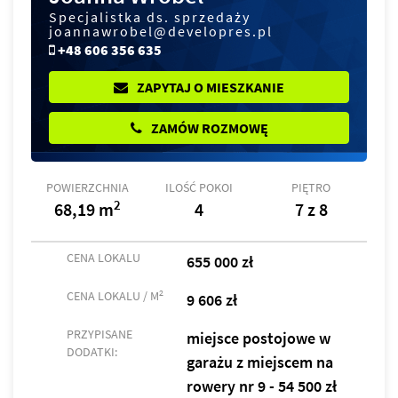
Specjalistka ds. sprzedaży
joannawrobel@developres.pl
+48 606 356 635
ZAPYTAJ O MIESZKANIE
ZAMÓW ROZMOWĘ
POWIERZCHNIA
ILOŚĆ POKOI
PIĘTRO
2
68,19 m
4
7 z 8
CENA LOKALU
655 000 zł
2
CENA LOKALU / M
9 606 zł
PRZYPISANE
miejsce postojowe w
DODATKI:
garażu z miejscem na
rowery nr 9 - 54 500 zł