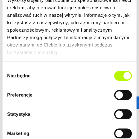
Wykorzystujemy pliki cookie do spersonalizowania treści
i reklam, aby oferować funkcje społecznościowe i
analizować ruch w naszej witrynie. Informacje o tym, jak
korzystasz z naszej witryny, udostępniamy partnerom
LOKALIZACJA
społecznościowym, reklamowym i analitycznym.
Partnerzy mogą połączyć te informacje z innymi danymi
otrzymanymi od Ciebie lub uzyskanymi podczas
Bella Dolina to nasze drugie, realizowane kompleksowo,
korzystania z ich usług.
a zarazem całkowicie od podstaw osiedle w Rzeszowie.
Wyznacza ono nowe standardy w kreowaniu przestrzeni
Wybór
miejskich osiedli, tak aby młodym, nowoczesnym
Niezbędne
Rzeszowianom żyło się komfortowo. Lokalizacja ta
zgody
gwarantuje wprost niesamowitą dostępność
komunikacyjną.
więcej
Preferencje
Stąd wszędzie jest blisko!
ZALETY LOKALIZACJI
DOWIEDZ SIĘ WIĘCEJ O LOKALIZACJI
Statystyka
nowoczesne osiedle
urokliwe budynki
Marketing
dogodne połączenie komunikacyjne