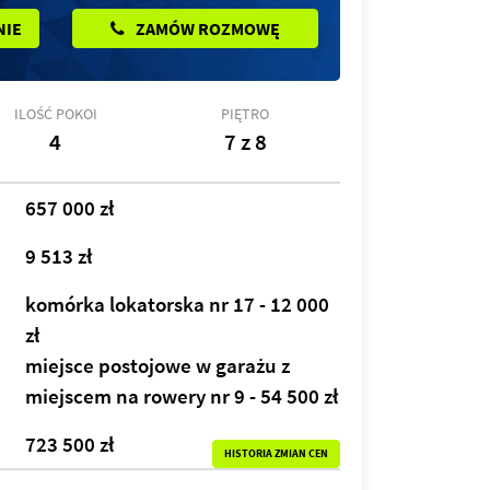
NIE
ZAMÓW ROZMOWĘ
ILOŚĆ POKOI
PIĘTRO
4
7 z 8
657 000 zł
9 513 zł
komórka lokatorska nr 17 - 12 000
zł
miejsce postojowe w garażu z
miejscem na rowery nr 9 - 54 500 zł
723 500 zł
HISTORIA ZMIAN CEN