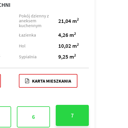
CHNI
Pokój dzienny z
2
21,04 m
aneksem
kuchennym
2
4,26 m
Łazienka
2
10,02 m
Hol
2
2
9,25 m
Sypialnia
KARTA MIESZKANIA
7
6