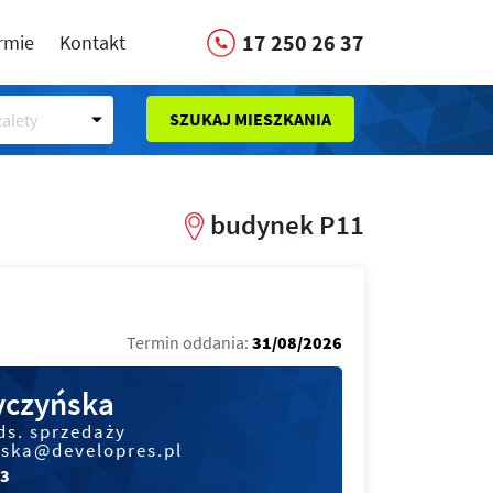
17 250 26 37
irmie
Kontakt
SZUKAJ MIESZKANIA
alety
budynek P11
Termin oddania:
31/08/2026
czyńska
ds. sprzedaży
ska@developres.pl
73