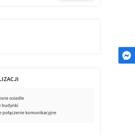
LIZACJI
sne osiedle
e budynki
 połączenie komunikacyjne