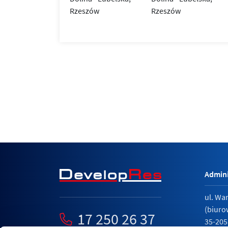
Admini
ul. Wa
(biuro
17 250 26 37
35-205