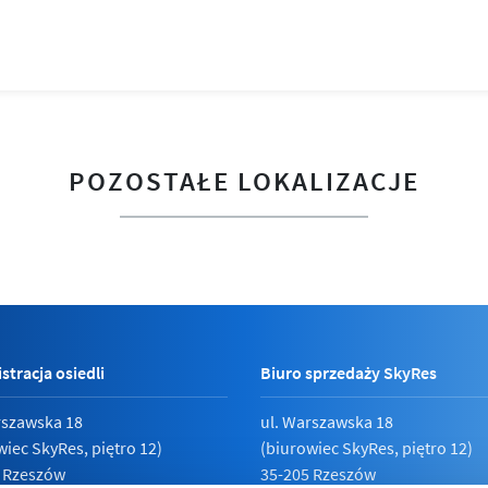
POZOSTAŁE LOKALIZACJE
stracja osiedli
Biuro sprzedaży SkyRes
rszawska 18
ul. Warszawska 18
wiec SkyRes, piętro 12)
(biurowiec SkyRes, piętro 12)
 Rzeszów
35-205 Rzeszów