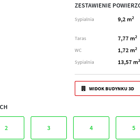
ZESTAWIENIE POWIERZ
2
9,2 m
Sypialnia
2
7,77 m
Taras
2
1,72 m
WC
13,57 m
Sypialnia
WIDOK BUDYNKU 3D
ACH
2
3
4
5