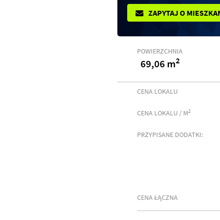
ZAPYTAJ O MIESZKA
POWIERZCHNIA
2
69,06 m
CENA LOKALU
2
CENA LOKALU / M
PRZYPISANE DODATKI:
CENA ŁĄCZNA