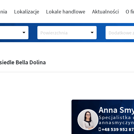
nia
Lokalizacje
Lokale handlowe
Aktualności
O f
Powierzchnia
Dodatkowe z
siedle Bella Dolina
Anna Smy
Specjalistka 
annasmyczyn
+48 539 952 8