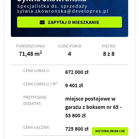
Specjalistka ds. sprzedaży
sylwia.skowronska@developres.pl
ZAPYTAJ O MIESZKANIE
POWIERZCHNIA
ILOŚĆ POKOI
PIĘTRO
2
71,48 m
4
8 z 8
CENA LOKALU
672 000 zł
2
CENA LOKALU / M
9 401 zł
PRZYPISANE
miejsce postojowe w
DODATKI:
garażu z boksem nr 65 -
53 800 zł
CENA ŁĄCZNA
725 800 zł
HISTORIA ZMIAN CEN