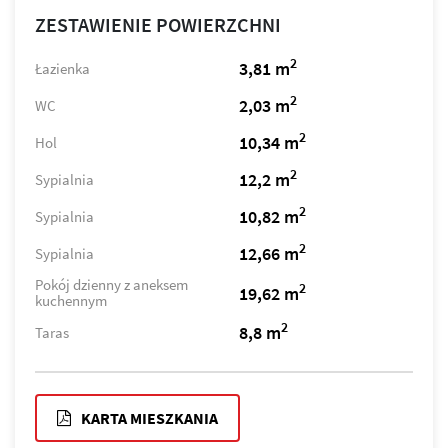
ZESTAWIENIE POWIERZCHNI
2
3,81 m
Łazienka
2
2,03 m
WC
2
10,34 m
Hol
2
12,2 m
Sypialnia
2
10,82 m
Sypialnia
2
12,66 m
Sypialnia
Pokój dzienny z aneksem
2
19,62 m
kuchennym
2
8,8 m
Taras
KARTA MIESZKANIA