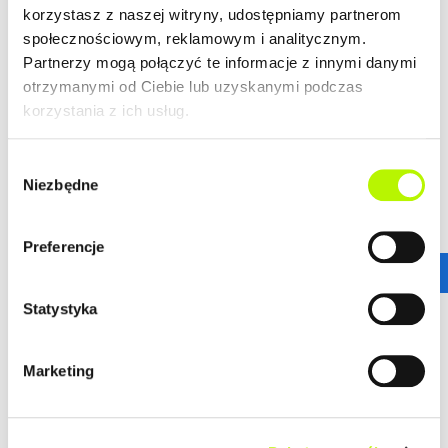
korzystasz z naszej witryny, udostępniamy partnerom
społecznościowym, reklamowym i analitycznym.
Bella Dolina to nasze drugie, realizowane kompleksowo,
Partnerzy mogą połączyć te informacje z innymi danymi
a zarazem całkowicie od podstaw osiedle w Rzeszowie.
Wyznacza ono nowe standardy w kreowaniu przestrzeni
otrzymanymi od Ciebie lub uzyskanymi podczas
miejskich osiedli, tak aby młodym, nowoczesnym
korzystania z ich usług.
Rzeszowianom żyło się komfortowo. Lokalizacja ta
gwarantuje wprost niesamowitą dostępność
Wybór
komunikacyjną.
więcej
Niezbędne
zgody
Stąd wszędzie jest blisko!
ZALETY LOKALIZACJI
Preferencje
DOWIEDZ SIĘ WIĘCEJ O LOKALIZACJI
nowoczesne osiedle
urokliwe budynki
Statystyka
dogodne połączenie komunikacyjne
Marketing
GALERIA