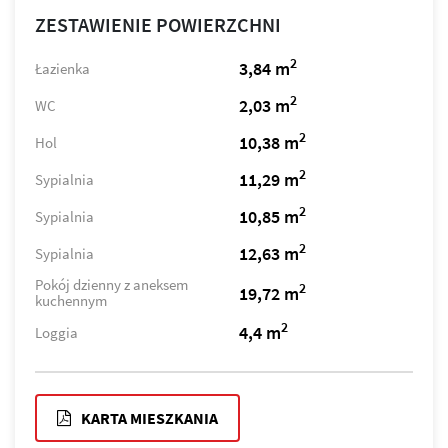
ZESTAWIENIE POWIERZCHNI
2
3,84 m
Łazienka
2
2,03 m
WC
2
10,38 m
Hol
2
11,29 m
Sypialnia
2
10,85 m
Sypialnia
2
12,63 m
Sypialnia
Pokój dzienny z aneksem
2
19,72 m
kuchennym
2
4,4 m
Loggia
KARTA MIESZKANIA