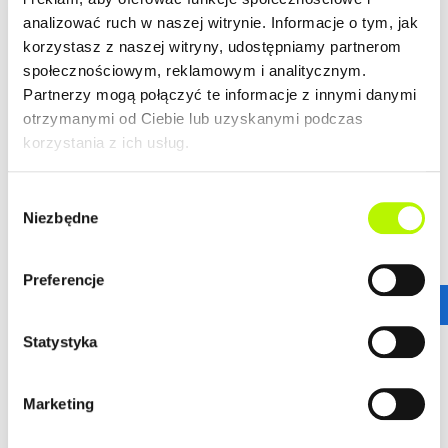
analizować ruch w naszej witrynie. Informacje o tym, jak
LOKALIZACJA
korzystasz z naszej witryny, udostępniamy partnerom
społecznościowym, reklamowym i analitycznym.
Partnerzy mogą połączyć te informacje z innymi danymi
Bella Dolina to nasze drugie, realizowane kompleksowo,
otrzymanymi od Ciebie lub uzyskanymi podczas
a zarazem całkowicie od podstaw osiedle w Rzeszowie.
korzystania z ich usług.
Wyznacza ono nowe standardy w kreowaniu przestrzeni
miejskich osiedli, tak aby młodym, nowoczesnym
Rzeszowianom żyło się komfortowo. Lokalizacja ta
Wybór
gwarantuje wprost niesamowitą dostępność
Niezbędne
zgody
komunikacyjną.
więcej
Stąd wszędzie jest blisko!
Preferencje
ZALETY LOKALIZACJI
DOWIEDZ SIĘ WIĘCEJ O LOKALIZACJI
Statystyka
nowoczesne osiedle
urokliwe budynki
dogodne połączenie komunikacyjne
Marketing