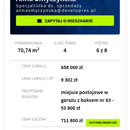
Specjalistka ds. sprzedaży
annasmyczynska@developres.pl
ZAPYTAJ O MIESZKANIE
POWIERZCHNIA
ILOŚĆ POKOI
PIĘTRO
2
70,74 m
4
6 z 8
CENA LOKALU
658 000 zł
2
CENA LOKALU / M
9 302 zł
PRZYPISANE
miejsce postojowe w
DODATKI:
garażu z boksem nr 63 -
53 800 zł
CENA ŁĄCZNA
711 800 zł
HISTORIA ZMIAN CEN