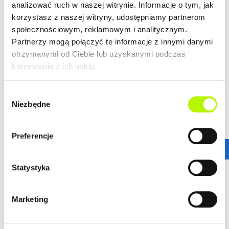
analizować ruch w naszej witrynie. Informacje o tym, jak
LOKALIZACJA
korzystasz z naszej witryny, udostępniamy partnerom
społecznościowym, reklamowym i analitycznym.
Bella Dolina to nasze drugie, realizowane kompleksowo,
Partnerzy mogą połączyć te informacje z innymi danymi
a zarazem całkowicie od podstaw osiedle w Rzeszowie.
otrzymanymi od Ciebie lub uzyskanymi podczas
Wyznacza ono nowe standardy w kreowaniu przestrzeni
korzystania z ich usług.
miejskich osiedli, tak aby młodym, nowoczesnym
Rzeszowianom żyło się komfortowo. Lokalizacja ta
Wybór
gwarantuje wprost niesamowitą dostępność
Niezbędne
zgody
komunikacyjną.
więcej
Stąd wszędzie jest blisko!
ZALETY LOKALIZACJI
Preferencje
DOWIEDZ SIĘ WIĘCEJ O LOKALIZACJI
nowoczesne osiedle
Statystyka
urokliwe budynki
dogodne połączenie komunikacyjne
Marketing