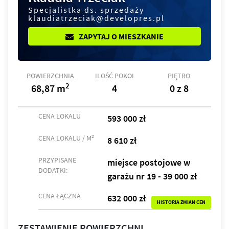
Specjalistka ds. sprzedaży
klaudiatrzeciak@developres.pl
ZAPYTAJ O MIESZKANIE
POWIERZCHNIA
ILOŚĆ POKOI
PIĘTRO
2
68,87 m
4
0 z 8
CENA LOKALU
593 000 zł
2
CENA LOKALU / M
8 610 zł
PRZYPISANE
miejsce postojowe w
DODATKI:
garażu nr 19 - 39 000 zł
CENA ŁĄCZNA
632 000 zł
HISTORIA ZMIAN CEN
ZESTAWIENIE POWIERZCHNI