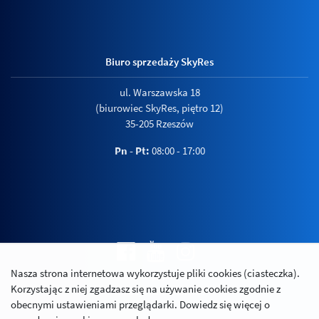
Biuro sprzedaży SkyRes
ul. Warszawska 18
(biurowiec SkyRes, piętro 12)
35-205 Rzeszów
Pn - Pt:
08:00 - 17:00
Nasza strona internetowa wykorzystuje pliki cookies (ciasteczka).
Polityka prywatności
Korzystając z niej zgadzasz się na używanie cookies zgodnie z
Relacje inwestorskie
obecnymi ustawieniami przeglądarki. Dowiedz się więcej o