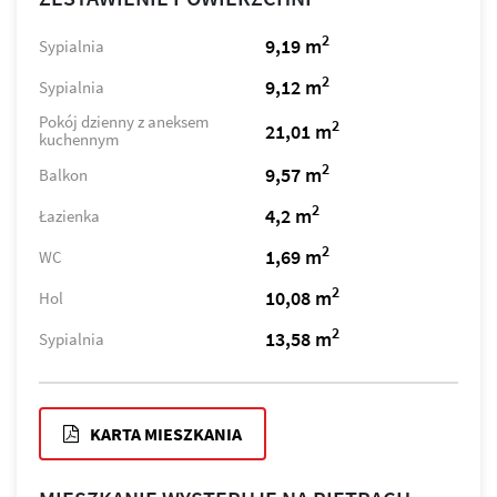
2
9,19 m
Sypialnia
2
9,12 m
Sypialnia
Pokój dzienny z aneksem
2
21,01 m
kuchennym
2
9,57 m
Balkon
2
4,2 m
Łazienka
2
1,69 m
WC
2
10,08 m
Hol
2
13,58 m
Sypialnia
KARTA MIESZKANIA