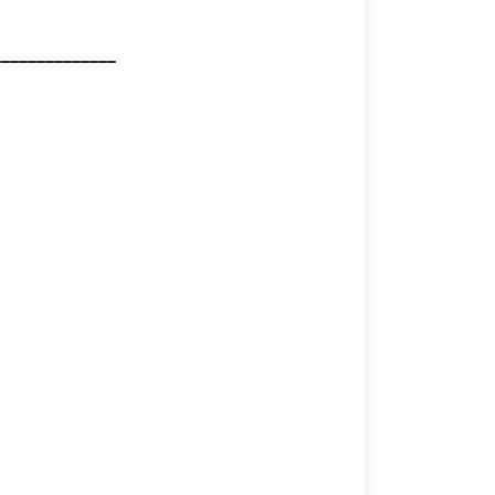
______________