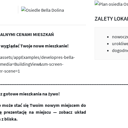
ZALETY LOKA
UALNYMI CENAMI MIESZKAŃ
nowocze
urokliw
e wyglądać Twoje nowe mieszkanie!
dogodne
d/assets/appExamples/developres-bella-
-media=BuildingView&sm-screen-
er-scene=1
________
_______________________________________________
_
cz gotowe mieszkania na żywo!
óre może stać się Twoim nowym miejscem do
ę prezentację na miejscu — zobacz układ
 z bliska.