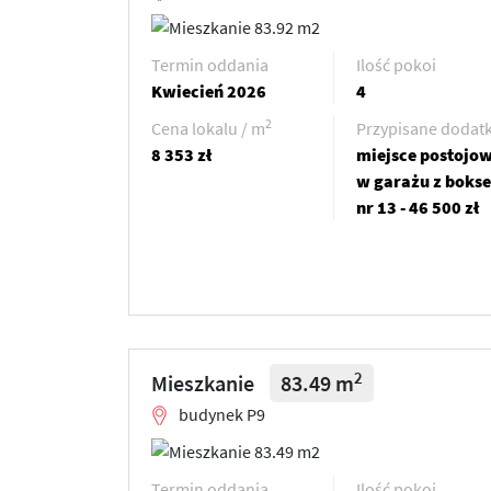
Termin oddania
Ilość pokoi
Kwiecień 2026
4
2
Cena lokalu / m
Przypisane dodatk
8 353 zł
miejsce postojo
w garażu z boks
nr 13 - 46 500 zł
2
Mieszkanie
83.49 m
budynek P9
Termin oddania
Ilość pokoi