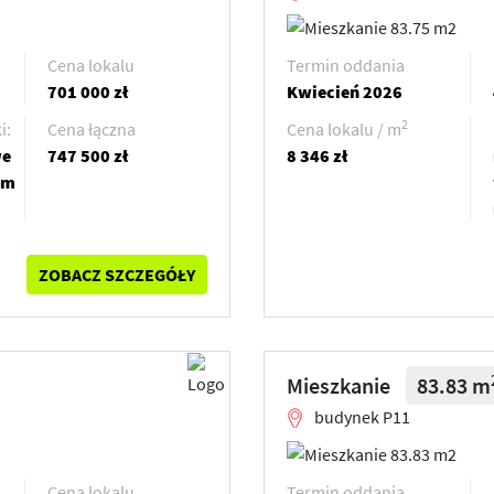
Cena lokalu
Termin oddania
701 000 zł
Kwiecień 2026
2
i:
Cena łączna
Cena lokalu / m
we
747 500 zł
8 346 zł
em
ZOBACZ SZCZEGÓŁY
Mieszkanie
83.83 m
budynek P11
Cena lokalu
Termin oddania