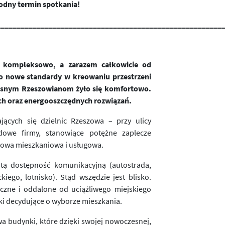
odny termin spotkania!
________________________________________________________
ne kompleksowo, a zarazem całkowicie od
o nowe standardy w kreowaniu przestrzeni
zesnym Rzeszowianom żyło się komfortowo.
ch oraz energooszczędnych rozwiązań.
ających się dzielnic Rzeszowa – przy ulicy
odowe firmy, stanowiące potężne zaplecze
dowa mieszkaniowa i usługowa.
itą dostępność komunikacyjną (autostrada,
ego, lotnisko). Stąd wszędzie jest blisko.
eczne i oddalone od uciążliwego miejskiego
iki decydujące o wyborze mieszkania.
a budynki, które dzięki swojej nowoczesnej,