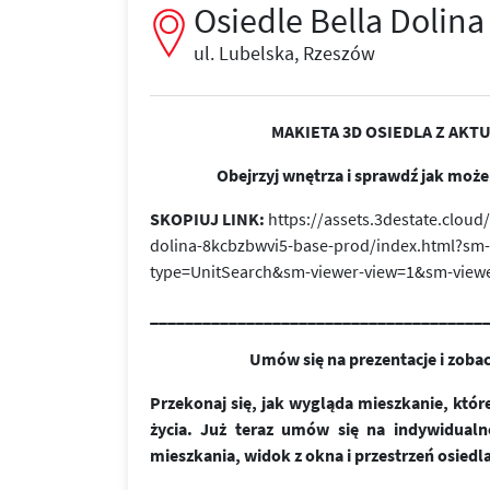
Osiedle Bella Dolina
ul. Lubelska, Rzeszów
MAKIETA 3D OSIEDLA Z AKT
Obejrzyj wnętrza i sprawdź jak moż
SKOPIUJ LINK:
https://assets.3destate.clou
dolina-8kcbzbwvi5-base-prod/index.html?sm
type=UnitSearch&sm-viewer-view=1&sm-view
______________________________________
Umów się na prezentacje i zoba
Przekonaj się, jak wygląda mieszkanie, kt
życia. Już teraz umów się na indywidualn
mieszkania, widok z okna i przestrzeń osiedla