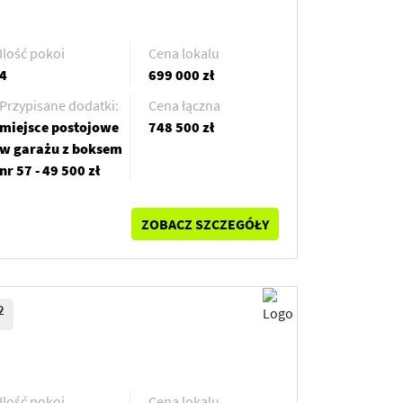
Ilość pokoi
Cena lokalu
4
699 000 zł
Przypisane dodatki:
Cena łączna
miejsce postojowe
748 500 zł
w garażu z boksem
nr 57 - 49 500 zł
ZOBACZ SZCZEGÓŁY
2
Ilość pokoi
Cena lokalu