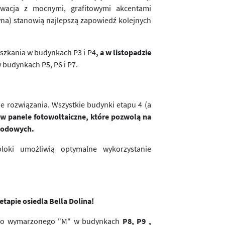
lewacja z mocnymi, grafitowymi akcentami
wna) stanowią najlepszą zapowiedź kolejnych
eszkania w budynkach P3 i P4
,
a w listopadzie
 budynkach P5, P6 i P7.
e rozwiązania. Wszystkie budynki etapu 4 (a
 panele fotowoltaiczne, które pozwolą na
chodowych.
loki umożliwią optymalne wykorzystanie
tapie osiedla Bella Dolina!
jego wymarzonego "M" w budynkach
P8, P9 ,