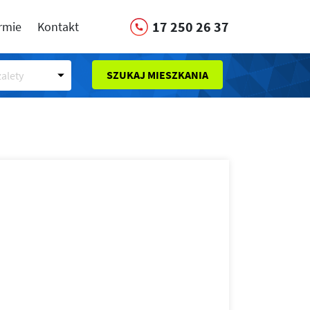
17 250 26 37
irmie
Kontakt
SZUKAJ MIESZKANIA
alety