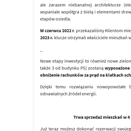
ale zarazem niebanalnej architekturze (e
wspaniale współgra z bielą i elementami dre
etapów osiedla.
W czerwcu 2022 r
. przekazaliśmy Klientom mi
2023 r.
klucze otrzymali właściciele mieszkań w
_
Nowe etapy inwestycji to również nowe zielon
także 3 od budynku P5) zostaną
wyposażone w
obniżenie rachunków za prąd na klatkach s
Dzięki temu rozwiązaniu nowopowstałe b
odnawialnych źródeł energii.
Trwa sprzedaż mieszkań w 4 e
Już teraz możesz dokonać rezerwacji swo