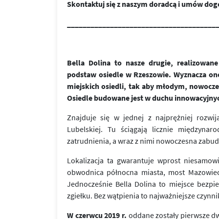
Skontaktuj się z naszym doradcą i umów dog
______________________________________
Bella Dolina to nasze drugie, realizowa
podstaw osiedle w Rzeszowie. Wyznacza on
miejskich osiedli, tak aby młodym, nowoc
Osiedle budowane jest w duchu innowacyjny
Znajduje się w jednej z najprężniej rozwij
Lubelskiej. Tu ściągają licznie międzynar
zatrudnienia, a wraz z nimi nowoczesna zabu
Lokalizacja ta gwarantuje wprost niesamow
obwodnica północna miasta, most Mazowiecki
Jednocześnie Bella Dolina to miejsce bezpi
zgiełku. Bez wątpienia to najważniejsze czynn
W czerwcu 2019 r.
oddane zostały pierwsze dw