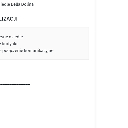
LIZACJI
sne osiedle
e budynki
 połączenie komunikacyjne
______________