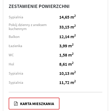
ZESTAWIENIE POWIERZCHNI
2
14,65 m
Sypialnia
Pokój dzienny z aneksem
2
33,15 m
kuchennym
2
12,14 m
Balkon
2
3,99 m
Łazienka
2
1,58 m
WC
2
8,61 m
Hol
2
10,13 m
Sypialnia
2
11,72 m
Sypialnia
KARTA MIESZKANIA