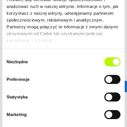
analizować ruch w naszej witrynie. Informacje o tym, jak
LOKALIZACJA
korzystasz z naszej witryny, udostępniamy partnerom
społecznościowym, reklamowym i analitycznym.
Partnerzy mogą połączyć te informacje z innymi danymi
Bella Dolina to nasze drugie, realizowane kompleksowo,
otrzymanymi od Ciebie lub uzyskanymi podczas
a zarazem całkowicie od podstaw osiedle w Rzeszowie.
korzystania z ich usług.
Wyznacza ono nowe standardy w kreowaniu przestrzeni
miejskich osiedli, tak aby młodym, nowoczesnym
Rzeszowianom żyło się komfortowo. Lokalizacja ta
Wybór
gwarantuje wprost niesamowitą dostępność
Niezbędne
zgody
komunikacyjną.
więcej
Stąd wszędzie jest blisko!
Preferencje
ZALETY LOKALIZACJI
DOWIEDZ SIĘ WIĘCEJ O LOKALIZACJI
Statystyka
nowoczesne osiedle
urokliwe budynki
dogodne połączenie komunikacyjne
Marketing