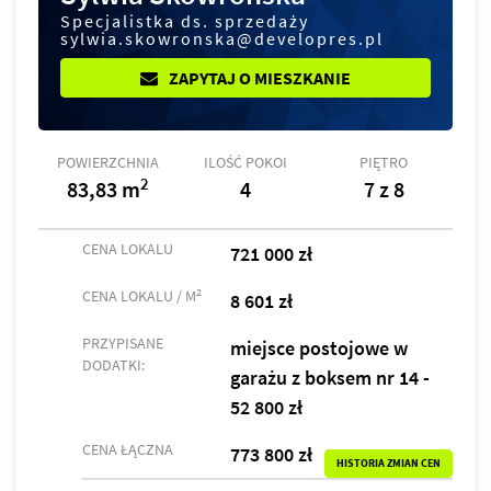
Specjalistka ds. sprzedaży
sylwia.skowronska@developres.pl
ZAPYTAJ O MIESZKANIE
POWIERZCHNIA
ILOŚĆ POKOI
PIĘTRO
2
83,83 m
4
7 z 8
CENA LOKALU
721 000 zł
2
CENA LOKALU / M
8 601 zł
PRZYPISANE
miejsce postojowe w
DODATKI:
garażu z boksem nr 14 -
52 800 zł
CENA ŁĄCZNA
773 800 zł
HISTORIA ZMIAN CEN