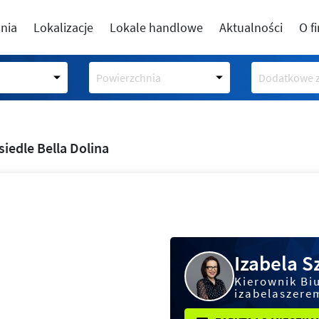
nia
Lokalizacje
Lokale handlowe
Aktualności
O f
Powierzchnia
Dodatkowe z
siedle Bella Dolina
Izabela 
Kierownik Bi
izabelaszere