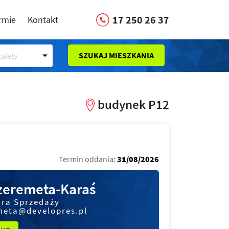
17 250 26 37
irmie
Kontakt
SZUKAJ MIESZKANIA
alety
budynek P12
Termin oddania:
31/08/2026
Szeremeta-Karaś
ura Sprzedaży
meta@developres.pl