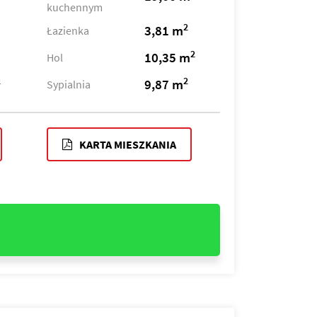
kuchennym
2
3,81 m
Łazienka
2
10,35 m
Hol
2
2
9,87 m
Sypialnia
KARTA MIESZKANIA