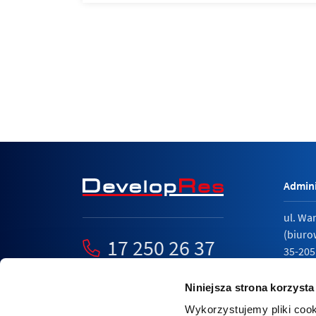
Admini
ul. Wa
(biuro
17 250 26 37
35-205
mieszkania@developres.pl
tel.
17 
Niniejsza strona korzysta
Wykorzystujemy pliki cook