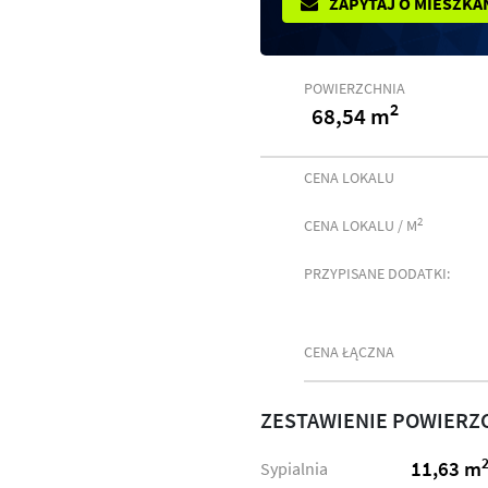
ZAPYTAJ O MIESZKA
POWIERZCHNIA
2
68,54 m
CENA LOKALU
2
CENA LOKALU / M
PRZYPISANE DODATKI:
CENA ŁĄCZNA
ZESTAWIENIE POWIERZ
11,63 m
Sypialnia