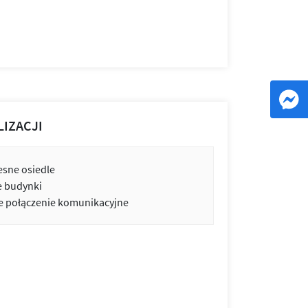
LIZACJI
sne osiedle
e budynki
 połączenie komunikacyjne