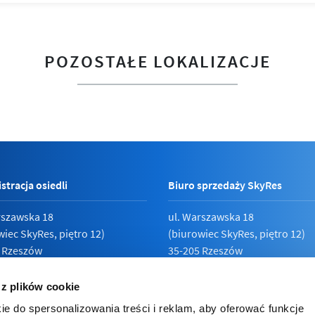
POZOSTAŁE LOKALIZACJE
stracja osiedli
Biuro sprzedaży SkyRes
rszawska 18
ul. Warszawska 18
wiec SkyRes, piętro 12)
(biurowiec SkyRes, piętro 12)
 Rzeszów
35-205 Rzeszów
789 19 87
Pn - Pt:
08:00 - 17:00
 z plików cookie
ie do spersonalizowania treści i reklam, aby oferować funkcje