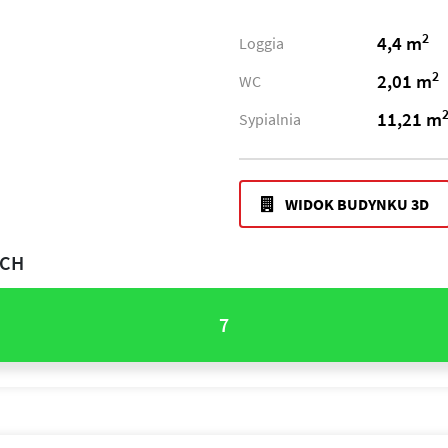
2
4,4 m
Loggia
2
2,01 m
WC
11,21 m
Sypialnia
WIDOK BUDYNKU 3D
ACH
7