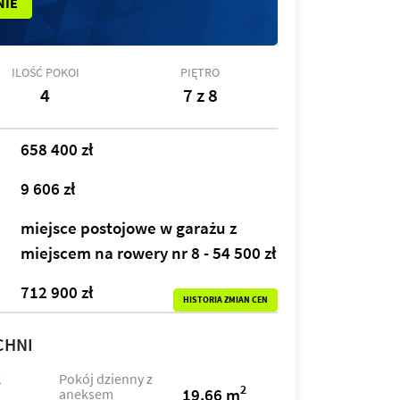
NIE
ILOŚĆ POKOI
PIĘTRO
4
7 z 8
658 400 zł
9 606 zł
miejsce postojowe w garażu z
miejscem na rowery nr 8 - 54 500 zł
712 900 zł
HISTORIA ZMIAN CEN
CHNI
Pokój dzienny z
2
2
19,66 m
aneksem