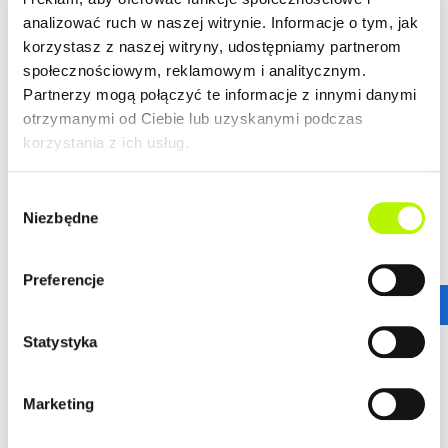
analizować ruch w naszej witrynie. Informacje o tym, jak
LOKALIZACJA
korzystasz z naszej witryny, udostępniamy partnerom
społecznościowym, reklamowym i analitycznym.
Partnerzy mogą połączyć te informacje z innymi danymi
Bella Dolina to nasze drugie, realizowane kompleksowo,
otrzymanymi od Ciebie lub uzyskanymi podczas
a zarazem całkowicie od podstaw osiedle w Rzeszowie.
korzystania z ich usług.
Wyznacza ono nowe standardy w kreowaniu przestrzeni
miejskich osiedli, tak aby młodym, nowoczesnym
Rzeszowianom żyło się komfortowo. Lokalizacja ta
Wybór
gwarantuje wprost niesamowitą dostępność
Niezbędne
zgody
komunikacyjną.
więcej
Stąd wszędzie jest blisko!
Preferencje
ZALETY LOKALIZACJI
DOWIEDZ SIĘ WIĘCEJ O LOKALIZACJI
Statystyka
nowoczesne osiedle
urokliwe budynki
dogodne połączenie komunikacyjne
Marketing