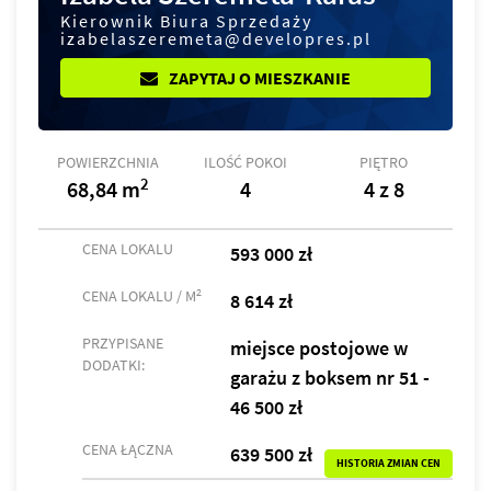
Kierownik Biura Sprzedaży
izabelaszeremeta@developres.pl
ZAPYTAJ O MIESZKANIE
POWIERZCHNIA
ILOŚĆ POKOI
PIĘTRO
2
68,84 m
4
4 z 8
CENA LOKALU
593 000 zł
2
CENA LOKALU / M
8 614 zł
PRZYPISANE
miejsce postojowe w
DODATKI:
garażu z boksem nr 51 -
46 500 zł
CENA ŁĄCZNA
639 500 zł
HISTORIA ZMIAN CEN