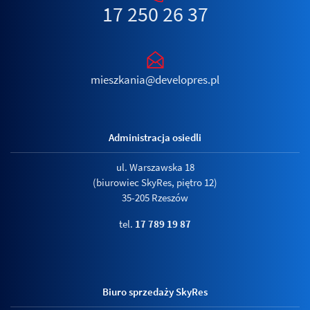
17 250 26 37
mieszkania@developres.pl
Administracja osiedli
ul. Warszawska 18
(biurowiec SkyRes, piętro 12)
35-205 Rzeszów
tel.
17 789 19 87
Biuro sprzedaży SkyRes