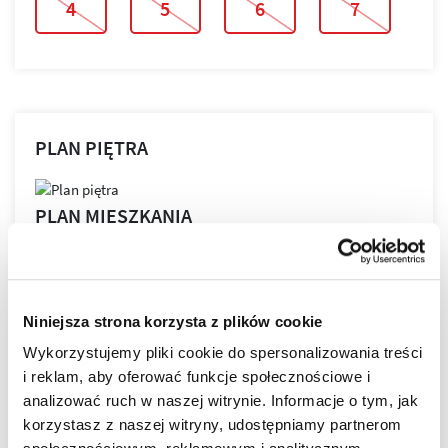
4
5
6
7
PLAN PIĘTRA
PLAN MIESZKANIA
Niniejsza strona korzysta z plików cookie
LOKALIZACJA
Wykorzystujemy pliki cookie do spersonalizowania treści
i reklam, aby oferować funkcje społecznościowe i
analizować ruch w naszej witrynie. Informacje o tym, jak
Bella Dolina to nasze drugie, realizowane kompleksowo,
korzystasz z naszej witryny, udostępniamy partnerom
a zarazem całkowicie od podstaw osiedle w Rzeszowie.