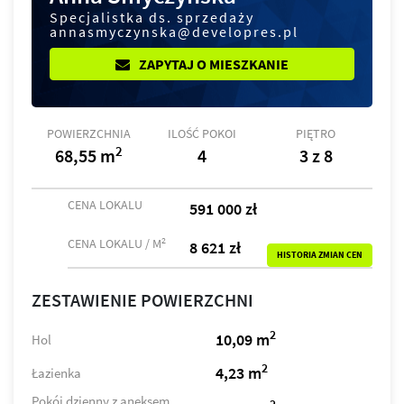
Specjalistka ds. sprzedaży
annasmyczynska@developres.pl
ZAPYTAJ O MIESZKANIE
POWIERZCHNIA
ILOŚĆ POKOI
PIĘTRO
2
68,55 m
4
3 z 8
CENA LOKALU
591 000 zł
2
CENA LOKALU / M
8 621 zł
HISTORIA ZMIAN CEN
ZESTAWIENIE POWIERZCHNI
2
10,09 m
Hol
2
4,23 m
Łazienka
Pokój dzienny z aneksem