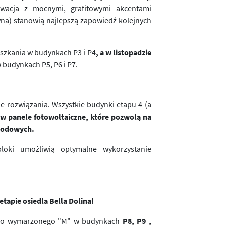
lewacja z mocnymi, grafitowymi akcentami
wna) stanowią najlepszą zapowiedź kolejnych
eszkania w budynkach P3 i P4
,
a w listopadzie
 budynkach P5, P6 i P7.
e rozwiązania. Wszystkie budynki etapu 4 (a
 panele fotowoltaiczne, które pozwolą na
chodowych.
loki umożliwią optymalne wykorzystanie
tapie osiedla Bella Dolina!
jego wymarzonego "M" w budynkach
P8, P9 ,