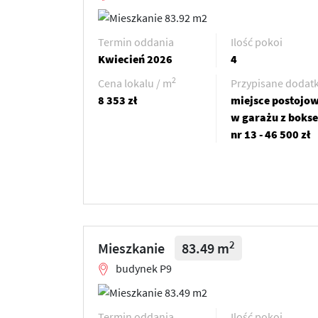
Termin oddania
Ilość pokoi
Kwiecień 2026
4
2
Cena lokalu / m
Przypisane dodatk
8 353 zł
miejsce postojo
w garażu z boks
nr 13 - 46 500 zł
2
Mieszkanie
83.49 m
budynek P9
Termin oddania
Ilość pokoi