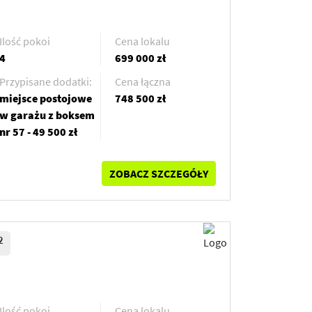
Ilość pokoi
Cena lokalu
4
699 000 zł
Przypisane dodatki:
Cena łączna
miejsce postojowe
748 500 zł
w garażu z boksem
nr 57 - 49 500 zł
ZOBACZ SZCZEGÓŁY
2
Ilość pokoi
Cena lokalu