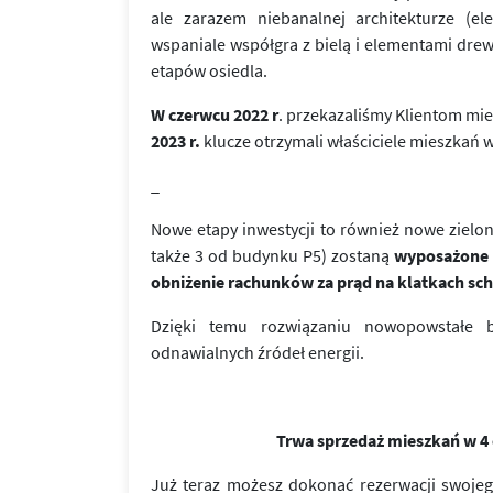
ale zarazem niebanalnej architekturze (e
wspaniale współgra z bielą i elementami dre
etapów osiedla.
W czerwcu 2022 r
. przekazaliśmy Klientom mi
2023 r.
klucze otrzymali właściciele mieszkań w
_
Nowe etapy inwestycji to również nowe zielon
także 3 od budynku P5) zostaną
wyposażone w
obniżenie rachunków za prąd na klatkach s
Dzięki temu rozwiązaniu nowopowstałe b
odnawialnych źródeł energii.
Trwa sprzedaż mieszkań w 4 e
Już teraz możesz dokonać rezerwacji swo