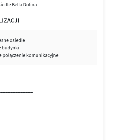
LIZACJI
sne osiedle
e budynki
 połączenie komunikacyjne
______________