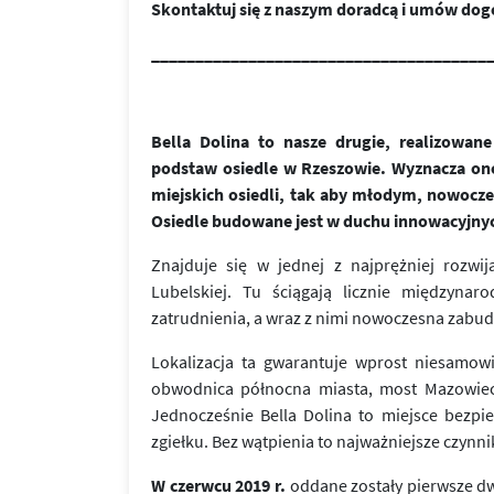
Skontaktuj się z naszym doradcą i umów dog
______________________________________
Bella Dolina to nasze drugie, realizowa
podstaw osiedle w Rzeszowie. Wyznacza on
miejskich osiedli, tak aby młodym, nowoc
Osiedle budowane jest w duchu innowacyjny
Znajduje się w jednej z najprężniej rozwij
Lubelskiej. Tu ściągają licznie międzynar
zatrudnienia, a wraz z nimi nowoczesna zabu
Lokalizacja ta gwarantuje wprost niesamow
obwodnica północna miasta, most Mazowiecki
Jednocześnie Bella Dolina to miejsce bezpi
zgiełku. Bez wątpienia to najważniejsze czynn
W czerwcu 2019 r.
oddane zostały pierwsze dw