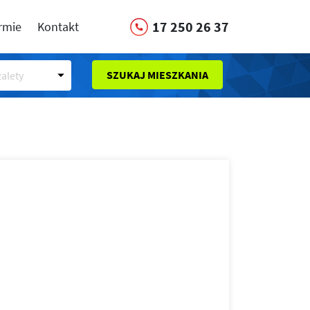
17 250 26 37
irmie
Kontakt
SZUKAJ MIESZKANIA
alety