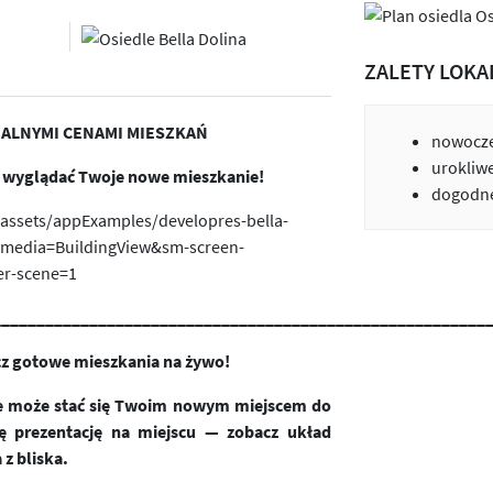
ZALETY LOKA
UALNYMI CENAMI MIESZKAŃ
nowocze
urokliw
e wyglądać Twoje nowe mieszkanie!
dogodne
d/assets/appExamples/developres-bella-
-media=BuildingView&sm-screen-
er-scene=1
________
_______________________________________________
_
cz gotowe mieszkania na żywo!
óre może stać się Twoim nowym miejscem do
ę prezentację na miejscu — zobacz układ
 z bliska.