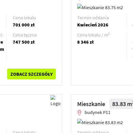
Cena lokalu
Termin oddania
701 000 zł
Kwiecień 2026
2
i:
Cena łączna
Cena lokalu / m
we
747 500 zł
8 346 zł
em
ZOBACZ SZCZEGÓŁY
Mieszkanie
83.83 m
budynek P11
Cena lokalu
Termin oddania