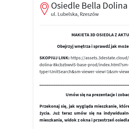
Osiedle Bella Dolina
ul. Lubelska, Rzeszów
MAKIETA 3D OSIEDLA Z AKT
Obejrzyj wnętrza i sprawdź jak moż
SKOPIUJ LINK:
https://assets.3destate.clou
dolina-8kcbzbwvi5-base-prod/index.html?sm
type=UnitSearch&sm-viewer-view=1&sm-view
______________________________________
Umów się na prezentacje i zoba
Przekonaj się, jak wygląda mieszkanie, kt
życia. Już teraz umów się na indywidualn
mieszkania, widok z okna i przestrzeń osiedla