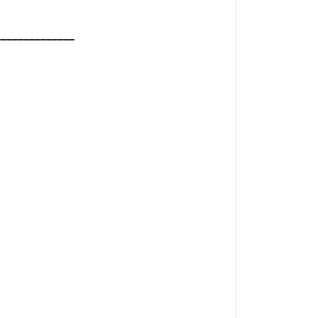
______________