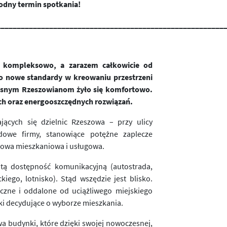
odny termin spotkania!
________________________________________________________
ne kompleksowo, a zarazem całkowicie od
o nowe standardy w kreowaniu przestrzeni
zesnym Rzeszowianom żyło się komfortowo.
ch oraz energooszczędnych rozwiązań.
ających się dzielnic Rzeszowa – przy ulicy
odowe firmy, stanowiące potężne zaplecze
dowa mieszkaniowa i usługowa.
itą dostępność komunikacyjną (autostrada,
ego, lotnisko). Stąd wszędzie jest blisko.
eczne i oddalone od uciążliwego miejskiego
iki decydujące o wyborze mieszkania.
a budynki, które dzięki swojej nowoczesnej,