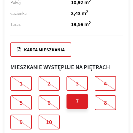
2
10,92 m
Pokój
2
3,43 m
Łazienka
2
19,56 m
Taras
KARTA MIESZKANIA
MIESZKANIE WYSTĘPUJE NA PIĘTRACH
1
2
3
4
7
5
6
8
9
10