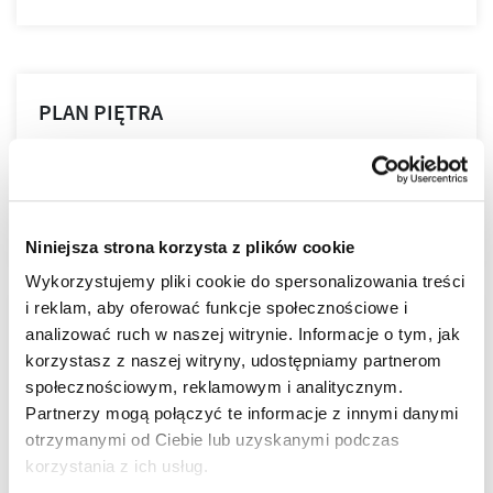
PLAN PIĘTRA
PLAN MIESZKANIA
Niniejsza strona korzysta z plików cookie
Wykorzystujemy pliki cookie do spersonalizowania treści
i reklam, aby oferować funkcje społecznościowe i
LOKALIZACJA
analizować ruch w naszej witrynie. Informacje o tym, jak
korzystasz z naszej witryny, udostępniamy partnerom
społecznościowym, reklamowym i analitycznym.
Tarasy nad Zalewem zostały stworzone jako cicha
Partnerzy mogą połączyć te informacje z innymi danymi
przystań w centralnej części Rzeszowa. To właśnie tutaj
otrzymanymi od Ciebie lub uzyskanymi podczas
urokliwa atmosfera ekskluzywnego osiedla spotyka się z
korzystania z ich usług.
energią i dynamiką tętniącego życiem miasta.