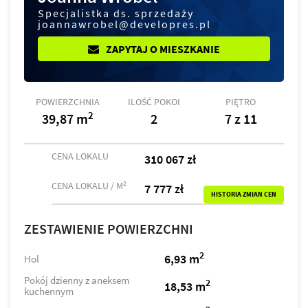
Specjalistka ds. sprzedaży
joannawrobel@developres.pl
ZAPYTAJ O MIESZKANIE
POWIERZCHNIA
ILOŚĆ POKOI
PIĘTRO
2
39,87 m
2
7 z 11
CENA LOKALU
310 067 zł
2
CENA LOKALU / M
7 777 zł
HISTORIA ZMIAN CEN
ZESTAWIENIE POWIERZCHNI
2
6,93 m
Hol
Pokój dzienny z aneksem
2
18,53 m
kuchennym