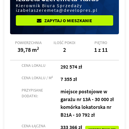
Kierownik Biura Sprzedaży
izabelaszeremeta@developres.pl
ZAPYTAJ O MIESZKANIE
POWIERZCHNIA
ILOŚĆ POKOI
PIĘTRO
2
39,78 m
2
1 z 11
CENA LOKALU
292 574 zł
2
CENA LOKALU / M
7 355 zł
PRZYPISANE
miejsce postojowe w
DODATKI:
garażu nr 13A - 30 000 zł
komórka lokatorska nr
B21A - 10 792 zł
CENA ŁĄCZNA
333 366 zł