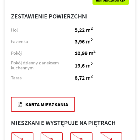
HISTORIA ZMIAN CEN
ZESTAWIENIE POWIERZCHNI
2
5,22 m
Hol
2
3,96 m
Łazienka
2
10,99 m
Pokój
Pokój dzienny z aneksem
2
19,6 m
kuchennym
2
8,72 m
Taras
KARTA MIESZKANIA
MIESZKANIE WYSTĘPUJE NA PIĘTRACH
1
2
3
4