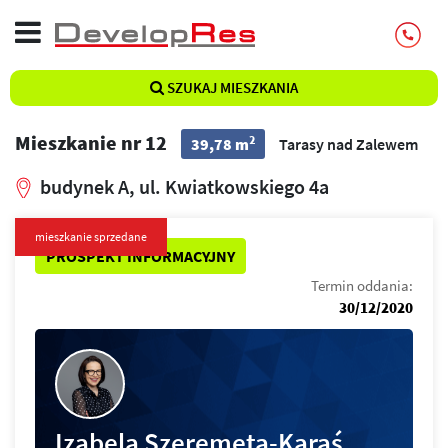
SZUKAJ MIESZKANIA
Mieszkanie nr 12
2
39,78 m
Tarasy nad Zalewem
budynek A, ul. Kwiatkowskiego 4a
mieszkanie sprzedane
PROSPEKT INFORMACYJNY
Termin oddania:
30/12/2020
Izabela Szeremeta-Karaś