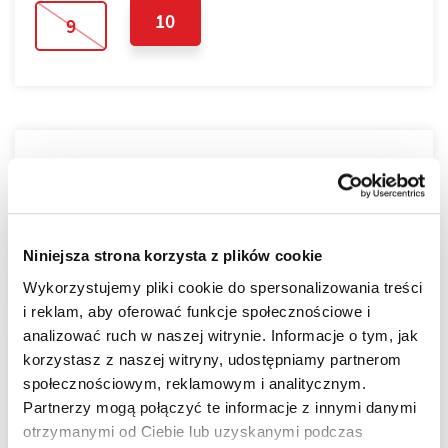
10
9
PLAN PIĘTRA
PLAN MIESZKANIA
Niniejsza strona korzysta z plików cookie
Wykorzystujemy pliki cookie do spersonalizowania treści
i reklam, aby oferować funkcje społecznościowe i
analizować ruch w naszej witrynie. Informacje o tym, jak
korzystasz z naszej witryny, udostępniamy partnerom
LOKALIZACJA
społecznościowym, reklamowym i analitycznym.
Partnerzy mogą połączyć te informacje z innymi danymi
otrzymanymi od Ciebie lub uzyskanymi podczas
Tarasy nad Zalewem zostały stworzone jako cicha