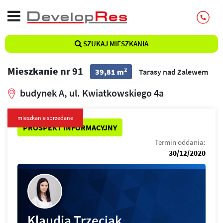
SZUKAJ MIESZKANIA
Mieszkanie nr 91
2
39,81 m
Tarasy nad Zalewem
budynek A, ul. Kwiatkowskiego 4a
mieszkanie sprzedane
PROSPEKT INFORMACYJNY
Termin oddania:
30/12/2020
Klaudia Trzeciak