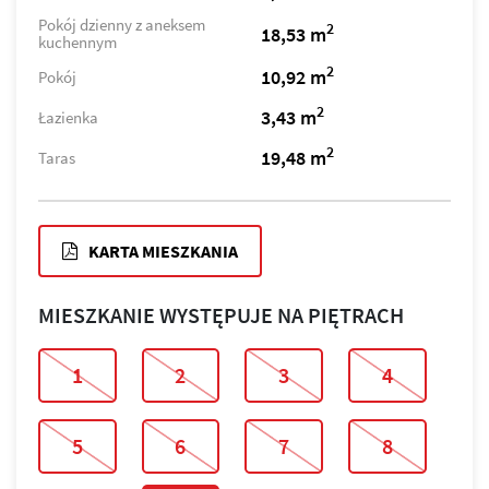
Pokój dzienny z aneksem
2
18,53 m
kuchennym
2
10,92 m
Pokój
2
3,43 m
Łazienka
2
19,48 m
Taras
KARTA MIESZKANIA
MIESZKANIE WYSTĘPUJE NA PIĘTRACH
1
2
3
4
5
6
7
8