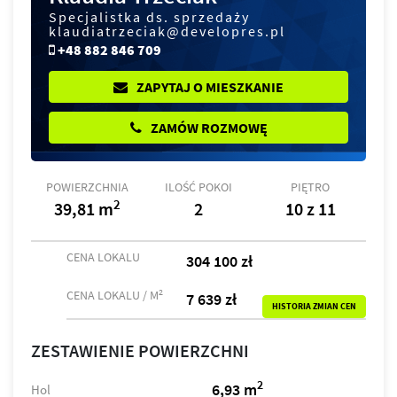
Specjalistka ds. sprzedaży
klaudiatrzeciak@developres.pl
+48 882 846 709
ZAPYTAJ O MIESZKANIE
ZAMÓW ROZMOWĘ
POWIERZCHNIA
ILOŚĆ POKOI
PIĘTRO
2
39,81 m
2
10 z 11
CENA LOKALU
304 100 zł
2
CENA LOKALU / M
7 639 zł
HISTORIA ZMIAN CEN
ZESTAWIENIE POWIERZCHNI
2
6,93 m
Hol