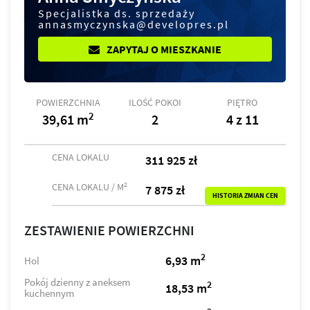
Specjalistka ds. sprzedaży
annasmyczynska@developres.pl
ZAPYTAJ O MIESZKANIE
POWIERZCHNIA
ILOŚĆ POKOI
PIĘTRO
2
39,61 m
2
4 z 11
CENA LOKALU
311 925 zł
2
CENA LOKALU / M
7 875 zł
HISTORIA ZMIAN CEN
ZESTAWIENIE POWIERZCHNI
2
6,93 m
Hol
Pokój dzienny z aneksem
2
18,53 m
kuchennym