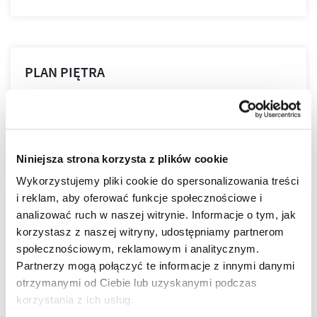
PLAN PIĘTRA
PLAN MIESZKANIA
Niniejsza strona korzysta z plików cookie
Wykorzystujemy pliki cookie do spersonalizowania treści
i reklam, aby oferować funkcje społecznościowe i
LOKALIZACJA
analizować ruch w naszej witrynie. Informacje o tym, jak
korzystasz z naszej witryny, udostępniamy partnerom
społecznościowym, reklamowym i analitycznym.
Tarasy nad Zalewem zostały stworzone jako cicha
Partnerzy mogą połączyć te informacje z innymi danymi
przystań w centralnej części Rzeszowa. To właśnie tutaj
otrzymanymi od Ciebie lub uzyskanymi podczas
urokliwa atmosfera ekskluzywnego osiedla spotyka się z
korzystania z ich usług.
energią i dynamiką tętniącego życiem miasta.