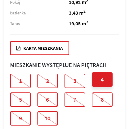
2
10,92 m
Pokój
2
3,43 m
Łazienka
2
19,05 m
Taras
KARTA MIESZKANIA
MIESZKANIE WYSTĘPUJE NA PIĘTRACH
4
1
2
3
5
6
7
8
9
10