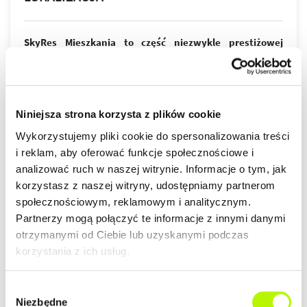
SkyRes Mieszkania to część niezwykle prestiżowej
inwestycji pod nazwą kompleks biurowo-mieszkaniowy
SkyRes. Wyjątkowa lokalizacja niemalże w samym sercu
Rzeszowa jest wprost idealna dla osób ceniących sobie
wielkomiejski styl życia. Nowoczesny design budynków,
Niniejsza strona korzysta z plików cookie
wysoki standard wykończenia, garaże podziemne
spełnią wymagania nawet najbardziej wymagających
więcej
Wykorzystujemy pliki cookie do spersonalizowania treści
klientów.
i reklam, aby oferować funkcje społecznościowe i
ZALETY LOKALIZACJI
analizować ruch w naszej witrynie. Informacje o tym, jak
DOWIEDZ SIĘ WIĘCEJ O LOKALIZACJI
korzystasz z naszej witryny, udostępniamy partnerom
społecznościowym, reklamowym i analitycznym.
lokalizacja w centrum
Partnerzy mogą połączyć te informacje z innymi danymi
nowoczesna architektura
otrzymanymi od Ciebie lub uzyskanymi podczas
piękne widoki na Rzeszów
korzystania z ich usług.
Wybór
GALERIA
Niezbędne
zgody