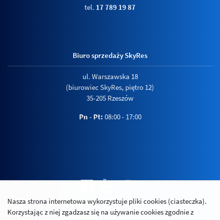
tel.
17 789 19 87
Biuro sprzedaży SkyRes
ul. Warszawska 18
(biurowiec SkyRes, piętro 12)
35-205 Rzeszów
Pn - Pt:
08:00 - 17:00
Nasza strona internetowa wykorzystuje pliki cookies (ciasteczka).
Polityka prywatności
Korzystając z niej zgadzasz się na używanie cookies zgodnie z
Relacje inwestorskie