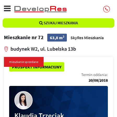
SZUKAJ MIESZKANIA
Mieszkanie nr 72
2
63,8 m
SkyRes Mieszkania
budynek W2, ul. Lubelska 13b
mieszkanie sprzedane
PROSPEKT INFORMACYJNY
Termin oddania:
30/08/2018
Klaudia Trzeciak