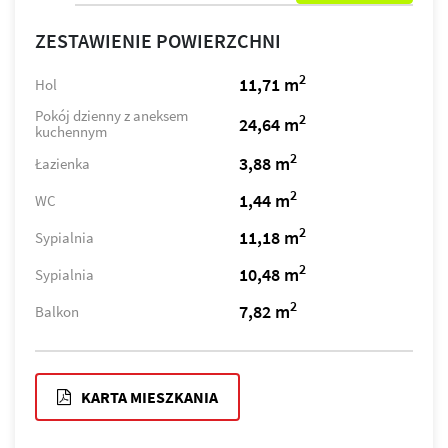
ZESTAWIENIE POWIERZCHNI
2
11,71 m
Hol
Pokój dzienny z aneksem
2
24,64 m
kuchennym
2
3,88 m
Łazienka
2
1,44 m
WC
2
11,18 m
Sypialnia
2
10,48 m
Sypialnia
2
7,82 m
Balkon
KARTA MIESZKANIA