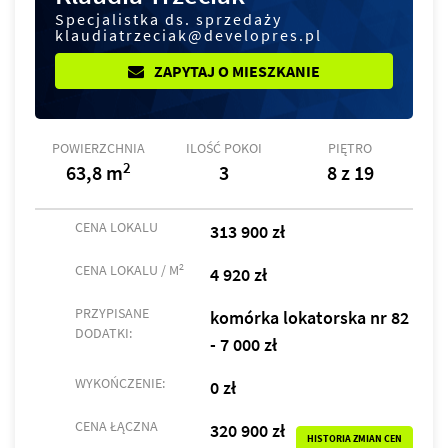
Specjalistka ds. sprzedaży
klaudiatrzeciak@developres.pl
ZAPYTAJ O MIESZKANIE
POWIERZCHNIA
ILOŚĆ POKOI
PIĘTRO
2
63,8 m
3
8 z 19
CENA LOKALU
313 900 zł
2
CENA LOKALU / M
4 920 zł
PRZYPISANE
komórka lokatorska nr 82
DODATKI:
- 7 000 zł
WYKOŃCZENIE:
0 zł
CENA ŁĄCZNA
320 900 zł
HISTORIA ZMIAN CEN