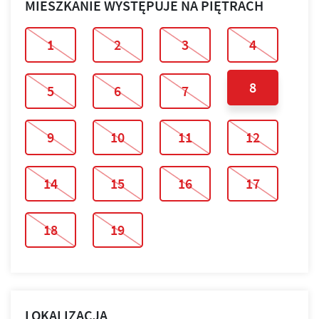
MIESZKANIE WYSTĘPUJE NA PIĘTRACH
1
2
3
4
8
5
6
7
9
10
11
12
14
15
16
17
18
19
LOKALIZACJA