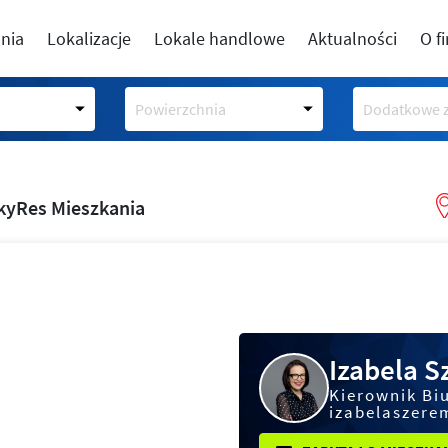
nia
Lokalizacje
Lokale handlowe
Aktualności
O f
Powierzchnia
Dodatkowe z
kyRes Mieszkania
Izabela 
Kierownik Bi
izabelaszere