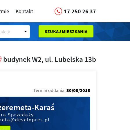
17 250 26 37
irmie
Kontakt
SZUKAJ MIESZKANIA
alety
budynek W2, ul. Lubelska 13b
Termin oddania:
30/08/2018
Szeremeta-Karaś
ura Sprzedaży
meta@developres.pl