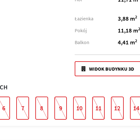
2
3,88 m
Łazienka
11,18 m
Pokój
2
4,41 m
Balkon
WIDOK BUDYNKU 3D
ACH
6
7
8
9
10
11
12
14