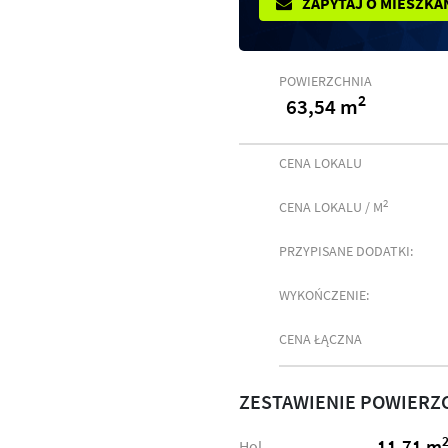
ZAPYTAJ O MIESZKA
POWIERZCHNIA
2
63,54 m
CENA LOKALU
2
CENA LOKALU / M
PRZYPISANE DODATKI:
WYKOŃCZENIE:
CENA ŁĄCZNA
ZESTAWIENIE POWIERZ
11,71 m
Hol