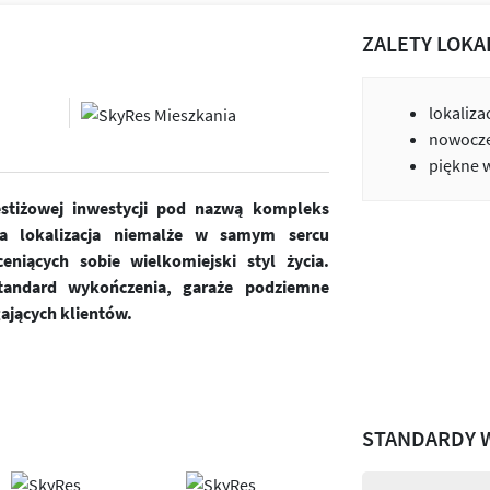
ZALETY LOKA
lokaliza
nowocze
piękne 
estiżowej inwestycji pod nazwą kompleks
a lokalizacja niemalże w samym sercu
niących sobie wielkomiejski styl życia.
andard wykończenia, garaże podziemne
ających klientów.
STANDARDY 