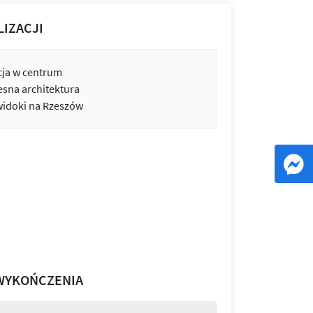
LIZACJI
cja w centrum
sna architektura
widoki na Rzeszów
WYKOŃCZENIA