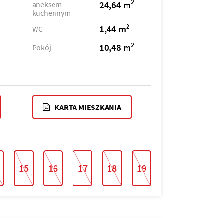
2
24,64 m
aneksem
kuchennym
2
1,44 m
WC
2
2
10,48 m
Pokój
KARTA MIESZKANIA
15
16
17
18
19