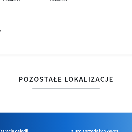
POZOSTAŁE LOKALIZACJE
stracja osiedli
Biuro sprzedaży SkyRes