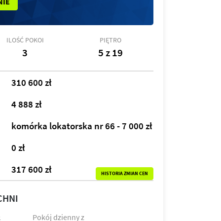
NIE
ILOŚĆ POKOI
PIĘTRO
3
5 z 19
310 600 zł
4 888 zł
komórka lokatorska nr 66 - 7 000 zł
0 zł
317 600 zł
HISTORIA ZMIAN CEN
CHNI
Pokój dzienny z
2