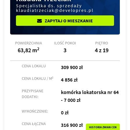
Specjalistka ds. sprzedaży
klaudiatrzeciak@developres.pl
ZAPYTAJ O MIESZKANIE
POWIERZCHNIA
ILOŚĆ POKOI
PIĘTRO
2
63,82 m
3
4 z 19
CENA LOKALU
309 900 zł
2
CENA LOKALU / M
4 856 zł
PRZYPISANE
komórka lokatorska nr 64
DODATKI:
- 7 000 zł
WYKOŃCZENIE:
0 zł
CENA ŁĄCZNA
316 900 zł
HISTORIA ZMIAN CEN