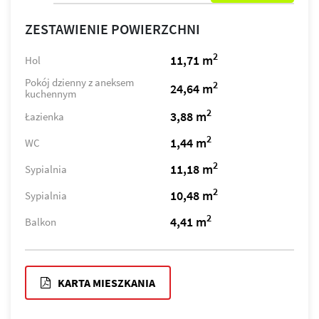
ZESTAWIENIE POWIERZCHNI
2
11,71 m
Hol
Pokój dzienny z aneksem
2
24,64 m
kuchennym
2
3,88 m
Łazienka
2
1,44 m
WC
2
11,18 m
Sypialnia
2
10,48 m
Sypialnia
2
4,41 m
Balkon
KARTA MIESZKANIA