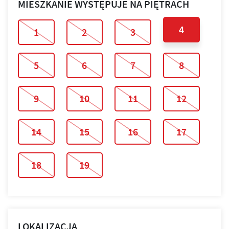
MIESZKANIE WYSTĘPUJE NA PIĘTRACH
4
1
2
3
5
6
7
8
9
10
11
12
14
15
16
17
18
19
LOKALIZACJA