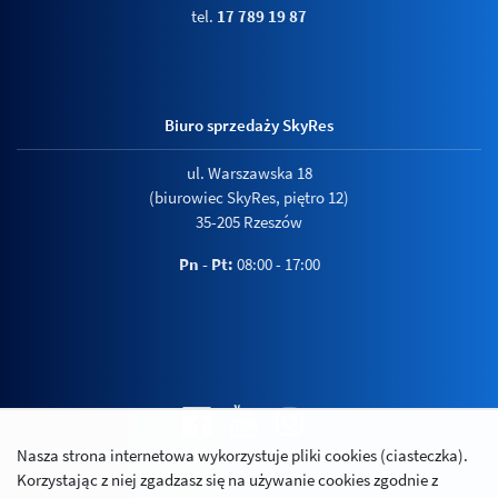
tel.
17 789 19 87
Biuro sprzedaży SkyRes
ul. Warszawska 18
(biurowiec SkyRes, piętro 12)
35-205 Rzeszów
Pn - Pt:
08:00 - 17:00
Nasza strona internetowa wykorzystuje pliki cookies (ciasteczka).
Polityka prywatności
Korzystając z niej zgadzasz się na używanie cookies zgodnie z
Relacje inwestorskie