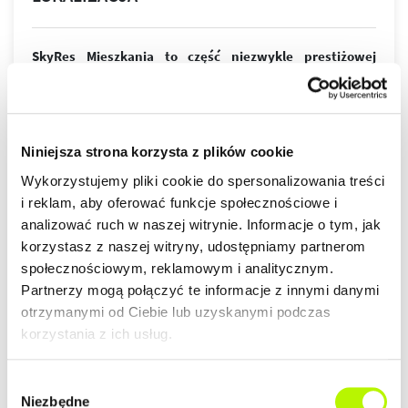
SkyRes Mieszkania to część niezwykle prestiżowej
inwestycji pod nazwą kompleks biurowo-mieszkaniowy
SkyRes. Wyjątkowa lokalizacja niemalże w samym sercu
Rzeszowa jest wprost idealna dla osób ceniących sobie
wielkomiejski styl życia. Nowoczesny design budynków,
Niniejsza strona korzysta z plików cookie
wysoki standard wykończenia, garaże podziemne
spełnią wymagania nawet najbardziej wymagających
więcej
Wykorzystujemy pliki cookie do spersonalizowania treści
klientów.
i reklam, aby oferować funkcje społecznościowe i
ZALETY LOKALIZACJI
analizować ruch w naszej witrynie. Informacje o tym, jak
DOWIEDZ SIĘ WIĘCEJ O LOKALIZACJI
korzystasz z naszej witryny, udostępniamy partnerom
społecznościowym, reklamowym i analitycznym.
lokalizacja w centrum
Partnerzy mogą połączyć te informacje z innymi danymi
nowoczesna architektura
otrzymanymi od Ciebie lub uzyskanymi podczas
piękne widoki na Rzeszów
korzystania z ich usług.
Wybór
GALERIA
Niezbędne
zgody