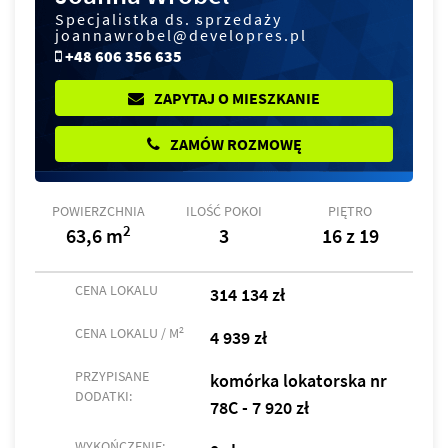
Specjalistka ds. sprzedaży
joannawrobel@developres.pl
+48 606 356 635
ZAPYTAJ O MIESZKANIE
ZAMÓW ROZMOWĘ
POWIERZCHNIA
ILOŚĆ POKOI
PIĘTRO
2
63,6 m
3
16 z 19
CENA LOKALU
314 134 zł
2
CENA LOKALU / M
4 939 zł
PRZYPISANE
komórka lokatorska nr
DODATKI:
78C - 7 920 zł
WYKOŃCZENIE: