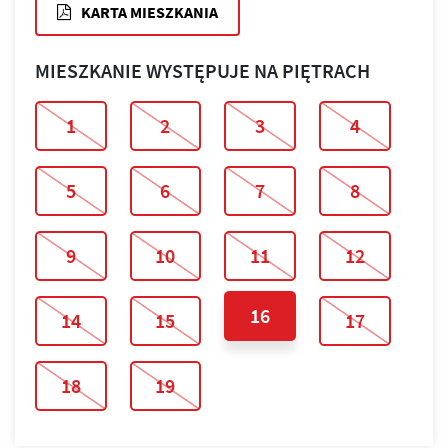
KARTA MIESZKANIA
MIESZKANIE WYSTĘPUJE NA PIĘTRACH
1
2
3
4
5
6
7
8
9
10
11
12
16
14
15
17
18
19