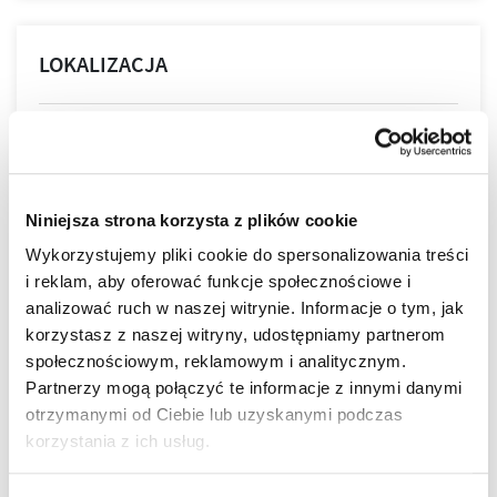
LOKALIZACJA
SkyRes Mieszkania to część niezwykle prestiżowej
inwestycji pod nazwą kompleks biurowo-mieszkaniowy
SkyRes. Wyjątkowa lokalizacja niemalże w samym sercu
Rzeszowa jest wprost idealna dla osób ceniących sobie
Niniejsza strona korzysta z plików cookie
wielkomiejski styl życia. Nowoczesny design budynków,
Wykorzystujemy pliki cookie do spersonalizowania treści
wysoki standard wykończenia, garaże podziemne
i reklam, aby oferować funkcje społecznościowe i
spełnią wymagania nawet najbardziej wymagających
więcej
klientów.
analizować ruch w naszej witrynie. Informacje o tym, jak
ZALETY LOKALIZACJI
korzystasz z naszej witryny, udostępniamy partnerom
społecznościowym, reklamowym i analitycznym.
DOWIEDZ SIĘ WIĘCEJ O LOKALIZACJI
Partnerzy mogą połączyć te informacje z innymi danymi
lokalizacja w centrum
otrzymanymi od Ciebie lub uzyskanymi podczas
nowoczesna architektura
korzystania z ich usług.
piękne widoki na Rzeszów