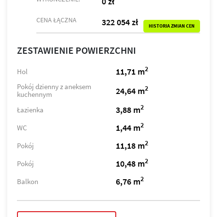
0 zł
CENA ŁĄCZNA
322 054 zł
HISTORIA ZMIAN CEN
ZESTAWIENIE POWIERZCHNI
2
11,71 m
Hol
Pokój dzienny z aneksem
2
24,64 m
kuchennym
2
3,88 m
Łazienka
2
1,44 m
WC
2
11,18 m
Pokój
2
10,48 m
Pokój
2
6,76 m
Balkon