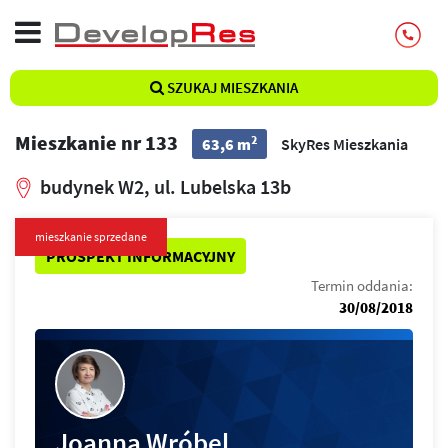
SZUKAJ MIESZKANIA
Mieszkanie nr 133
2
63,6 m
SkyRes Mieszkania
budynek W2, ul. Lubelska 13b
mieszkanie sprzedane
PROSPEKT INFORMACYJNY
Termin oddania:
30/08/2018
Joanna Wróbel