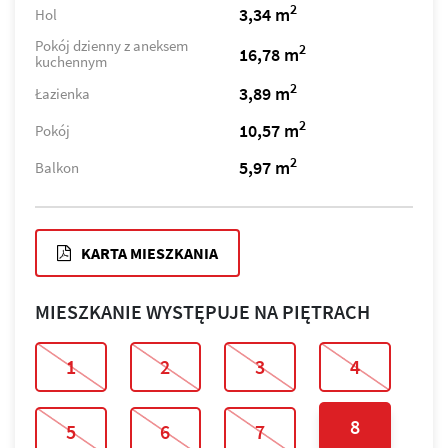
2
3,34 m
Hol
Pokój dzienny z aneksem
2
16,78 m
kuchennym
2
3,89 m
Łazienka
2
10,57 m
Pokój
2
5,97 m
Balkon
KARTA MIESZKANIA
MIESZKANIE WYSTĘPUJE NA PIĘTRACH
1
2
3
4
8
5
6
7