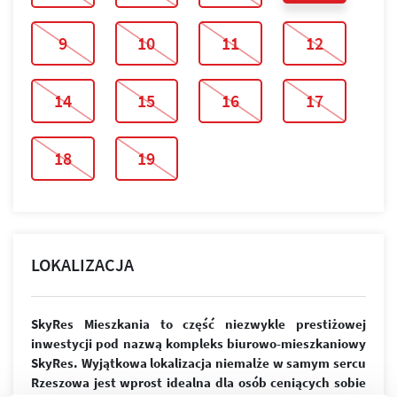
9
10
11
12
14
15
16
17
18
19
LOKALIZACJA
SkyRes Mieszkania to część niezwykle prestiżowej
inwestycji pod nazwą kompleks biurowo-mieszkaniowy
SkyRes. Wyjątkowa lokalizacja niemalże w samym sercu
Rzeszowa jest wprost idealna dla osób ceniących sobie