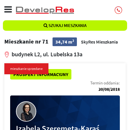
SZUKAJ MIESZKANIA
Mieszkanie nr 71
2
34,74 m
SkyRes Mieszkania
budynek L2, ul. Lubelska 13a
mieszkanie sprzedane
PROSPEKT INFORMACYJNY
Termin oddania:
30/08/2018
Izabela Szeremeta-Karaś