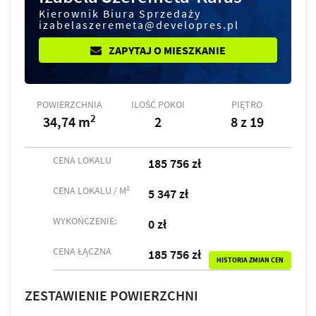
Kierownik Biura Sprzedaży
izabelaszeremeta@developres.pl
ZAPYTAJ O MIESZKANIE
POWIERZCHNIA
ILOŚĆ POKOI
PIĘTRO
2
34,74 m
2
8 z 19
CENA LOKALU
185 756 zł
2
CENA LOKALU / M
5 347 zł
WYKOŃCZENIE:
0 zł
CENA ŁĄCZNA
185 756 zł
HISTORIA ZMIAN CEN
ZESTAWIENIE POWIERZCHNI