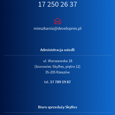
17 250 26 37
mieszkania@developres.pl
Administracja osiedli
ul. Warszawska 18
(biurowiec SkyRes, piętro 12)
35-205 Rzeszów
tel.
17 789 19 87
Biuro sprzedaży SkyRes