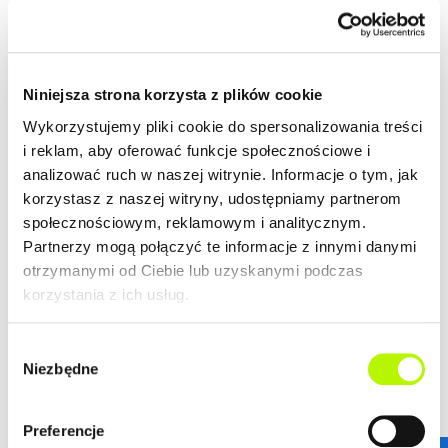
wielkomiejski styl życia. Nowoczesny design budynków,
wysoki standard wykończenia, garaże podziemne
spełnią wymagania nawet najbardziej wymagających
więcej
klientów.
ZALETY LOKALIZACJI
Niniejsza strona korzysta z plików cookie
DOWIEDZ SIĘ WIĘCEJ O LOKALIZACJI
Wykorzystujemy pliki cookie do spersonalizowania treści
i reklam, aby oferować funkcje społecznościowe i
lokalizacja w centrum
analizować ruch w naszej witrynie. Informacje o tym, jak
nowoczesna architektura
korzystasz z naszej witryny, udostępniamy partnerom
piękne widoki na Rzeszów
społecznościowym, reklamowym i analitycznym.
Partnerzy mogą połączyć te informacje z innymi danymi
otrzymanymi od Ciebie lub uzyskanymi podczas
korzystania z ich usług.
GALERIA
Wybór
Niezbędne
zgody
Preferencje