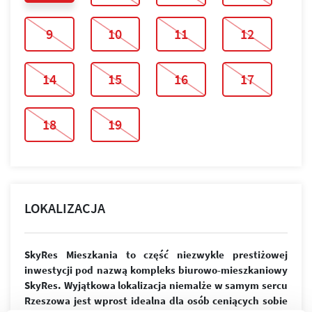
9
10
11
12
14
15
16
17
18
19
LOKALIZACJA
SkyRes Mieszkania to część niezwykle prestiżowej
inwestycji pod nazwą kompleks biurowo-mieszkaniowy
SkyRes. Wyjątkowa lokalizacja niemalże w samym sercu
Rzeszowa jest wprost idealna dla osób ceniących sobie