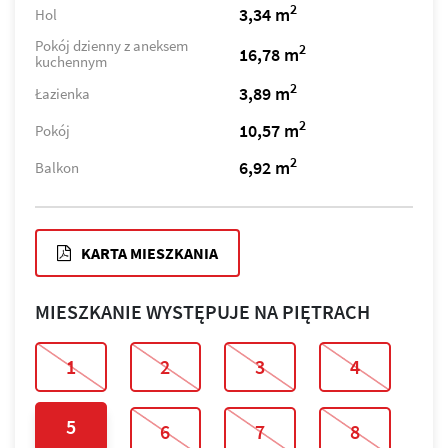
2
3,34 m
Hol
Pokój dzienny z aneksem
2
16,78 m
kuchennym
2
3,89 m
Łazienka
2
10,57 m
Pokój
2
6,92 m
Balkon
KARTA MIESZKANIA
MIESZKANIE WYSTĘPUJE NA PIĘTRACH
1
2
3
4
5
6
7
8