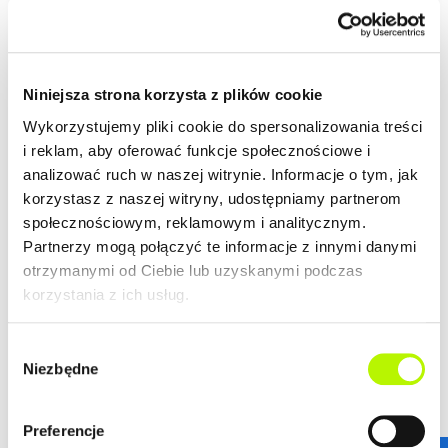
wielkomiejski styl życia. Nowoczesny design budynków,
wysoki standard wykończenia, garaże podziemne
spełnią wymagania nawet najbardziej wymagających
więcej
klientów.
ZALETY LOKALIZACJI
Niniejsza strona korzysta z plików cookie
DOWIEDZ SIĘ WIĘCEJ O LOKALIZACJI
Wykorzystujemy pliki cookie do spersonalizowania treści
i reklam, aby oferować funkcje społecznościowe i
lokalizacja w centrum
analizować ruch w naszej witrynie. Informacje o tym, jak
nowoczesna architektura
korzystasz z naszej witryny, udostępniamy partnerom
piękne widoki na Rzeszów
społecznościowym, reklamowym i analitycznym.
Partnerzy mogą połączyć te informacje z innymi danymi
otrzymanymi od Ciebie lub uzyskanymi podczas
korzystania z ich usług.
GALERIA
Wybór
Niezbędne
zgody
Preferencje