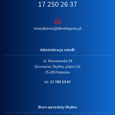
17 250 26 37
mieszkania@developres.pl
Administracja osiedli
ul. Warszawska 18
(biurowiec SkyRes, piętro 12)
35-205 Rzeszów
tel.
17 789 19 87
Biuro sprzedaży SkyRes