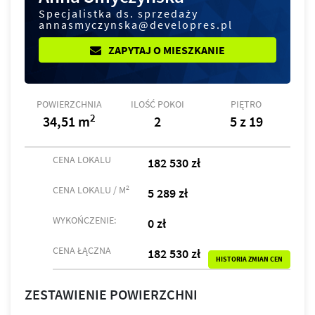
Specjalistka ds. sprzedaży
annasmyczynska@developres.pl
ZAPYTAJ O MIESZKANIE
POWIERZCHNIA
ILOŚĆ POKOI
PIĘTRO
2
34,51 m
2
5 z 19
CENA LOKALU
182 530 zł
2
CENA LOKALU / M
5 289 zł
WYKOŃCZENIE:
0 zł
CENA ŁĄCZNA
182 530 zł
HISTORIA ZMIAN CEN
ZESTAWIENIE POWIERZCHNI