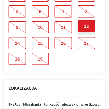
5
6
7
8
12
9
10
11
14
15
16
17
18
19
LOKALIZACJA
SkyRes Mieszkania to część niezwykle prestiżowej