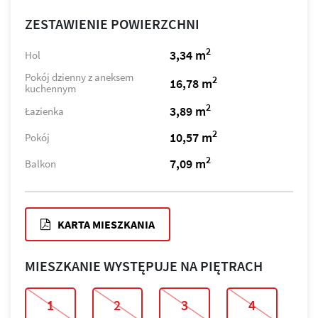
ZESTAWIENIE POWIERZCHNI
2
3,34 m
Hol
Pokój dzienny z aneksem
2
16,78 m
kuchennym
2
3,89 m
Łazienka
2
10,57 m
Pokój
2
7,09 m
Balkon
KARTA MIESZKANIA
MIESZKANIE WYSTĘPUJE NA PIĘTRACH
1
2
3
4