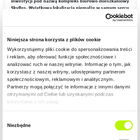
inwestycji pod nazwą kompleks biurowo-mieszkaniowy
SkyRes. Wyjątkowa lokalizacja niemalże w samym sercu
Rzeszowa jest wprost idealna dla osób ceniących sobie
wielkomiejski styl życia. Nowoczesny design budynków,
wysoki standard wykończenia, garaże podziemne
spełnią wymagania nawet najbardziej wymagających
więcej
Niniejsza strona korzysta z plików cookie
klientów.
ZALETY LOKALIZACJI
Wykorzystujemy pliki cookie do spersonalizowania treści
i reklam, aby oferować funkcje społecznościowe i
DOWIEDZ SIĘ WIĘCEJ O LOKALIZACJI
analizować ruch w naszej witrynie. Informacje o tym, jak
lokalizacja w centrum
korzystasz z naszej witryny, udostępniamy partnerom
nowoczesna architektura
społecznościowym, reklamowym i analitycznym.
piękne widoki na Rzeszów
Partnerzy mogą połączyć te informacje z innymi danymi
otrzymanymi od Ciebie lub uzyskanymi podczas
korzystania z ich usług.
GALERIA
Wybór
Niezbędne
zgody