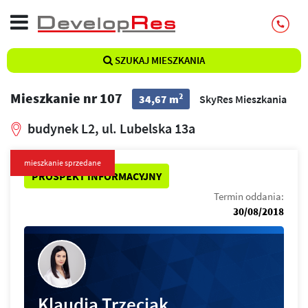
SZUKAJ MIESZKANIA
Mieszkanie nr 107
2
34,67 m
SkyRes Mieszkania
budynek L2, ul. Lubelska 13a
mieszkanie sprzedane
PROSPEKT INFORMACYJNY
Termin oddania:
30/08/2018
Klaudia Trzeciak