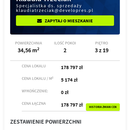
Specjalistka ds. sprzedaży
klaudiatrzeciak@developres.pl
ZAPYTAJ O MIESZKANIE
POWIERZCHNIA
ILOŚĆ POKOI
PIĘTRO
2
34,56 m
2
3 z 19
CENA LOKALU
178 797 zł
2
CENA LOKALU / M
5 174 zł
WYKOŃCZENIE:
0 zł
CENA ŁĄCZNA
178 797 zł
HISTORIA ZMIAN CEN
ZESTAWIENIE POWIERZCHNI