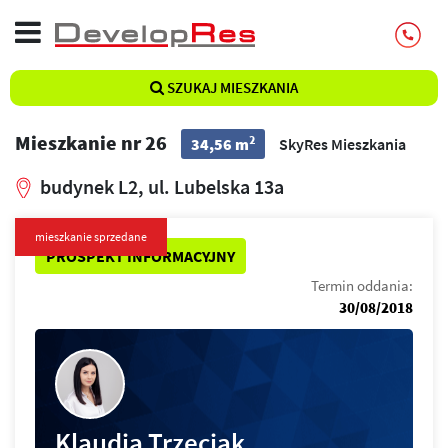
SZUKAJ MIESZKANIA
Mieszkanie nr 26
2
34,56 m
SkyRes Mieszkania
budynek L2, ul. Lubelska 13a
mieszkanie sprzedane
PROSPEKT INFORMACYJNY
Termin oddania:
30/08/2018
Klaudia Trzeciak