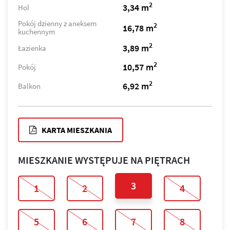
2
3,34 m
Hol
Pokój dzienny z aneksem
2
16,78 m
kuchennym
2
3,89 m
Łazienka
2
10,57 m
Pokój
2
6,92 m
Balkon
KARTA MIESZKANIA
MIESZKANIE WYSTĘPUJE NA PIĘTRACH
3
1
2
4
5
6
7
8