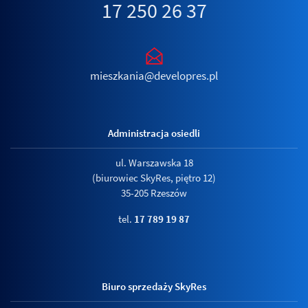
17 250 26 37
mieszkania@developres.pl
Administracja osiedli
ul. Warszawska 18
(biurowiec SkyRes, piętro 12)
35-205 Rzeszów
tel.
17 789 19 87
Biuro sprzedaży SkyRes