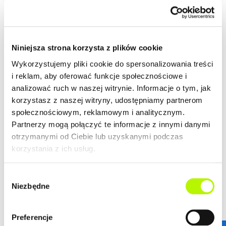
wielkomiejski styl życia. Nowoczesny design budynków,
wysoki standard wykończenia, garaże podziemne
spełnią wymagania nawet najbardziej wymagających
więcej
klientów.
ZALETY LOKALIZACJI
Niniejsza strona korzysta z plików cookie
DOWIEDZ SIĘ WIĘCEJ O LOKALIZACJI
Wykorzystujemy pliki cookie do spersonalizowania treści
i reklam, aby oferować funkcje społecznościowe i
lokalizacja w centrum
analizować ruch w naszej witrynie. Informacje o tym, jak
nowoczesna architektura
korzystasz z naszej witryny, udostępniamy partnerom
piękne widoki na Rzeszów
społecznościowym, reklamowym i analitycznym.
Partnerzy mogą połączyć te informacje z innymi danymi
otrzymanymi od Ciebie lub uzyskanymi podczas
korzystania z ich usług.
GALERIA
Wybór
Niezbędne
zgody
Preferencje