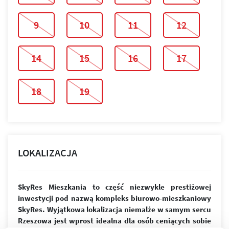
9
10
11
12
14
15
16
17
18
19
LOKALIZACJA
SkyRes Mieszkania to część niezwykle prestiżowej
inwestycji pod nazwą kompleks biurowo-mieszkaniowy
SkyRes. Wyjątkowa lokalizacja niemalże w samym sercu
Rzeszowa jest wprost idealna dla osób ceniących sobie