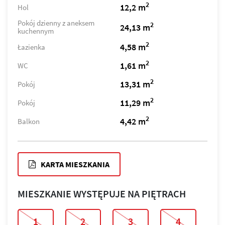
2
12,2 m
Hol
Pokój dzienny z aneksem
2
24,13 m
kuchennym
2
4,58 m
Łazienka
2
1,61 m
WC
2
13,31 m
Pokój
2
11,29 m
Pokój
2
4,42 m
Balkon
KARTA MIESZKANIA
MIESZKANIE WYSTĘPUJE NA PIĘTRACH
1
2
3
4