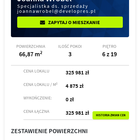
Specjalistka ds. sprzedaży
joannawrobel@developres.pl
ZAPYTAJ O MIESZKANIE
POWIERZCHNIA
ILOŚĆ POKOI
PIĘTRO
2
66,87 m
3
6 z 19
CENA LOKALU
325 981 zł
2
CENA LOKALU / M
4 875 zł
WYKOŃCZENIE:
0 zł
CENA ŁĄCZNA
325 981 zł
HISTORIA ZMIAN CEN
ZESTAWIENIE POWIERZCHNI