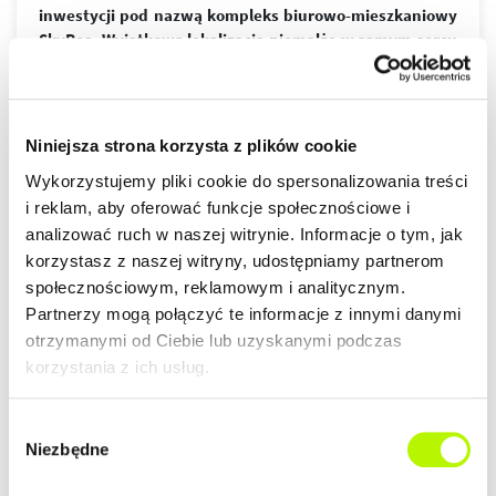
inwestycji pod nazwą kompleks biurowo-mieszkaniowy
SkyRes. Wyjątkowa lokalizacja niemalże w samym sercu
Rzeszowa jest wprost idealna dla osób ceniących sobie
wielkomiejski styl życia. Nowoczesny design budynków,
wysoki standard wykończenia, garaże podziemne
spełnią wymagania nawet najbardziej wymagających
więcej
Niniejsza strona korzysta z plików cookie
klientów.
Wykorzystujemy pliki cookie do spersonalizowania treści
ZALETY LOKALIZACJI
i reklam, aby oferować funkcje społecznościowe i
DOWIEDZ SIĘ WIĘCEJ O LOKALIZACJI
analizować ruch w naszej witrynie. Informacje o tym, jak
lokalizacja w centrum
korzystasz z naszej witryny, udostępniamy partnerom
nowoczesna architektura
społecznościowym, reklamowym i analitycznym.
piękne widoki na Rzeszów
Partnerzy mogą połączyć te informacje z innymi danymi
otrzymanymi od Ciebie lub uzyskanymi podczas
korzystania z ich usług.
GALERIA
Wybór
Niezbędne
zgody