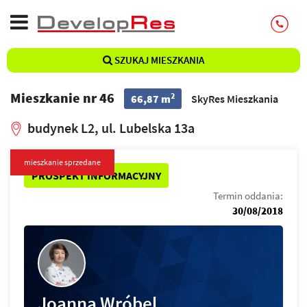
SZUKAJ MIESZKANIA
Mieszkanie nr 46
2
66,87 m
SkyRes Mieszkania
budynek L2, ul. Lubelska 13a
mieszkanie sprzedane
PROSPEKT INFORMACYJNY
Termin oddania:
30/08/2018
Joanna Wróbel