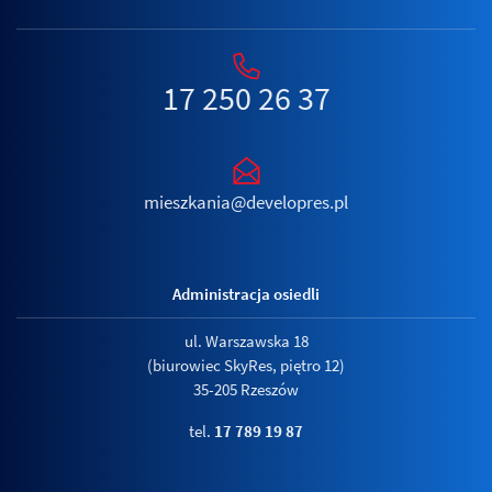
17 250 26 37
mieszkania@developres.pl
Administracja osiedli
ul. Warszawska 18
(biurowiec SkyRes, piętro 12)
35-205 Rzeszów
tel.
17 789 19 87