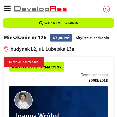
SZUKAJ MIESZKANIA
Mieszkanie nr 126
2
67,06 m
SkyRes Mieszkania
budynek L2, ul. Lubelska 13a
mieszkanie sprzedane
PROSPEKT INFORMACYJNY
Termin oddania:
30/08/2018
Joanna Wróbel