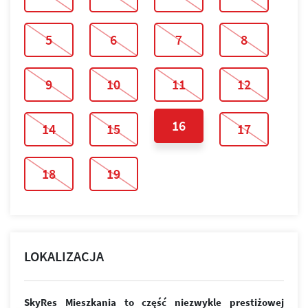
5
6
7
8
9
10
11
12
16
14
15
17
18
19
LOKALIZACJA
SkyRes Mieszkania to część niezwykle prestiżowej