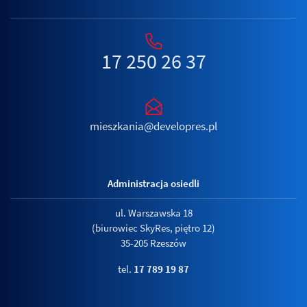
17 250 26 37
mieszkania@developres.pl
Administracja osiedli
ul. Warszawska 18
(biurowiec SkyRes, piętro 12)
35-205 Rzeszów
tel.
17 789 19 87