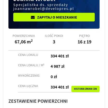
Specjalistka ds. sprzedaży
joannawrobel@developres.pl
ZAPYTAJ O MIESZKANIE
POWIERZCHNIA
ILOŚĆ POKOI
PIĘTRO
2
67,06 m
3
16 z 19
CENA LOKALU
334 401 zł
2
CENA LOKALU / M
4 987 zł
WYKOŃCZENIE:
0 zł
CENA ŁĄCZNA
334 401 zł
HISTORIA ZMIAN CEN
ZESTAWIENIE POWIERZCHNI