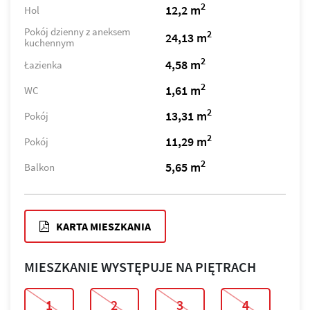
2
12,2 m
Hol
Pokój dzienny z aneksem
2
24,13 m
kuchennym
2
4,58 m
Łazienka
2
1,61 m
WC
2
13,31 m
Pokój
2
11,29 m
Pokój
2
5,65 m
Balkon
KARTA MIESZKANIA
MIESZKANIE WYSTĘPUJE NA PIĘTRACH
1
2
3
4