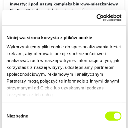
inwestycji pod nazwą kompleks biurowo-mieszkaniowy
SkyRes. Wyjątkowa lokalizacja niemalże w samym sercu
Rzeszowa jest wprost idealna dla osób ceniących sobie
wielkomiejski styl życia. Nowoczesny design budynków,
wysoki standard wykończenia, garaże podziemne
spełnią wymagania nawet najbardziej wymagających
więcej
Niniejsza strona korzysta z plików cookie
klientów.
Wykorzystujemy pliki cookie do spersonalizowania treści
ZALETY LOKALIZACJI
i reklam, aby oferować funkcje społecznościowe i
DOWIEDZ SIĘ WIĘCEJ O LOKALIZACJI
analizować ruch w naszej witrynie. Informacje o tym, jak
lokalizacja w centrum
korzystasz z naszej witryny, udostępniamy partnerom
nowoczesna architektura
społecznościowym, reklamowym i analitycznym.
piękne widoki na Rzeszów
Partnerzy mogą połączyć te informacje z innymi danymi
otrzymanymi od Ciebie lub uzyskanymi podczas
korzystania z ich usług.
GALERIA
Wybór
Niezbędne
zgody