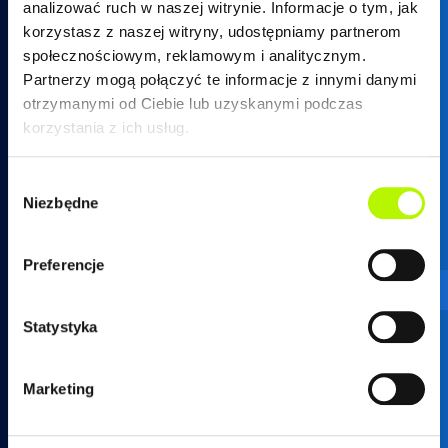
analizować ruch w naszej witrynie. Informacje o tym, jak
korzystasz z naszej witryny, udostępniamy partnerom
społecznościowym, reklamowym i analitycznym.
Partnerzy mogą połączyć te informacje z innymi danymi
otrzymanymi od Ciebie lub uzyskanymi podczas
17 250 26 37
korzystania z ich usług.
Wybór
Niezbędne
zgody
mieszkania@developres.pl
Preferencje
Administracja osiedli
Statystyka
ul. Warszawska 18
(biurowiec SkyRes, piętro 12)
Marketing
35-205 Rzeszów
tel.
17 789 19 87