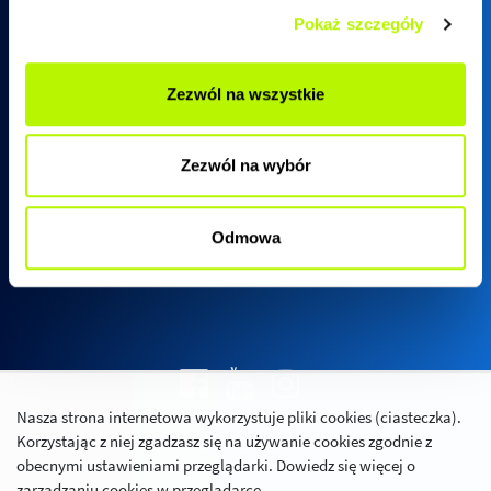
Pokaż szczegóły
Biuro sprzedaży SkyRes
Zezwól na wszystkie
ul. Warszawska 18
(biurowiec SkyRes, piętro 12)
Zezwól na wybór
35-205 Rzeszów
Pn - Pt:
08:00 - 17:00
Odmowa
Nasza strona internetowa wykorzystuje pliki cookies (ciasteczka).
Polityka prywatności
Korzystając z niej zgadzasz się na używanie cookies zgodnie z
Relacje inwestorskie
obecnymi ustawieniami przeglądarki. Dowiedz się więcej o
zarządzaniu cookies w przeglądarce.