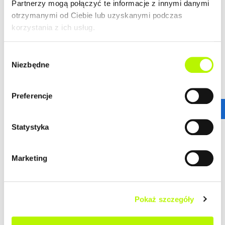
Partnerzy mogą połączyć te informacje z innymi danymi
Rzeszowianom żyło się komfortowo. Lokalizacja ta
otrzymanymi od Ciebie lub uzyskanymi podczas
gwarantuje wprost niesamowitą dostępność
korzystania z ich usług.
komunikacyjną.
więcej
Stąd wszędzie jest blisko!
ZALETY LOKALIZACJI
Wybór
Niezbędne
zgody
DOWIEDZ SIĘ WIĘCEJ O LOKALIZACJI
nowoczesne osiedle
Preferencje
urokliwe budynki
dogodne połączenie komunikacyjne
Statystyka
GALERIA
Marketing
Pokaż szczegóły