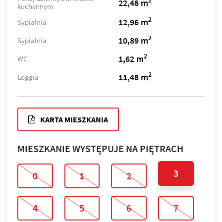
2
22,48 m
kuchennym
2
12,96 m
Sypialnia
2
10,89 m
Sypialnia
2
1,62 m
WC
2
11,48 m
Loggia
KARTA MIESZKANIA
MIESZKANIE WYSTĘPUJE NA PIĘTRACH
3
0
1
2
4
5
6
7