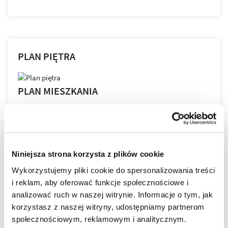
PLAN PIĘTRA
PLAN MIESZKANIA
Niniejsza strona korzysta z plików cookie
LOKALIZACJA
Wykorzystujemy pliki cookie do spersonalizowania treści
i reklam, aby oferować funkcje społecznościowe i
Bella Dolina to nasze drugie, realizowane kompleksowo,
analizować ruch w naszej witrynie. Informacje o tym, jak
a zarazem całkowicie od podstaw osiedle w Rzeszowie.
korzystasz z naszej witryny, udostępniamy partnerom
Wyznacza ono nowe standardy w kreowaniu przestrzeni
społecznościowym, reklamowym i analitycznym.
miejskich osiedli, tak aby młodym, nowoczesnym