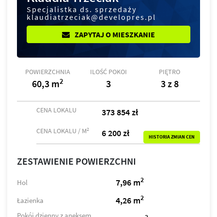
Specjalistka ds. sprzedaży
klaudiatrzeciak@developres.pl
ZAPYTAJ O MIESZKANIE
POWIERZCHNIA
ILOŚĆ POKOI
PIĘTRO
2
60,3 m
3
3 z 8
CENA LOKALU
373 854 zł
2
CENA LOKALU / M
6 200 zł
HISTORIA ZMIAN CEN
ZESTAWIENIE POWIERZCHNI
2
7,96 m
Hol
2
4,26 m
Łazienka
Pokój dzienny z aneksem