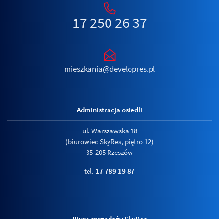
17 250 26 37
mieszkania@developres.pl
Administracja osiedli
ul. Warszawska 18
(biurowiec SkyRes, piętro 12)
35-205 Rzeszów
tel.
17 789 19 87
Biuro sprzedaży SkyRes