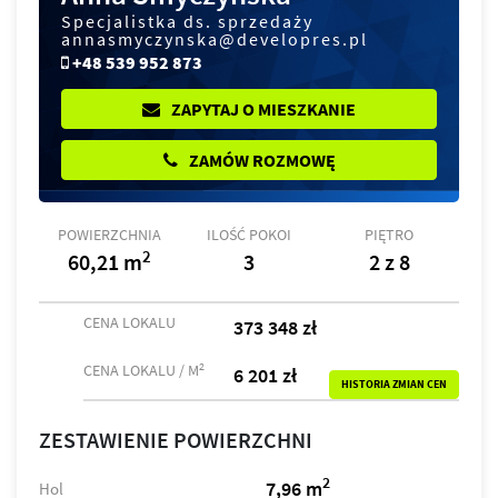
Specjalistka ds. sprzedaży
annasmyczynska@developres.pl
+48 539 952 873
ZAPYTAJ O MIESZKANIE
ZAMÓW ROZMOWĘ
POWIERZCHNIA
ILOŚĆ POKOI
PIĘTRO
2
60,21 m
3
2 z 8
CENA LOKALU
373 348 zł
2
CENA LOKALU / M
6 201 zł
HISTORIA ZMIAN CEN
ZESTAWIENIE POWIERZCHNI
2
7,96 m
Hol