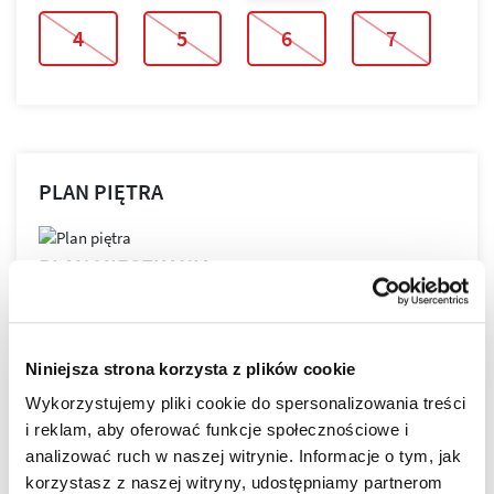
4
5
6
7
PLAN PIĘTRA
PLAN MIESZKANIA
Niniejsza strona korzysta z plików cookie
Wykorzystujemy pliki cookie do spersonalizowania treści
LOKALIZACJA
i reklam, aby oferować funkcje społecznościowe i
analizować ruch w naszej witrynie. Informacje o tym, jak
korzystasz z naszej witryny, udostępniamy partnerom
Bella Dolina to nasze drugie, realizowane kompleksowo,