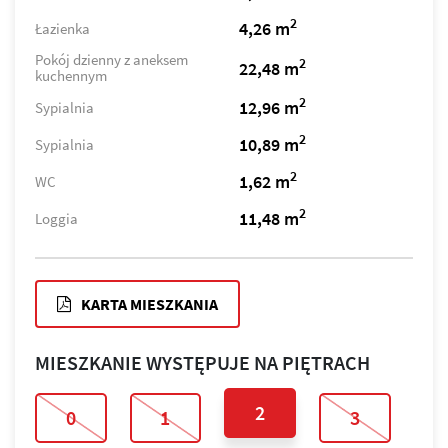
2
4,26 m
Łazienka
Pokój dzienny z aneksem
2
22,48 m
kuchennym
2
12,96 m
Sypialnia
2
10,89 m
Sypialnia
2
1,62 m
WC
2
11,48 m
Loggia
KARTA MIESZKANIA
MIESZKANIE WYSTĘPUJE NA PIĘTRACH
2
0
1
3