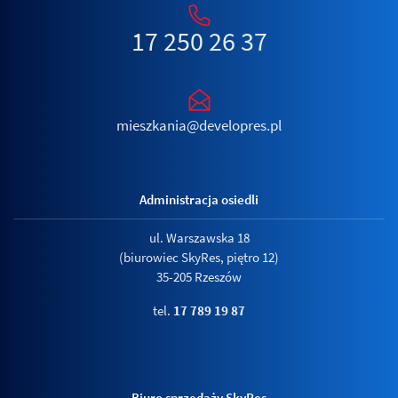
17 250 26 37
mieszkania@developres.pl
Administracja osiedli
ul. Warszawska 18
(biurowiec SkyRes, piętro 12)
35-205 Rzeszów
tel.
17 789 19 87
Biuro sprzedaży SkyRes