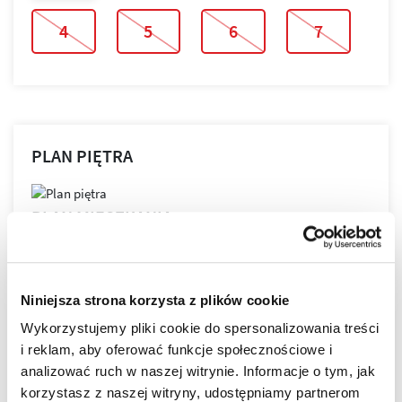
4
5
6
7
PLAN PIĘTRA
PLAN MIESZKANIA
Niniejsza strona korzysta z plików cookie
Wykorzystujemy pliki cookie do spersonalizowania treści
LOKALIZACJA
i reklam, aby oferować funkcje społecznościowe i
analizować ruch w naszej witrynie. Informacje o tym, jak
korzystasz z naszej witryny, udostępniamy partnerom
Bella Dolina to nasze drugie, realizowane kompleksowo,