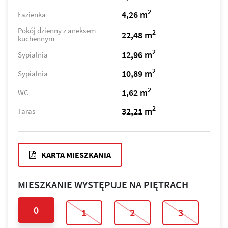
2
4,26 m
Łazienka
Pokój dzienny z aneksem
2
22,48 m
kuchennym
2
12,96 m
Sypialnia
2
10,89 m
Sypialnia
2
1,62 m
WC
2
32,21 m
Taras
KARTA MIESZKANIA
MIESZKANIE WYSTĘPUJE NA PIĘTRACH
0
1
2
3