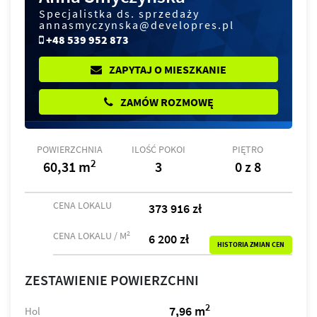
Specjalistka ds. sprzedaży
annasmyczynska@developres.pl
+48 539 952 873
ZAPYTAJ O MIESZKANIE
ZAMÓW ROZMOWĘ
POWIERZCHNIA
ILOŚĆ POKOI
PIĘTRO
2
60,31 m
3
0 z 8
CENA LOKALU
373 916 zł
2
CENA LOKALU / M
6 200 zł
HISTORIA ZMIAN CEN
ZESTAWIENIE POWIERZCHNI
2
7,96 m
Hol