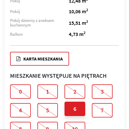
12,48 m
Pokój
2
10,06 m
Pokój
Pokój dzienny z aneksem
2
15,51 m
kuchennym
2
4,73 m
Balkon
KARTA MIESZKANIA
MIESZKANIE WYSTĘPUJE NA PIĘTRACH
0
1
2
3
6
4
5
7
8
9
10