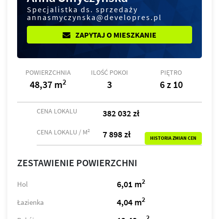
Specjalistka ds. sprzedaży
annasmyczynska@developres.pl
ZAPYTAJ O MIESZKANIE
POWIERZCHNIA
ILOŚĆ POKOI
PIĘTRO
2
48,37 m
3
6 z 10
CENA LOKALU
382 032 zł
2
CENA LOKALU / M
7 898 zł
HISTORIA ZMIAN CEN
ZESTAWIENIE POWIERZCHNI
2
6,01 m
Hol
2
4,04 m
Łazienka
2