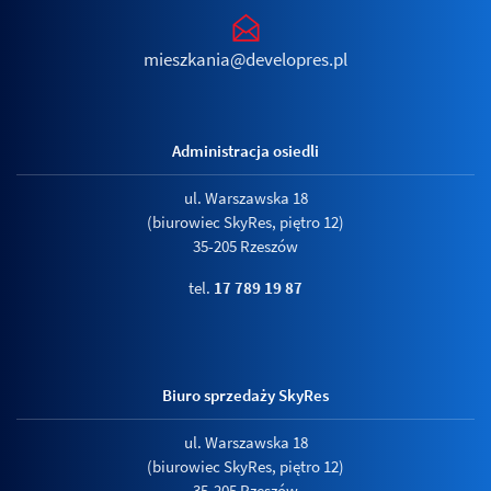
mieszkania@developres.pl
Administracja osiedli
ul. Warszawska 18
(biurowiec SkyRes, piętro 12)
35-205 Rzeszów
tel.
17 789 19 87
Biuro sprzedaży SkyRes
ul. Warszawska 18
(biurowiec SkyRes, piętro 12)
35-205 Rzeszów