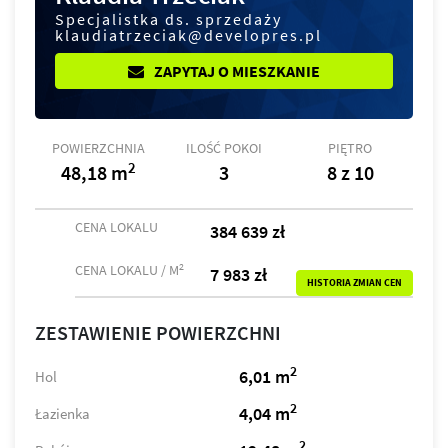
Specjalistka ds. sprzedaży
klaudiatrzeciak@developres.pl
ZAPYTAJ O MIESZKANIE
POWIERZCHNIA
ILOŚĆ POKOI
PIĘTRO
2
48,18 m
3
8 z 10
CENA LOKALU
384 639 zł
2
CENA LOKALU / M
7 983 zł
HISTORIA ZMIAN CEN
ZESTAWIENIE POWIERZCHNI
2
6,01 m
Hol
2
4,04 m
Łazienka
2