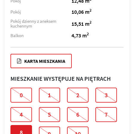
12,48 m
Pokój
2
10,06 m
Pokój
Pokój dzienny z aneksem
2
15,51 m
kuchennym
2
4,73 m
Balkon
KARTA MIESZKANIA
MIESZKANIE WYSTĘPUJE NA PIĘTRACH
0
1
2
3
4
5
6
7
8
9
10