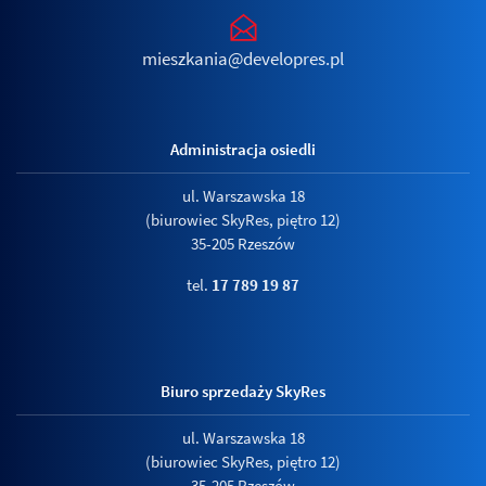
mieszkania@developres.pl
Administracja osiedli
ul. Warszawska 18
(biurowiec SkyRes, piętro 12)
35-205 Rzeszów
tel.
17 789 19 87
Biuro sprzedaży SkyRes
ul. Warszawska 18
(biurowiec SkyRes, piętro 12)
35-205 Rzeszów