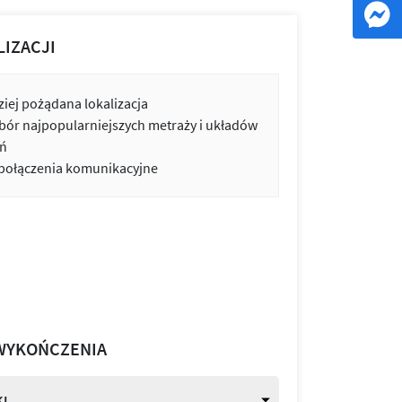
LIZACJI
iej pożądana lokalizacja
bór najpopularniejszych metraży i układów
ń
 połączenia komunikacyjne
WYKOŃCZENIA
I