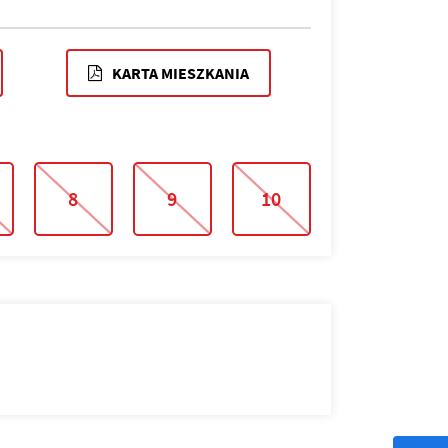
KARTA MIESZKANIA
8
9
10