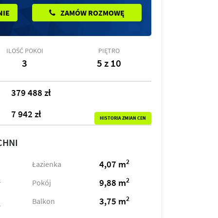
NIE
ZAMÓW ROZMOWĘ
ILOŚĆ POKOI
PIĘTRO
3
5 z 10
379 488 zł
7 942 zł
HISTORIA ZMIAN CEN
CHNI
2
4,07 m
Łazienka
2
2
9,88 m
Pokój
2
3,75 m
Balkon
2