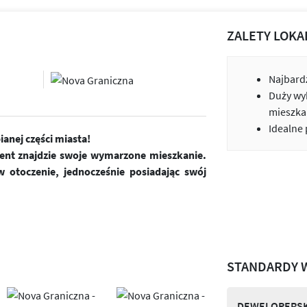
ZALETY LOKA
Najbardz
Duży wy
mieszka
Idealne
anej części miasta!
ient znajdzie swoje wymarzone mieszkanie.
 otoczenie, jednocześnie posiadając swój
STANDARDY 
DEWELOPERSK