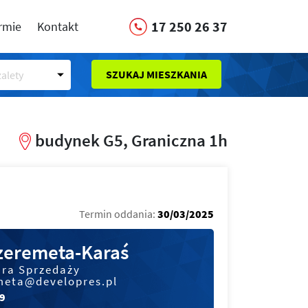
17 250 26 37
irmie
Kontakt
SZUKAJ MIESZKANIA
alety
budynek G5, Graniczna 1h
Termin oddania:
30/03/2025
Szeremeta-Karaś
ura Sprzedaży
meta@developres.pl
29