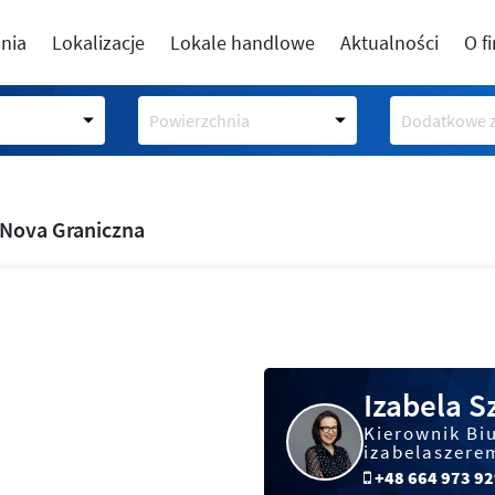
nia
Lokalizacje
Lokale handlowe
Aktualności
O f
Powierzchnia
Dodatkowe z
Nova Graniczna
Izabela 
Kierownik Bi
izabelaszere
+48 664 973 9