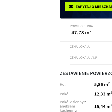
ZAPYTAJ O MIESZKA
POWIERZCHNIA
2
47,78 m
CENA LOKALU
2
CENA LOKALU / M
ZESTAWIENIE POWIERZ
2
5,86 m
Hol
12,33 m
Pokój
Pokój dzienny z
15,44 m
aneksem
kuchennym