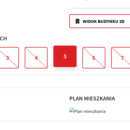
WIDOK BUDYNKU 3D
ACH
5
3
4
6
7
PLAN MIESZKANIA